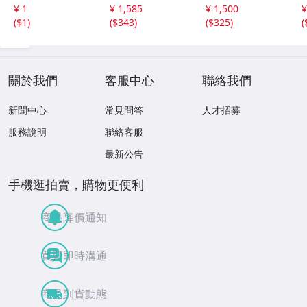
AA CLUB SPORT
外／太宰治／芥川
ープ まとめ昭和
¥ 1
¥ 1,585
¥ 1,500
¥
S GOODS アルミ
龍之介／谷崎潤一
レトロ 邦楽 童謡
(
$1
)
(
$343
)
(
$325
)
(
ケース 収納
郎／宮沢賢治／
演歌 17点
他】新潮社
關於我們
客服中心
聯絡我們
新聞中心
常見問答
人才招募
服務說明
聯絡客服
最新公告
手機逛拍賣，購物更便利
商品降價通知
買賣即時溝通
商品到貨動態