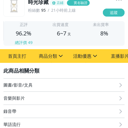
時光珍藏
店鋪
實名驗證
粉絲數
95
21小時前上線
追蹤
6
正評
出貨速度
未出貨率
96.2%
6~7
8%
天
總評價
49
首頁主打
商品分類
活動優惠
直播影
sign
sign
2
其它
[全店] 粉絲專享
[全店] 週年慶
圖書/影音/文具
音樂與影片
錄音帶
華語流行