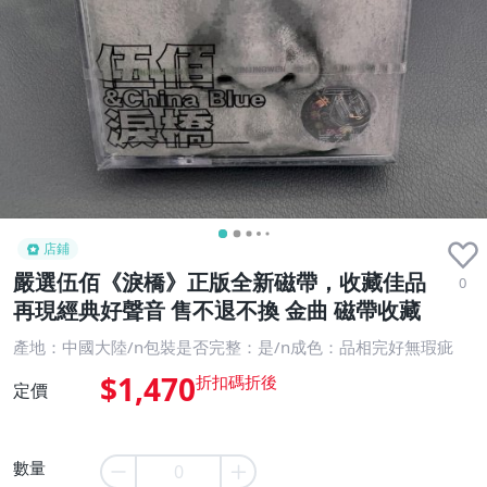
店鋪
嚴選伍佰《淚橋》正版全新磁帶，收藏佳品
0
再現經典好聲音 售不退不換 金曲 磁帶收藏
產地：中國大陸/n包裝是否完整：是/n成色：品相完好無瑕疵
$1,470
定價
數量