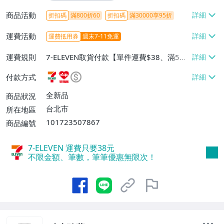
商品活動
折扣碼
滿800折60
折扣碼
滿30000享95折
運費活動
運費抵用券
週末7-11免運
運費規則
7-ELEVEN取貨付款【單件運費$38、滿5件
或消費滿$1298免運費】、7-ELEVEN取貨
付款方式
不付款【免運費】、萊爾富取貨付款【單件
運費$60、滿5件或消費滿$1298免運
全新品
商品狀況
費】、宅配/貨運【單件運費$120、滿5件
台北市
所在地區
或消費滿$1598免運費】
101723507867
商品編號
7-ELEVEN 運費只要
38
元
不限金額、筆數，筆筆優惠無限次！