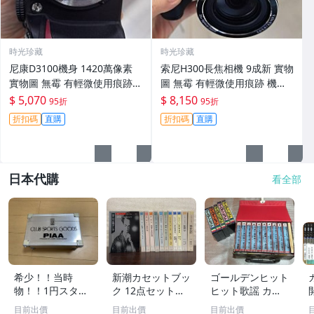
時光珍藏
時光珍藏
尼康D3100機身 1420萬像素
索尼H300長焦相機 9成新 實物
實物圖 無霉 有輕微使用痕跡
圖 無霉 有輕微使用痕跡 機身
機身原裝 無拆修無翻新 臨-34
鏡頭原裝 無拆修無翻新-3430
$ 5,070
$ 8,150
95折
95折
3
折扣碼
直購
折扣碼
直購
日本代購
看全部
希少！！当時
新潮カセットブッ
ゴールデンヒット
物！！1円スター
ク 12点セット
ヒット歌謡 カラ
ト売り切り！！PI
【三島由紀夫／森
オケ カセットテ
目前出價
目前出價
目前出價