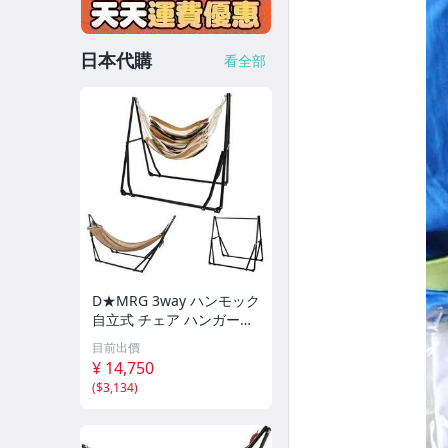
日本代購
看全部
D★MRG 3way ハンモック
自立式 チェア ハンガーラ
ック 室内 室外 兼用 ポー
目前出價
タブル 折りたたみ ハンギ
¥ 14,750
ングチェア キャ
(
$3,134
)