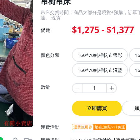
吊椅吊床
吊床交貨時間：商品大部分是現貨+預購，訂單下
達。 現貨
$1,275 - $1,377
促銷
顏色分類
160*70純棉帆布帶彩
1
160*70純棉帆布淺藍
1
數量
立即購買
加
運費活動
運費抵用券
驚喜加碼7-11免運