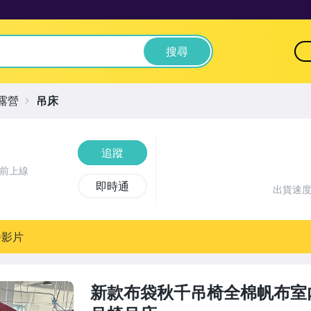
搜尋
露營
吊床
追蹤
時前上線
即時通
出貨速
播影片
新款布袋秋千吊椅全棉帆布室