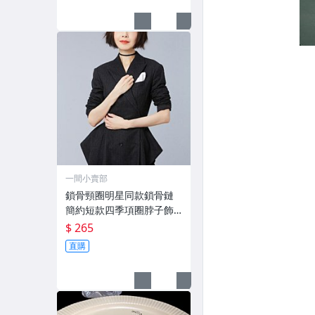
一間小賣部
鎖骨頸圈明星同款鎖骨鏈
簡約短款四季項圈脖子飾
品時尚頸鏈項鏈女頸帶 新
$ 265
品
直購