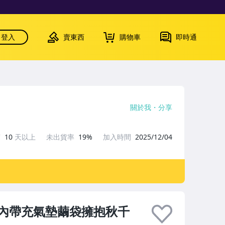
登入
賣東西
購物車
即時通
關於我
分享
度
10
天以上
未出貨率
19%
加入時間
2025/12/04
內帶充氣墊繭袋擁抱秋千