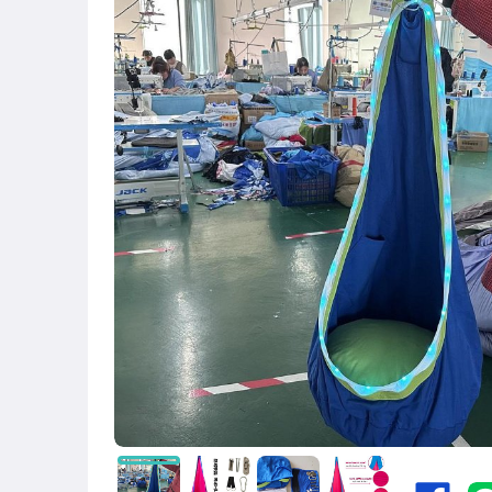
原創設計良品
汽機車精品百貨
居家、家具與園藝
手錶與飾品配件
美容保養與彩妝
家電與影音視聽
運動、戶外與休閒