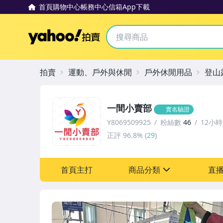
首頁
購物中心
帳務中心
信箱
App下載
Yahoo拍賣
拍賣
運動、戶外與休閒
戶外休閒用品
登山
一間小賣部
實名驗證
Y8069509925
粉絲數
46
12小
正評
96.8%
(
29
)
首頁主打
商品分類
直
sign
寵物用品與水族
圖書/影音/文具