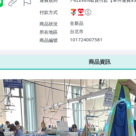
運費規則
7-ELEVEN取貨付款【單件運費
付款【單件運費$60、消費滿$9
付款方式
0、消費滿$990免運費】
全新品
商品狀況
台北市
所在地區
101724007581
商品編號
7-ELEVEN 運費只要
38
元
不限金額、筆數，筆筆優惠無限次！
商品資訊