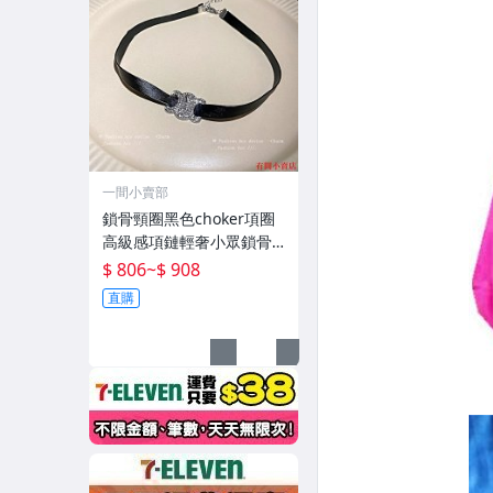
一間小賣部
鎖骨頸圈黑色choker項圈
高級感項鏈輕奢小眾鎖骨
鏈女頸鏈新款爆款頸帶 新
$ 806
~
$ 908
品
直購