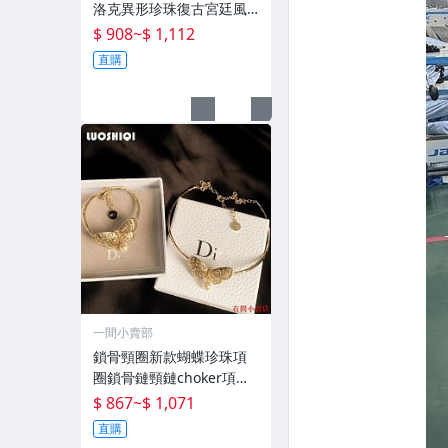
洛克異形珍珠復古宮廷風
氣質鎖骨鏈女 設計感頸圈
$ 908
~
$ 1,112
新品
直購
一間小賣部
鎖骨頸圈新款蝴蝶珍珠項
圈鎖骨鏈頸鏈choker項鏈
手鏈手鐲女ins風小眾個性
$ 867
~
$ 1,071
新品
直購