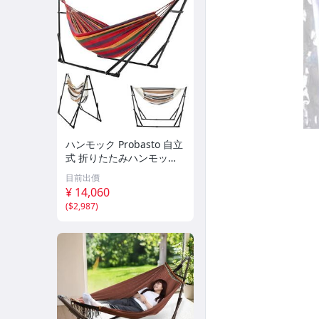
ハンモック Probasto 自立
式 折りたたみハンモック
１台2役 耐荷重300kg ダブ
目前出價
ル サイズ 組立て簡単 ３段
¥ 14,060
階高さ調整
(
$2,987
)