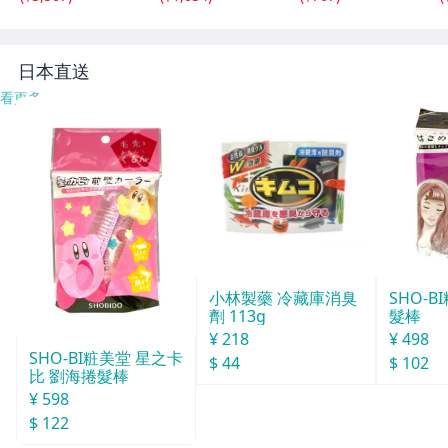
ターバルタイマ
の&#34;たまごっ
20 BL きれいにラ
ー、12/24Hデジ
ち&#34;がキッチ
ップがつけられる
タルタイマス F
ンCF
f
日本直送
看更多
小林製藥 冷藏庫消臭
SHO-
劑 113g
髮棒
¥ 218
¥ 498
SHO-BI粧美堂 星之卡
$ 44
$ 102
比 劉海捲髮棒
¥ 598
$ 122