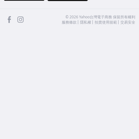
facebook
Instagram
©
2026
Yahoo台灣電子商務 保留所有權利
服務條款
隱私權
拍賣使用規範
交易安全