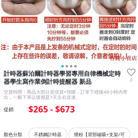
計時器蘇泊爾計時器學習專用自律機械定時
0
器學生寫作業倒計時提醒器 新品
交貨時間：商品大部分是現貨+預購，訂單下標後48小時內寄
出，一般下單以後都是7天左右送達。
$265 - $673
促銷
顏色分類
不銹鋼計時器
煙粉【背部磁吸+支架/可