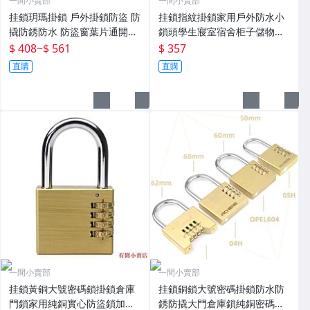
一間小賣部
一間小賣部
挂鎖玥瑪掛鎖 戶外掛鎖防盜 防
挂鎖指紋掛鎖家用戶外防水小
撬防銹防水 防盜窗葉片通開掛
鎖頭學生寢室宿舍柜子儲物柜
鎖 玥瑪鎖 現貨
子防盜鎖 現貨
$ 408
~
$ 561
$ 357
直購
直購
一間小賣部
一間小賣部
挂鎖黃銅大號密碼鎖掛鎖倉庫
挂鎖銅鎖大號密碼掛鎖防水防
門鎖家用純銅實心防盜鎖加粗
銹防撬大門倉庫鎖純銅密碼鎖