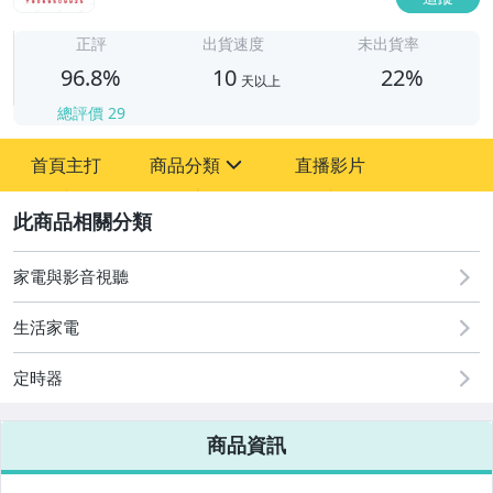
1
正評
出貨速度
未出貨率
96.8%
10
22%
天以上
總評價
29
首頁主打
商品分類
直播影片
sign
汽機車精品百貨
2
居家、家具與園藝
家電與影音視聽
運動、戶外與休閒
生活家電
定時器
商品資訊