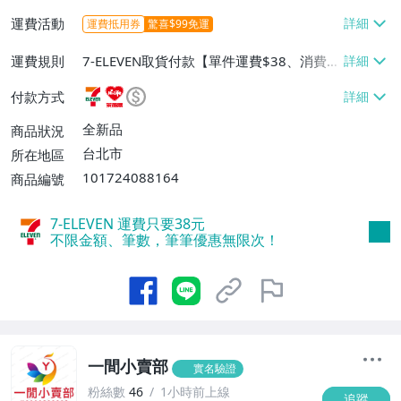
運費活動
運費抵用券
驚喜$99免運
運費規則
7-ELEVEN取貨付款【單件運費$38、消費滿
$990免運費】、萊爾富取貨付款【單件運
付款方式
費$60、消費滿$990免運費】、宅配/貨運
【單件運費$80、消費滿$990免運費】
全新品
商品狀況
台北市
所在地區
101724088164
商品編號
7-ELEVEN 運費只要
38
元
不限金額、筆數，筆筆優惠無限次！
一間小賣部
實名驗證
粉絲數
46
1小時前上線
追蹤