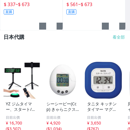
宿舍防水鎖子 現貨
頭宿舍柜子鎖 現貨
$ 337
~
$ 673
$ 561
~
$ 673
直購
直購
日本代購
看全部
YZ ジムタイマ
シーシーピー(Cc
タニタ キッチン
ー、スタート/ス
p) きゃらニクス
タイマー マグネ
トップボタン付き
きゃらタイマー
ット付き くるっ
5
目前出價
目前出價
目前出價
ジムクロック、ワ
たまごっち 白 KH
とシリコーンタイ
¥ 16,700
¥ 4,920
¥ 3,650
¥
ークアウト用イン
-CT82-TWH | あ
マー ブルー TD-4
(
$3,507
)
(
$1,034
)
(
$767
)
(