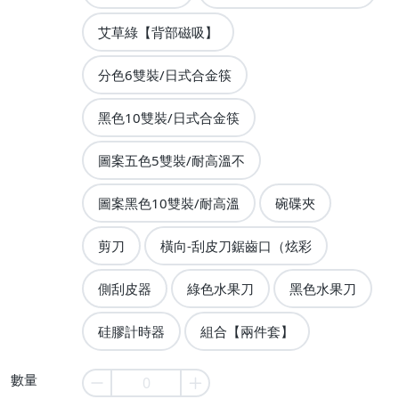
艾草綠【背部磁吸】
分色6雙裝/日式合金筷
黑色10雙裝/日式合金筷
圖案五色5雙裝/耐高溫不
圖案黑色10雙裝/耐高溫
碗碟夾
剪刀
橫向-刮皮刀鋸齒口（炫彩
側刮皮器
綠色水果刀
黑色水果刀
硅膠計時器
組合【兩件套】
數量