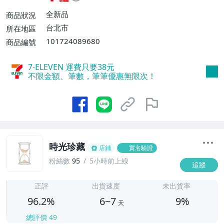
運費$60、滿5件或消費滿$1298免運
全新品
商品狀況
費】、宅配/貨運【單件運費$120、滿5件
台北市
所在地區
或消費滿$1598免運費】
101724089680
商品編號
7-ELEVEN 運費只要
38
元
不限金額、筆數，筆筆優惠無限次！
時光珍藏
店鋪
實名驗證
粉絲數
95
5小時前上線
追蹤
6
正評
出貨速度
未出貨率
96.2%
6~7
9%
天
總評價
49