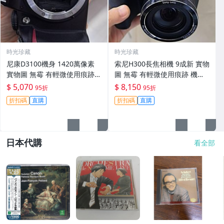
時光珍藏
時光珍藏
尼康D3100機身 1420萬像素
索尼H300長焦相機 9成新 實物
實物圖 無霉 有輕微使用痕跡
圖 無霉 有輕微使用痕跡 機身
機身原裝 無拆修無翻新 臨-34
鏡頭原裝 無拆修無翻新-3430
$ 5,070
$ 8,150
95折
95折
3
折扣碼
直購
折扣碼
直購
日本代購
看全部