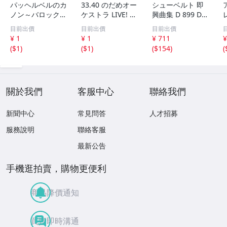
パッヘルベルのカ
33.40 のだめオー
シューベルト 即
ノン～バロック名
ケストラ LIVE! 2
興曲集 D 899 D 9
曲集 パッヘルベ
CD▽
35 16のドイツ舞
目前出價
目前出價
目前出價
ル パイヤール E
曲集 ブレンデル
¥ 1
¥ 1
¥ 711
¥
RATO 30
【CD】
(
$1
)
(
$1
)
(
$154
)
(
關於我們
客服中心
聯絡我們
新聞中心
常見問答
人才招募
服務說明
聯絡客服
最新公告
手機逛拍賣，購物更便利
商品降價通知
買賣即時溝通