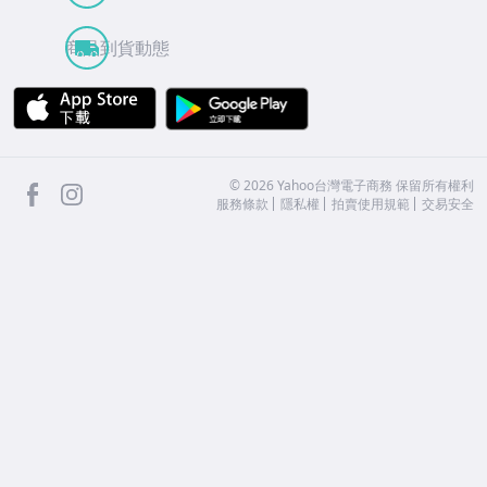
商品到貨動態
APP Store
Google Play
facebook
Instagram
©
2026
Yahoo台灣電子商務 保留所有權利
服務條款
隱私權
拍賣使用規範
交易安全