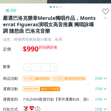
店鋪
嚴選巴洛克樂章Merula獨唱作品，Monts
0
errat Figueras演唱女高音推薦 獨唱詠嘆
調 隨想曲 巴洛克音樂
成色：輕微舊痕無損傷/n產地：歐美
$990
定價
數量
商品活動
折扣碼
滿800折60
折扣碼
滿30000享95折
運費活動
運費抵用券
週末7-11免運
運費規則
7-ELEVEN取貨付款【單件運費$38、滿5件
或消費滿$1298免運費】、7-ELEVEN取貨
付款方式
不付款【免運費】、萊爾富取貨付款【單件