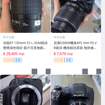
時光珍藏
時光珍藏
佳能EF 135mm F2 L USM鏡頭
尼康D3000機身AFS mm fG V
整體成色很好 鏡片完美無劃痕
R鏡頭 機身鏡頭原裝 無拆修無
功能一切正常 無拆修無-3430
翻新 有輕微使用痕跡 鏡頭-34
$ 28,405
$ 7,670
95折
95折
30
折扣碼
直購
折扣碼
直購