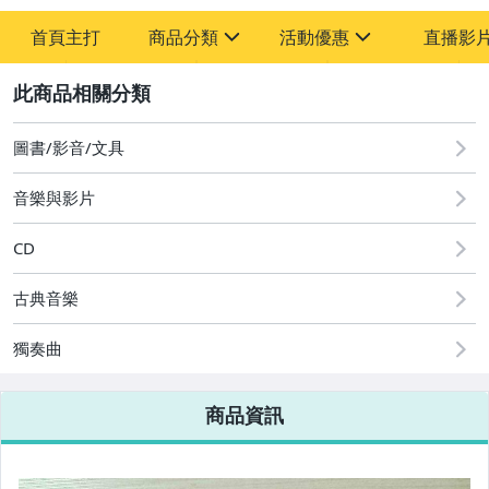
首頁主打
商品分類
活動優惠
直播影
sign
sign
2
其它
[全店] 粉絲專享
[全店] 週年慶
圖書/影音/文具
音樂與影片
CD
古典音樂
獨奏曲
商品資訊