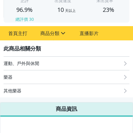
正評
出貨速度
未出貨率
96.9%
10
23%
天以上
總評價
30
首頁主打
商品分類
直播影片
sign
汽機車精品百貨
2
居家、家具與園藝
運動、戶外與休閒
運動、戶外與休閒
樂器
其他樂器
商品資訊