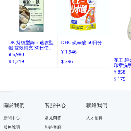
DK 持續型鋅＋速攻型
DHC 硫辛酸 60日分
鐵 雙效補充 30日份 1
¥ 1,946
20粒
¥ 5,980
花王 碧柔
$ 1,219
$ 396
印章洗手
0ml
¥ 858
$ 175
關於我們
客服中心
聯絡我們
新聞中心
常見問答
人才招募
服務說明
聯絡客服