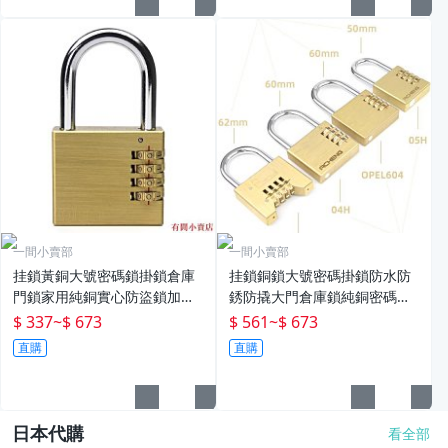
一間小賣部
一間小賣部
挂鎖黃銅大號密碼鎖掛鎖倉庫
挂鎖銅鎖大號密碼掛鎖防水防
門鎖家用純銅實心防盜鎖加粗
銹防撬大門倉庫鎖純銅密碼鎖
宿舍防水鎖子 現貨
頭宿舍柜子鎖 現貨
$ 337
~
$ 673
$ 561
~
$ 673
直購
直購
日本代購
看全部