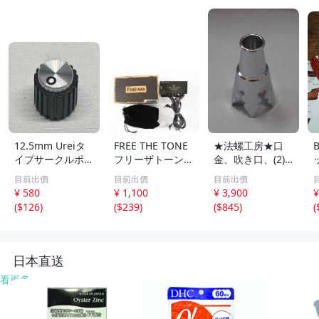
12.5mm Ureiタ
FREE THE TONE
★法螺工房★口
イプサークルポイ
フリーザトーン P
金、吹き口、(2),
ンターツマミ・ノ
T-3D DC Power S
ほら貝、ホラ貝、
目前出價
目前出價
目前出價
ブ Sサイズ（非純
upply パワーサプ
法螺貝
¥ 580
¥ 1,100
¥ 3,900
¥
正）
ライ オーディオ
(
$126
)
(
$239
)
(
$845
)
(
機器 音響機器 箱
付き 動作未確認
6332-RY
日本直送
看更多