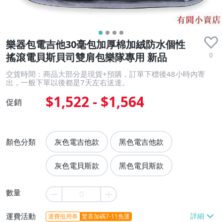
樂器包電吉他30毫包加厚棉加絨防水個性
0
搖滾電貝斯貝司雙肩包樂隊專用 新品
交貨時間：商品大部分是現貨+預購，訂單下標後48小時內寄
出，一般下單以後都是7天左右送達。
$1,522 - $1,564
促銷
顏色分類
灰色電吉他款
黑色電吉他款
灰色電貝斯款
黑色電貝斯款
數量
運費活動
運費抵用券
驚喜加碼7-11免運