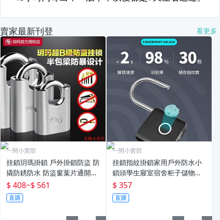
賣家最新刊登
看更多
一間小賣部
一間小賣部
挂鎖玥瑪掛鎖 戶外掛鎖防盜 防
挂鎖指紋掛鎖家用戶外防水小
撬防銹防水 防盜窗葉片通開掛
鎖頭學生寢室宿舍柜子儲物柜
鎖 玥瑪鎖 現貨
子防盜鎖 現貨
$ 408
~
$ 561
$ 357
直購
直購