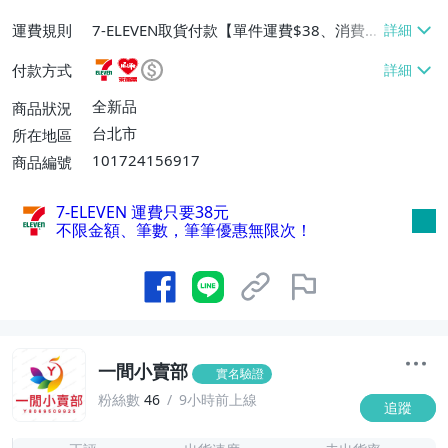
運費規則
7-ELEVEN取貨付款【單件運費$38、消費滿
$990免運費】、萊爾富取貨付款【單件運
付款方式
費$60、消費滿$990免運費】、宅配/貨運
【單件運費$80、消費滿$990免運費】
全新品
商品狀況
台北市
所在地區
101724156917
商品編號
7-ELEVEN 運費只要
38
元
不限金額、筆數，筆筆優惠無限次！
一間小賣部
實名驗證
粉絲數
46
9小時前上線
追蹤
1