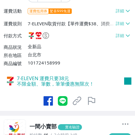
運費活動
運費抵用券
驚喜$99免運
運費規則
7-ELEVEN取貨付款【單件運費$38、消費滿
$990免運費】、萊爾富取貨付款【單件運
付款方式
費$60、消費滿$990免運費】、宅配/貨運
【單件運費$80、消費滿$990免運費】
全新品
商品狀況
台北市
所在地區
101724158999
商品編號
7-ELEVEN 運費只要
38
元
不限金額、筆數，筆筆優惠無限次！
一間小賣部
實名驗證
粉絲數
46
2小時前上線