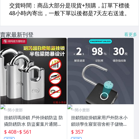
賣家最新刊登
看更多
一間小賣部
一間小賣部
挂鎖玥瑪掛鎖 戶外掛鎖防盜 防
挂鎖指紋掛鎖家用戶外防水小
撬防銹防水 防盜窗葉片通開掛
鎖頭學生寢室宿舍柜子儲物柜
鎖 玥瑪鎖 現貨
子防盜鎖 現貨
$ 408
~
$ 561
$ 357