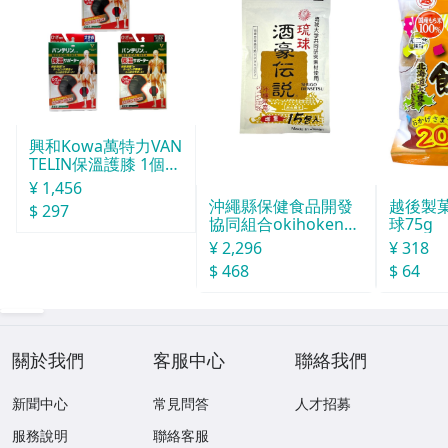
興和Kowa萬特力VAN
TELIN保溫護膝 1個入
L
¥ 1,456
沖繩縣保健食品開發
越後製
$ 297
協同組合okihoken琉
球75g
球酒豪傳說 15包入
¥ 2,296
¥ 318
$ 468
$ 64
關於我們
客服中心
聯絡我們
新聞中心
常見問答
人才招募
服務說明
聯絡客服