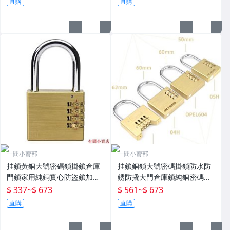
直購
直購
一間小賣部
一間小賣部
挂鎖黃銅大號密碼鎖掛鎖倉庫
挂鎖銅鎖大號密碼掛鎖防水防
門鎖家用純銅實心防盜鎖加粗
銹防撬大門倉庫鎖純銅密碼鎖
宿舍防水鎖子 現貨
頭宿舍柜子鎖 現貨
$ 337
~
$ 673
$ 561
~
$ 673
直購
直購