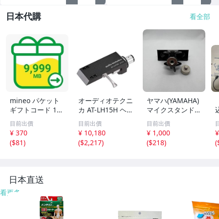
日本代購
看全部
mineo パケット
オーディオテクニ
ヤマハ(YAMAHA)
ギフトコード 10
カ AT-LH15H ヘ
マイクスタンドア
GB（9999MB）
ッドシェル アル
ダプター BMS-10
目前出價
目前出價
目前出價
ミニウム製 中量
A
¥ 370
¥ 10,180
¥ 1,000
¥
ヘッドダイヤル
(
$81
)
(
$2,217
)
(
$218
)
(
アルミ製 交換 新
品 未使用 即決
日本直送
看更多