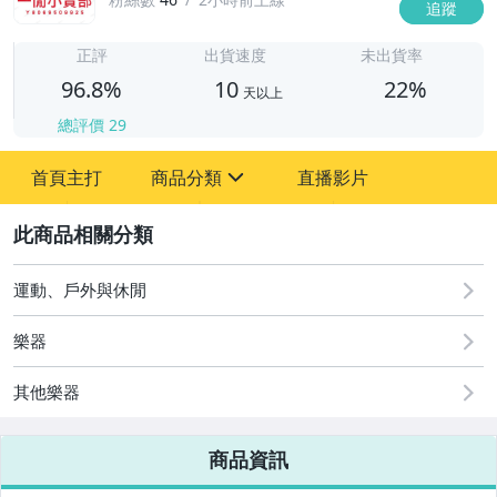
追蹤
1
正評
出貨速度
未出貨率
96.8%
10
22%
天以上
總評價
29
首頁主打
商品分類
直播影片
sign
汽機車精品百貨
2
居家、家具與園藝
運動、戶外與休閒
運動、戶外與休閒
樂器
其他樂器
商品資訊