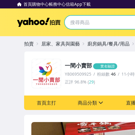
首頁
購物中心
帳務中心
信箱
App下載
Yahoo拍賣
拍賣
居家、家具與園藝
廚房鍋具/餐具/用品
一間小賣部
實名驗證
Y8069509925
粉絲數
46
11小
正評
96.8%
(
29
)
首頁主打
商品分類
直
sign
汽機車精品百貨
居家、家具與園藝