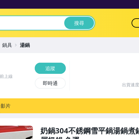
搜尋
鍋具
湯鍋
追蹤
時前上線
即時通
出貨速
播影片
奶鍋304不銹鋼雪平鍋湯鍋