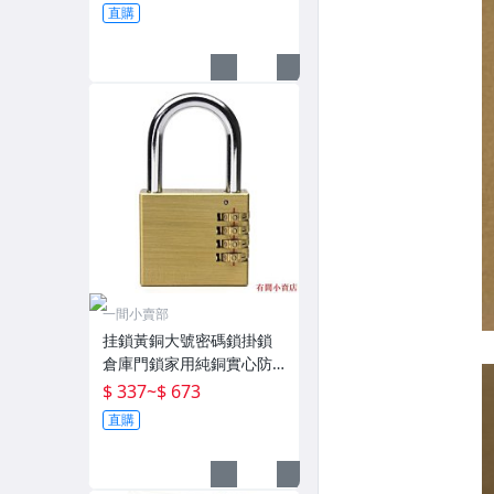
直購
一間小賣部
挂鎖黃銅大號密碼鎖掛鎖
倉庫門鎖家用純銅實心防
盜鎖加粗宿舍防水鎖子 現
$ 337
~
$ 673
貨
直購