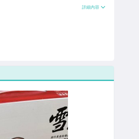
90免運費】、宅配/貨運【單件運費$8