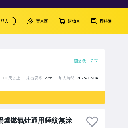
登入
賣東西
購物車
即時通
關於我
分享
度
10
天以上
未出貨率
22%
加入時間
2025/12/04
煮鍋爐燃氣灶通用錘紋無涂