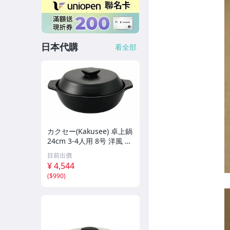
日本代購
看全部
カクセー(Kakusee) 卓上鍋
24cm 3-4人用 8号 洋風 土
鍋 陶器 電子レンジ対応 直
目前出價
火対応 デリシアス DEL-21
¥ 4,544
(
$990
)