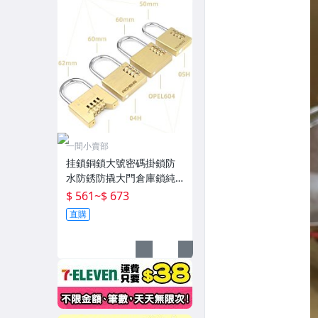
一間小賣部
挂鎖銅鎖大號密碼掛鎖防
水防銹防撬大門倉庫鎖純
銅密碼鎖頭宿舍柜子鎖 現
$ 561
~
$ 673
貨
直購