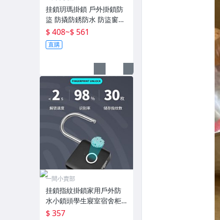
挂鎖玥瑪掛鎖 戶外掛鎖防
盜 防撬防銹防水 防盜窗葉
片通開掛鎖 玥瑪鎖 現貨
$ 408
~
$ 561
直購
一間小賣部
挂鎖指紋掛鎖家用戶外防
水小鎖頭學生寢室宿舍柜
子儲物柜子防盜鎖 現貨
$ 357