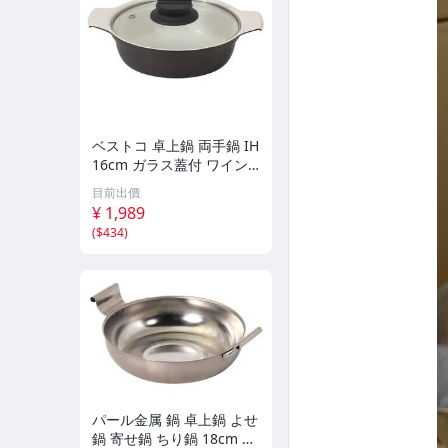
ベストコ 卓上鍋 両手鍋 IH
16cm ガラス蓋付 ワイン
レッド セラミック NQ-00
目前出價
51 ビストロ カローレ
¥ 1,989
(
$434
)
パール金属 鍋 卓上鍋 よせ
鍋 寄せ鍋 ちり鍋 18cm 日