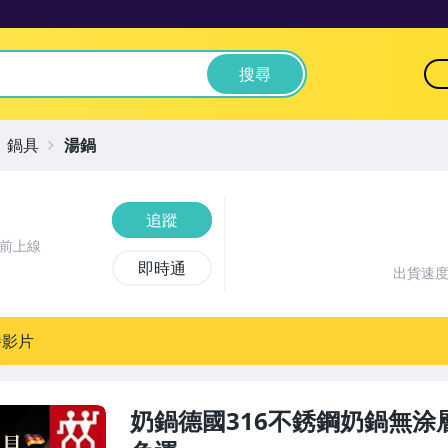
搜尋
鍋具
湯鍋
追蹤
時前上線
即時通
出貨速
播影片
奶鍋德國316不銹鋼奶鍋無