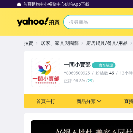
首頁
購物中心
帳務中心
信箱
App下載
Yahoo拍賣
拍賣
居家、家具與園藝
廚房鍋具/餐具/用品
一間小賣部
實名驗證
Y8069509925
粉絲數
46
13小
正評
96.8%
(
29
)
首頁主打
商品分類
直
sign
汽機車精品百貨
居家、家具與園藝