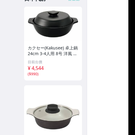
カクセー(Kakusee) 卓上鍋
24cm 3-4人用 8号 洋風 土
鍋 陶器 電子レンジ対応 直
目前出價
火対応 デリシアス DEL-21
¥ 4,544
(
$990
)