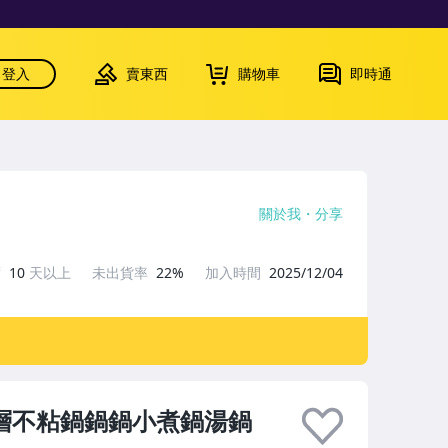
登入
賣東西
購物車
即時通
關於我
分享
度
10
天以上
未出貨率
22%
加入時間
2025/12/04
涂層不粘鍋鍋鍋小煮鍋湯鍋