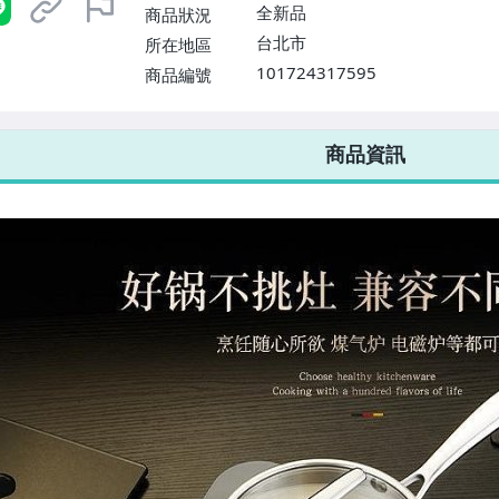
全新品
商品狀況
台北市
所在地區
101724317595
商品編號
7-ELEVEN 運費只要
38
元
不限金額、筆數，筆筆優惠無限次！
商品資訊