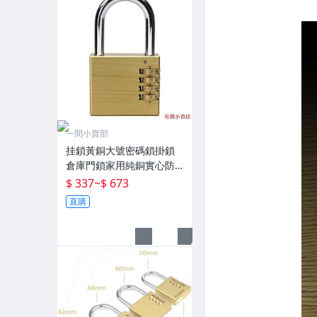
一間小賣部
挂鎖黃銅大號密碼鎖掛鎖
倉庫門鎖家用純銅實心防
盜鎖加粗宿舍防水鎖子 現
$ 337
~
$ 673
貨
直購