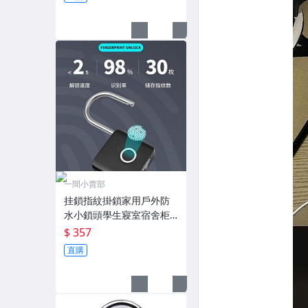
一間小賣部
挂鎖指紋掛鎖家用戶外防
水小鎖頭學生寢室宿舍柜
子儲物柜子防盜鎖 現貨
$ 357
直購