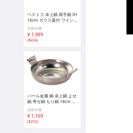
ベストコ 卓上鍋 両手鍋 IH
16cm ガラス蓋付 ワイン
レッド セラミック NQ-00
目前出價
51 ビストロ カローレ
¥ 1,989
(
$434
)
パール金属 鍋 卓上鍋 よせ
鍋 寄せ鍋 ちり鍋 18cm 日
本製 ステンレス製 IH対応
目前出價
ガス火対応 和楽庵 HC-701
¥ 1,169
(
$255
)