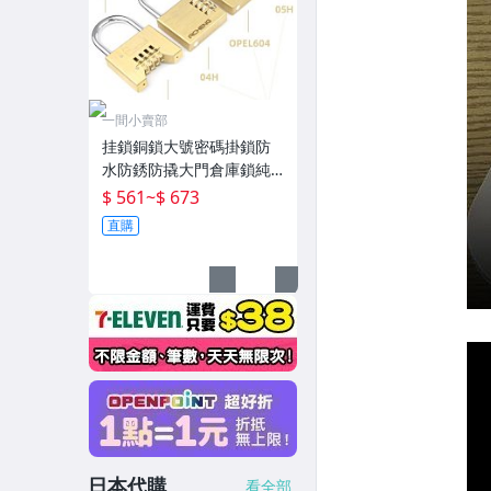
一間小賣部
挂鎖銅鎖大號密碼掛鎖防
水防銹防撬大門倉庫鎖純
銅密碼鎖頭宿舍柜子鎖 現
$ 561
~
$ 673
貨
直購
日本代購
看全部