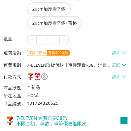
20cm加厚雪平鍋
20cm加厚雪平鍋+蒸格
數量
運費活動
運費抵用券
驚喜$99免運
運費規則
7-ELEVEN取貨付款【單件運費$38、消費滿
$990免運費】、萊爾富取貨付款【單件運
付款方式
費$60、消費滿$990免運費】、宅配/貨運
【單件運費$80、消費滿$990免運費】
全新品
商品狀況
台北市
所在地區
101724320525
商品編號
7-ELEVEN 運費只要
38
元
不限金額、筆數，筆筆優惠無限次！