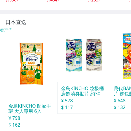
応 デリシアス DE
ストロ カローレ
火対応 和楽庵 HC
L-21
-701
日本直送
看更多
金鳥KINCHO 垃圾桶
萬代BA
廚餘消臭貼片 約30天
片 麵包
分
¥ 578
¥ 648
金鳥KINCHO 防蚊手
$ 117
$ 132
環 大人專用 6入
¥ 798
$ 162