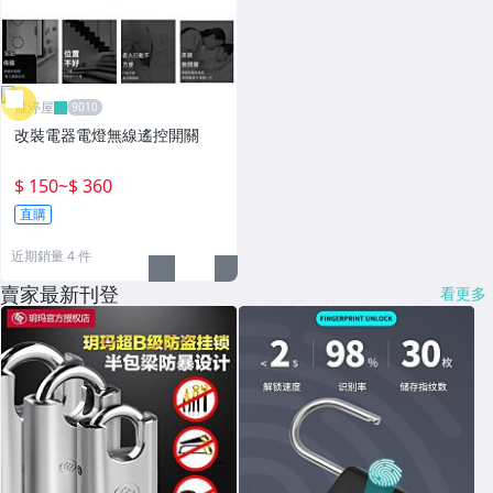
雁渟屋
改裝電器電燈無線遙控開關
$ 150
~
$ 360
直購
近期銷量 4 件
賣家最新刊登
看更多