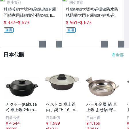
一間小賣部
一間小賣部
挂鎖黃銅大號密碼鎖掛鎖倉庫
挂鎖銅鎖大號密碼掛鎖防水防
門鎖家用純銅實心防盜鎖加粗
銹防撬大門倉庫鎖純銅密碼鎖
宿舍防水鎖子 現貨
頭宿舍柜子鎖 現貨
$ 337
~
$ 673
$ 561
~
$ 673
直購
直購
日本代購
看全部
カクセー(Kakuse
ベストコ 卓上鍋
パール金属 鍋 卓
e) 卓上鍋 24cm 3
両手鍋 IH 16cm
上鍋 よせ鍋 寄せ
-4人用 8号 洋風
ガラス蓋付 ワイ
鍋 ちり鍋 18cm
目前出價
目前出價
目前出價
土鍋 陶器 電子レ
ンレッド セラミ
日本製 ステンレ
¥ 4,544
¥ 1,989
¥ 1,169
¥
ンジ対応 直火対
ック NQ-0051 ビ
ス製 IH対応 ガス
(
$990
)
(
$434
)
(
$255
)
(