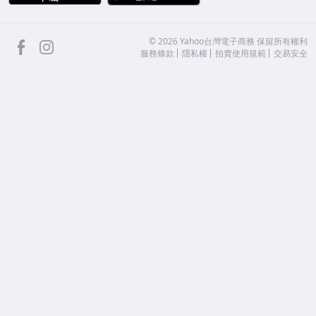
facebook
Instagram
©
2026
Yahoo台灣電子商務 保留所有權利
服務條款
隱私權
拍賣使用規範
交易安全