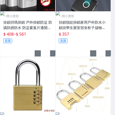
一間小賣部
一間小賣部
挂鎖玥瑪掛鎖 戶外掛鎖防盜 防
挂鎖指紋掛鎖家用戶外防水小
撬防銹防水 防盜窗葉片通開掛
鎖頭學生寢室宿舍柜子儲物柜
鎖 玥瑪鎖 現貨
子防盜鎖 現貨
$ 408
~
$ 561
$ 357
直購
直購