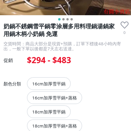
奶鍋不銹鋼雪平鍋零涂層多用料理鍋湯鍋家
0
用鍋木柄小奶鍋 免運
交貨時間：商品大部分是現貨+預購，訂單下標後48小時內寄
出，一般下單以後都是7天左右送達。
$294 - $483
促銷
顏色分類
16cm加厚雪平鍋
16cm加厚雪平鍋+蒸格
18cm加厚雪平鍋
18cm加厚雪平鍋+蒸格