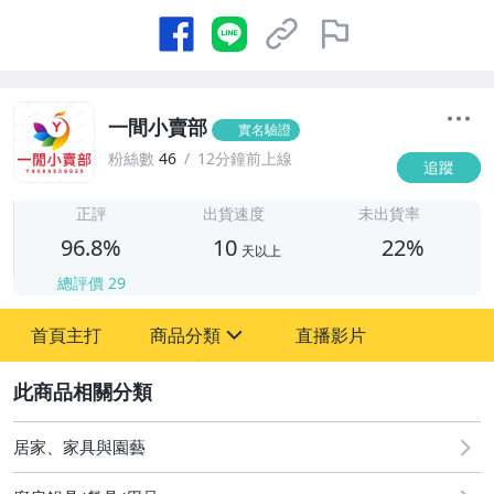
一間小賣部
實名驗證
粉絲數
46
12分鐘前上線
追蹤
1
正評
出貨速度
未出貨率
96.8%
10
22%
天以上
總評價
29
首頁主打
商品分類
直播影片
sign
汽機車精品百貨
2
居家、家具與園藝
居家、家具與園藝
運動、戶外與休閒