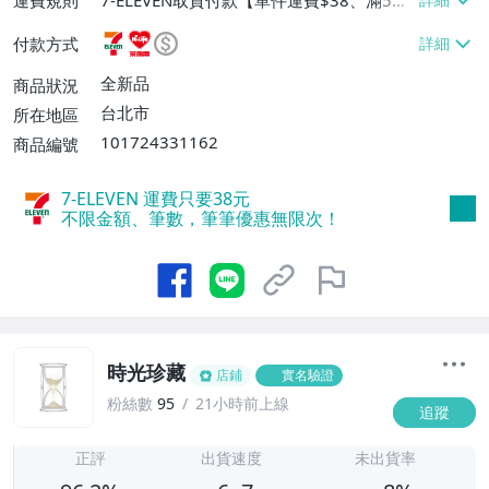
或消費滿$1298免運費】、7-ELEVEN取貨
付款方式
不付款【免運費】、萊爾富取貨付款【單件
運費$60、滿5件或消費滿$1298免運
全新品
商品狀況
費】、宅配/貨運【單件運費$120、滿5件
台北市
所在地區
或消費滿$1598免運費】
101724331162
商品編號
7-ELEVEN 運費只要
38
元
不限金額、筆數，筆筆優惠無限次！
時光珍藏
店鋪
實名驗證
粉絲數
95
21小時前上線
追蹤
6
正評
出貨速度
未出貨率