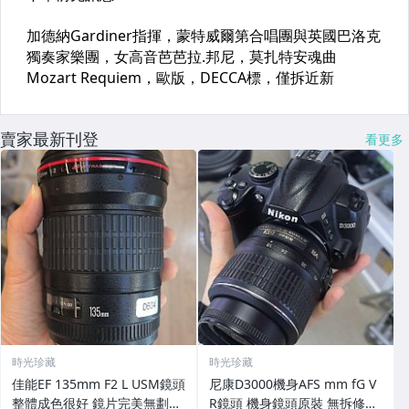
賣家最新刊登
看更多
時光珍藏
時光珍藏
佳能EF 135mm F2 L USM鏡頭
尼康D3000機身AFS mm fG V
整體成色很好 鏡片完美無劃痕
R鏡頭 機身鏡頭原裝 無拆修無