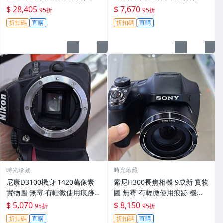
功能一切正常 無拆修無-3430
翻新 有輕微使用痕跡 鏡頭-34
$ 28,405
$ 7,670
95折
95折
30
折扣碼
直購
折扣碼
直購
時光珍藏
時光珍藏
尼康D3100機身 1420萬像素
索尼H300長焦相機 9成新 實物
實物圖 無霉 有輕微使用痕跡
圖 無霉 有輕微使用痕跡 機身
機身原裝 無拆修無翻新 臨-34
鏡頭原裝 無拆修無翻新-3430
$ 5,070
$ 8,150
95折
95折
3
折扣碼
直購
折扣碼
直購