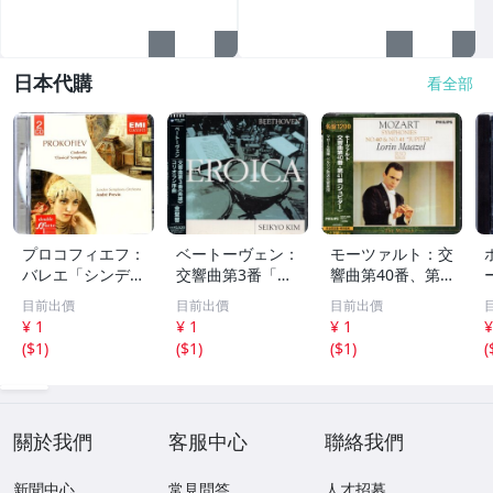
日本代購
看全部
プロコフィエフ：
ベートーヴェン：
モーツァルト：交
バレエ「シンデレ
交響曲第3番「英
響曲第40番、第4
ラ」、交響曲第1
雄」、コリオラン
1番「ジュピタ
目前出價
目前出價
目前出價
番「古典」 アン
序曲 金聖響 WA
ー」 ロリン・マ
¥ 1
¥ 1
¥ 1
¥
ドレ・プレヴィン
RNER CLASSICS
ゼール PHILIPS 2
(
$1
)
(
$1
)
(
$1
)
(
EMI 70
224
21
關於我們
客服中心
聯絡我們
新聞中心
常見問答
人才招募