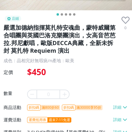
店鋪
嚴選加德納指揮莫扎特安魂曲，蒙特威爾第
0
合唱團與英國巴洛克樂團演出，女高音芭芭
拉.邦尼獻唱，歐版DECCA典藏，全新未拆
封 莫扎特 Requiem 演出
成色：品相完好無瑕疵/n產地：歐美
$450
定價
數量
商品活動
折扣碼
滿800折60
折扣碼
滿30000享95折
運費活動
運費抵用券
週末7-11免運
運費規則
7-ELEVEN取貨付款【單件運費$38、滿5件