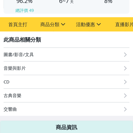
96.2%
6~7
8%
天
總評價
49
首頁主打
商品分類
活動優惠
直播影
sign
sign
2
其它
[全店] 粉絲專享
[全店] 週年慶
圖書/影音/文具
音樂與影片
CD
古典音樂
交響曲
商品資訊