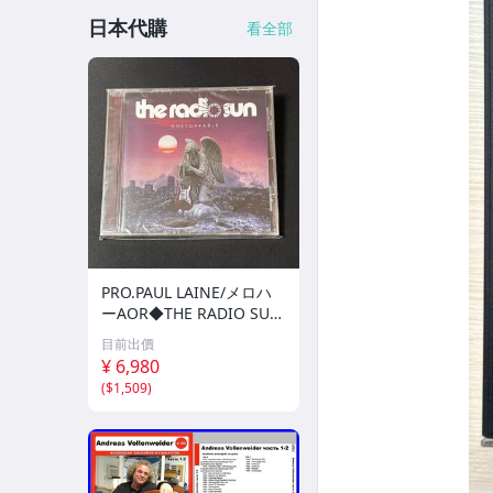
日本代購
看全部
PRO.PAUL LAINE/メロハ
ーAOR◆THE RADIO SU
N/UNSTOPPABLE
目前出價
¥ 6,980
(
$1,509
)