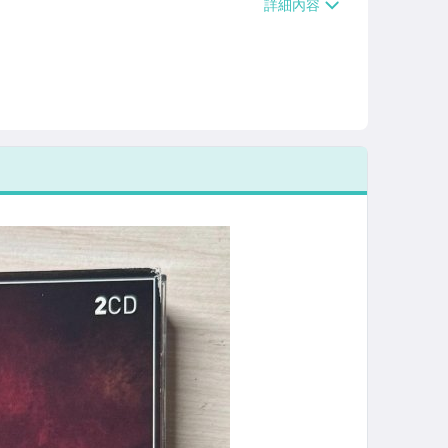
/貨運【單件運費$120、滿5件或消費滿