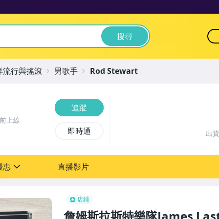
搜尋
洋流行與搖滾
男歌手
Rod Stewart
追蹤
時前上線
即時通
出
優惠
直播影片
sign
店鋪
詹姆斯拉斯特樂隊James Last《In