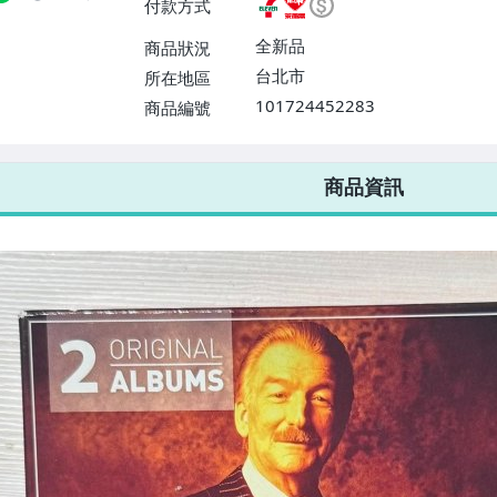
付款方式
或消費滿$1298免運費】、宅配
$1598免運費】
全新品
商品狀況
台北市
所在地區
101724452283
商品編號
7-ELEVEN 運費只要
38
元
不限金額、筆數，筆筆優惠無限次！
商品資訊