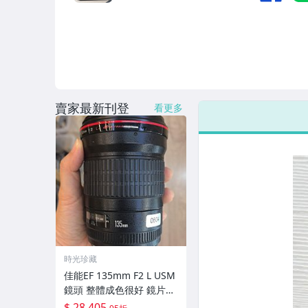
賣家最新刊登
看更多
時光珍藏
佳能EF 135mm F2 L USM
鏡頭 整體成色很好 鏡片完
美無劃痕 功能一切正常 無
$ 28,405