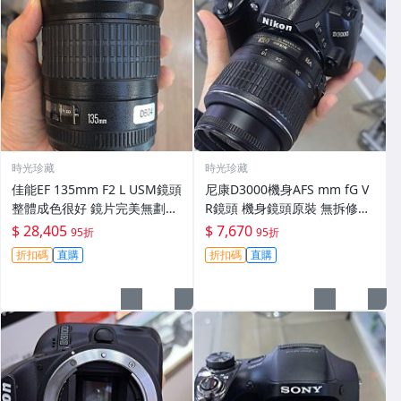
時光珍藏
時光珍藏
佳能EF 135mm F2 L USM鏡頭
尼康D3000機身AFS mm fG V
整體成色很好 鏡片完美無劃痕
R鏡頭 機身鏡頭原裝 無拆修無
功能一切正常 無拆修無-3430
翻新 有輕微使用痕跡 鏡頭-34
$ 28,405
$ 7,670
95折
95折
30
折扣碼
直購
折扣碼
直購