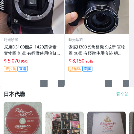
時光珍藏
時光珍藏
尼康D3100機身 1420萬像素
索尼H300長焦相機 9成新 實物
實物圖 無霉 有輕微使用痕跡
圖 無霉 有輕微使用痕跡 機身
機身原裝 無拆修無翻新 臨-34
鏡頭原裝 無拆修無翻新-3430
$ 5,070
$ 8,150
95折
95折
3
折扣碼
直購
折扣碼
直購
日本代購
看全部