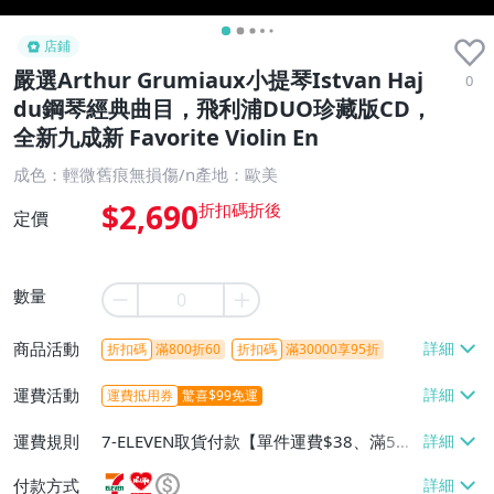
店鋪
嚴選Arthur Grumiaux小提琴Istvan Haj
0
du鋼琴經典曲目，飛利浦DUO珍藏版CD，
全新九成新 Favorite Violin En
成色：輕微舊痕無損傷/n產地：歐美
$2,690
定價
數量
商品活動
折扣碼
滿800折60
折扣碼
滿30000享95折
運費活動
運費抵用券
驚喜$99免運
運費規則
7-ELEVEN取貨付款【單件運費$38、滿5件
或消費滿$1298免運費】、7-ELEVEN取貨
付款方式