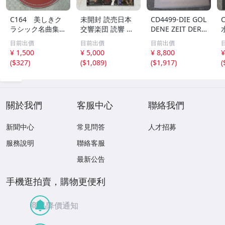
C164 美しきク
未開封 読売日本
CD4499-DIE GOL
ラシック名曲集
交響楽団 読響 ク
DENE ZEIT DER
試聴用無料CD
ラシックCD 9枚
WIENER MUSIK
目前出價
目前出價
目前出價
非売品 CD ジ
セット ライブ録
ウインナ・ワル
¥ 1,500
¥ 5,000
¥ 8,800
¥
ャケット無し
音
ツ大全集 BOX
(
$327
)
(
$1,089
)
(
$1,917
)
(
１２枚組
關於我們
客服中心
聯絡我們
新聞中心
常見問答
人才招募
服務說明
聯絡客服
最新公告
手機逛拍賣，購物更便利
商品降價通知