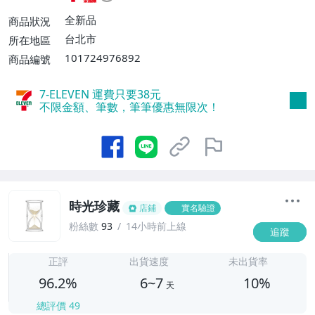
不付款【免運費】、萊爾富取貨付款【單件
運費$60、滿5件或消費滿$1298免運
全新品
商品狀況
費】、宅配/貨運【單件運費$120、滿5件
台北市
所在地區
或消費滿$1598免運費】
101724976892
商品編號
7-ELEVEN 運費只要
38
元
不限金額、筆數，筆筆優惠無限次！
時光珍藏
店鋪
實名驗證
粉絲數
93
14小時前上線
追蹤
6
正評
出貨速度
未出貨率
96.2%
6~7
10%
天
總評價
49