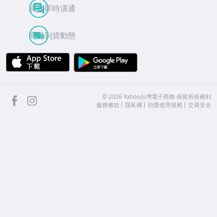
買賣即時溝通
商品到貨動態
APP Store
Google Play
facebook
Instagram
©
2026
Yahoo台灣電子商務 保留所有權利
服務條款
隱私權
拍賣使用規範
交易安全