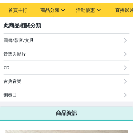
首頁主打
商品分類
活動優惠
直播影
sign
sign
2
其它
[全店] 粉絲專享
[全店] 週年慶
圖書/影音/文具
音樂與影片
CD
古典音樂
獨奏曲
商品資訊