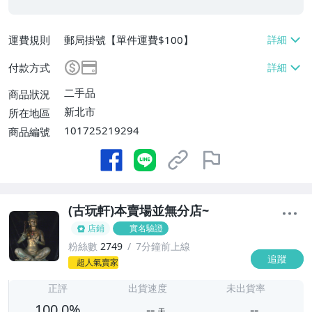
運費規則
郵局掛號【單件運費$100】
付款方式
二手品
商品狀況
新北市
所在地區
101725219294
商品編號
(古玩軒)本賣場並無分店~
店鋪
實名驗證
粉絲數
2749
7分鐘前上線
追蹤
-
超人氣賣家
-
正評
出貨速度
未出貨率
100.0%
--
--
天