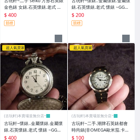
古玩軒~二手 seiko 方形石英錶
古玩軒~懷錶..金屬懷錶.金屬懷
金色錶 女錶.石英懷錶.老式 懷
錶.石英懷錶.老式 懷錶 ~GGG9
錶 ~GGG92
1
$ 400
$ 200
競標
競標
超人氣賣家
超人氣賣家
(古玩軒)本賣場並無分店~
(古玩軒)本賣場並無分店~
古玩軒~懷錶..金屬懷錶.金屬懷
古玩軒~二手.潮牌石英錶都會
錶.石英懷錶.老式 懷錶 ~GGG9
時尚錶(非OMEGA歐米茄.卡迪
0
亞.浪琴.大海馬)GGG89
$ 400
$ 100