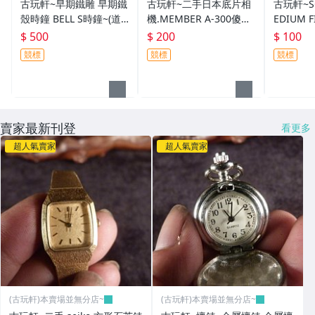
古玩軒~早期鐵雕 早期鐵
古玩軒~二手日本底片相
古玩軒~SC
殼時鐘 BELL S時鐘~(道
機.MEMBER A-300傻瓜
EDIUM
具擺飾)古早味~行走正常
相機(非古董相機.單眼相
尖.英文
$ 500
$ 200
$ 100
~(VO815)
機.立可拍相機)DDD818
筆尖.五個
競標
競標
競標
賣家最新刊登
看更多
超人氣賣家
超人氣賣家
(古玩軒)本賣場並無分店~
(古玩軒)本賣場並無分店~