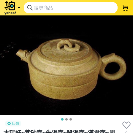
店鋪
古玩軒~紫砂壺~朱泥壺~段泥壺~漢君壺~周
0