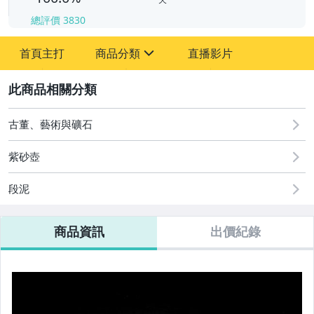
總評價
3830
-
-
首頁主打
商品分類
直播影片
sign
其它
2
古董、藝術與礦石
紫砂壺
段泥
商品資訊
出價紀錄