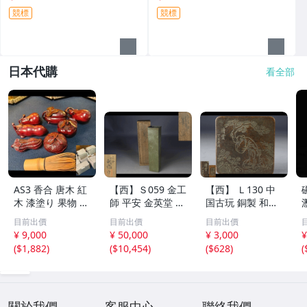
競標
競標
日本代購
看全部
AS3 香合 唐木 紅
【西】Ｓ059 金工
【西】 Ｌ130 中
木 漆塗り 果物 野
師 平安 金英堂 正
国古玩 銅製 和興
菜 7点 未使用 茶
修 銅製 四方 花器
松彫 蓋物 唐物
目前出價
目前出價
目前出價
道具 小物
共箱
¥ 9,000
¥ 50,000
¥ 3,000
¥
(
$1,882
)
(
$10,454
)
(
$628
)
(
關於我們
客服中心
聯絡我們