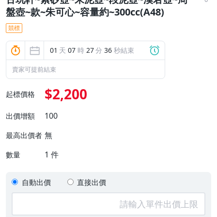
盤壺~款~朱可心~容量約~300cc(A48)
競標
01
天
07
時
27
分
35
秒結束
賣家可提前結束
$2,200
起標價格
100
出價增額
無
最高出價者
1
件
數量
自動出價
直接出價