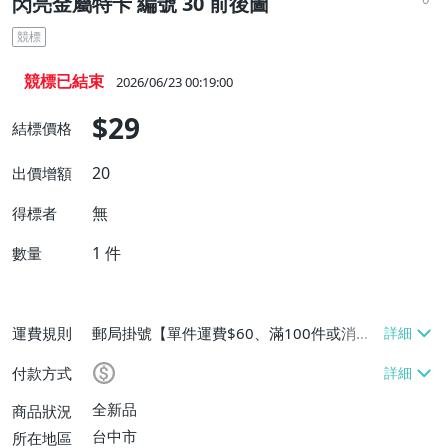
閃亮金屬特卡 編號 30 前後圖
競標
競標已結束
2026/06/23 00:19:00
$29
結標價格
20
出價增額
無
得標者
1
件
數量
運費規則
郵局掛號【單件運費$60、滿100件或消費
滿$5000免運費】
付款方式
全新品
商品狀況
台中市
所在地區