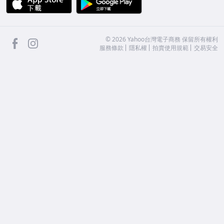
facebook
Instagram
©
2026
Yahoo台灣電子商務 保留所有權利
服務條款
隱私權
拍賣使用規範
交易安全