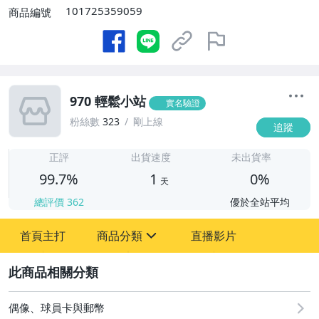
101725359059
商品編號
970 輕鬆小站
實名驗證
粉絲數
323
剛上線
追蹤
1
正評
出貨速度
未出貨率
99.7%
1
0%
天
總評價
362
優於全站平均
首頁主打
商品分類
直播影片
sign
2
偶像、球員卡與郵幣
偶像、球員卡與郵幣