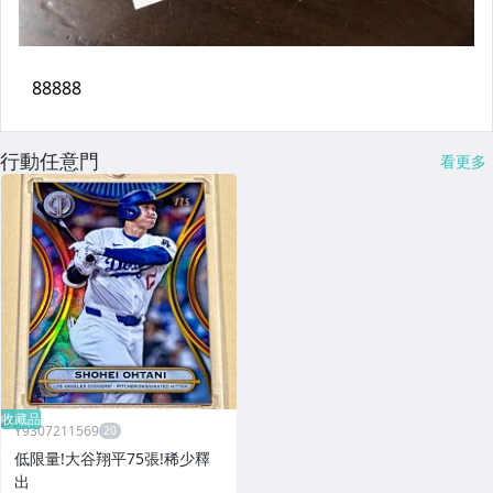
行動任意門
看更多
收藏品
Y9307211569
低限量!大谷翔平75張!稀少釋
出