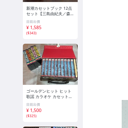
新潮カセットブック 12点
セット【三島由紀夫／森外
／太宰治／芥川龍之介／谷
目前出價
崎潤一郎／宮沢賢治／他】
¥ 1,585
新潮社
(
$343
)
ゴールデンヒット ヒット
歌謡 カラオケ カセットテ
ープ まとめ昭和レトロ 邦
目前出價
楽 童謡 演歌 17点
¥ 1,500
(
$325
)