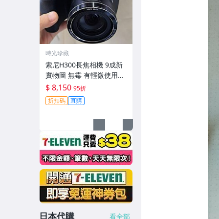
時光珍藏
索尼H300長焦相機 9成新
實物圖 無霉 有輕微使用痕
跡 機身鏡頭原裝 無拆修無
$ 8,150
95折
翻新-3430
折扣碼
直購
日本代購
看全部