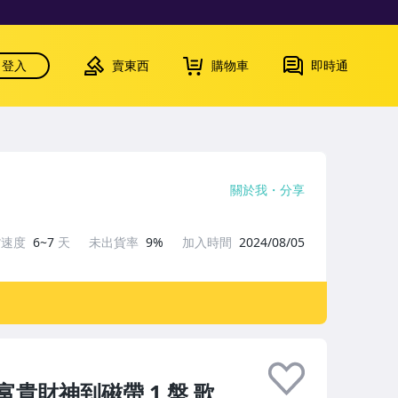
登入
賣東西
購物車
即時通
關於我
分享
貨速度
6~7
天
未出貨率
9%
加入時間
2024/08/05
貴財神到磁帶 1 盤 歌