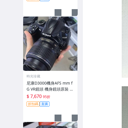
時光珍藏
尼康D3000機身AFS mm f
G VR鏡頭 機身鏡頭原裝 無
拆修無翻新 有輕微使用痕
$ 7,670
95折
跡 鏡頭-3430
折扣碼
直購