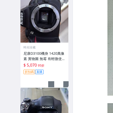
時光珍藏
尼康D3100機身 1420萬像
素 實物圖 無霉 有輕微使用
痕跡 機身原裝 無拆修無翻
$ 5,070
95折
新 臨-343
折扣碼
直購