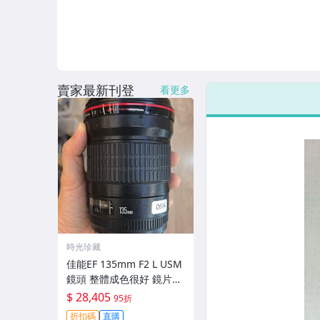
賣家最新刊登
看更多
時光珍藏
佳能EF 135mm F2 L USM
鏡頭 整體成色很好 鏡片完
美無劃痕 功能一切正常 無
$ 28,405
95折
拆修無-3430
折扣碼
直購