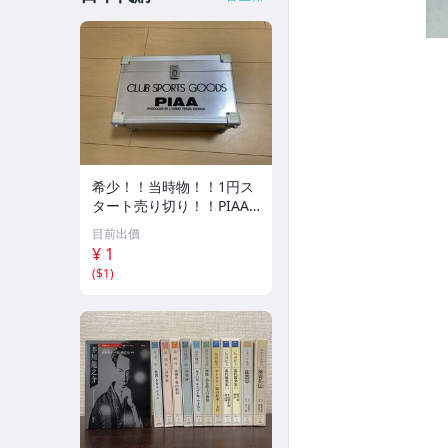
希少！！当時物！！1円ス
タート売り切り！！PIAA
CLUB SPORTS GOODS ア
目前出價
ルミケース 収納
¥ 1
(
$1
)