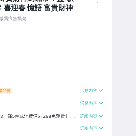
1
 喜迎春 憶語 富貴財神
輕微舊痕無損傷
享95折
38、滿5件或消費滿$1298免運費】、7-
、萊爾富取貨付款【單件運費$60、滿5件
/貨運【單件運費$120、滿5件或消費滿