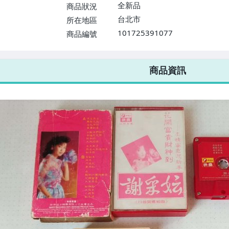
$1598免運費】
全新品
商品狀況
台北市
所在地區
101725391077
商品編號
7-ELEVEN 運費只要
38
元
不限金額、筆數，筆筆優惠無限次！
商品資訊