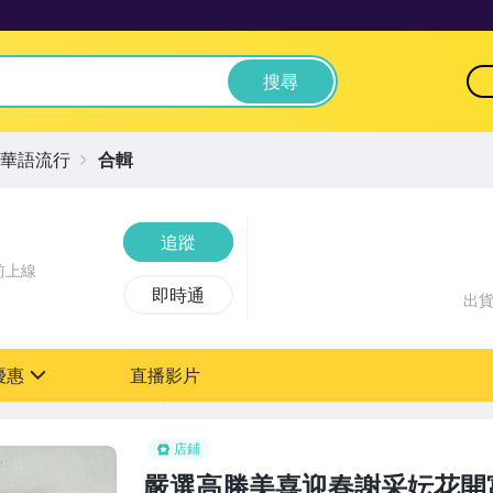
搜尋
華語流行
合輯
追蹤
前上線
即時通
出
優惠
直播影片
sign
店鋪
嚴選高勝美喜迎春謝采妘花開富