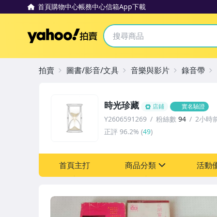
首頁
購物中心
帳務中心
信箱
App下載
Yahoo拍賣
拍賣
圖書/影音/文具
音樂與影片
錄音帶
時光珍藏
店鋪
實名驗證
Y2606591269
粉絲數
94
2小時
正評
96.2%
(
49
)
首頁主打
商品分類
活動
sign
其它
[全店] 粉絲專享
[全店] 週年慶