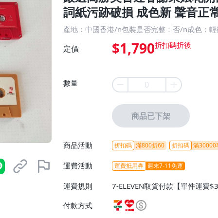
詞紙污跡破損 成色新 聲音正常
產地：中國香港/n包裝是否完整：否/n成色：
$1,790
定價
數量
商品已下架
商品活動
折扣碼
滿800折60
折扣碼
滿30000
運費活動
運費抵用券
週末7-11免運
運費規則
7-ELEVEN取貨付款【單件運費$
ELEVEN取貨不付款【免運費】
付款方式
或消費滿$1298免運費】、宅配