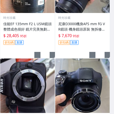
時光珍藏
時光珍藏
佳能EF 135mm F2 L USM鏡頭
尼康D3000機身AFS mm fG V
整體成色很好 鏡片完美無劃痕
R鏡頭 機身鏡頭原裝 無拆修無
功能一切正常 無拆修無-3430
翻新 有輕微使用痕跡 鏡頭-34
$ 28,405
$ 7,670
95折
95折
30
折扣碼
直購
折扣碼
直購