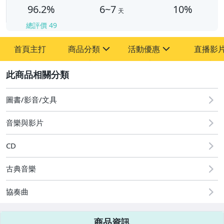
96.2%
6~7
10%
天
總評價
49
首頁主打
商品分類
活動優惠
直播影
sign
sign
2
其它
[全店] 粉絲專享
[全店] 週年慶
圖書/影音/文具
音樂與影片
CD
古典音樂
協奏曲
商品資訊