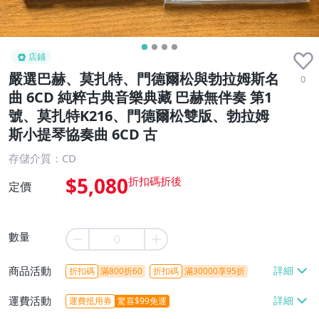
店鋪
嚴選巴赫、莫扎特、門德爾松與勃拉姆斯名
0
曲 6CD 純粹古典音樂典藏 巴赫無伴奏 第1
號、莫扎特K216、門德爾松雙版、勃拉姆
斯小提琴協奏曲 6CD 古
存儲介質：CD
$5,080
定價
數量
商品活動
折扣碼
滿800折60
折扣碼
滿30000享95折
運費活動
運費抵用券
驚喜$99免運