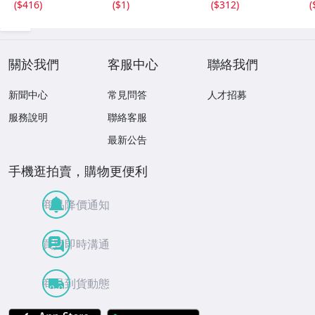
(
$416
)
(
$1
)
(
$312
)
(
レ・アッカルド
タシュナー DG A
パッティ クラシ
パガニーニ ヴァ
rchive 133
ック 協奏曲
イオリン クラシ
ック
關於我們
客服中心
聯絡我們
新聞中心
常見問答
人才招募
服務說明
聯絡客服
最新公告
手機逛拍賣，購物更便利
商品降價通知
買賣即時溝通
商品到貨動態