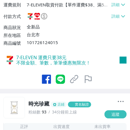
運費規則
7-ELEVEN取貨付款【單件運費$38、滿5件
或消費滿$1298免運費】、7-ELEVEN取貨
付款方式
不付款【免運費】、萊爾富取貨付款【單件
運費$60、滿5件或消費滿$1298免運
全新品
商品狀況
費】、宅配/貨運【單件運費$120、滿5件
台北市
所在地區
或消費滿$1598免運費】
101726124015
商品編號
7-ELEVEN 運費只要
38
元
不限金額、筆數，筆筆優惠無限次！
時光珍藏
店鋪
實名驗證
粉絲數
93
34分鐘前上線
追蹤
6
正評
出貨速度
未出貨率