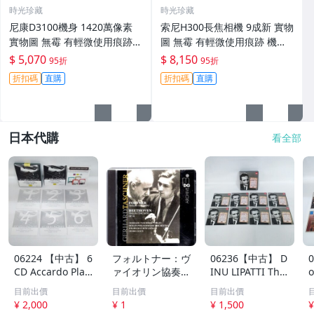
時光珍藏
時光珍藏
尼康D3100機身 1420萬像素
索尼H300長焦相機 9成新 實物
實物圖 無霉 有輕微使用痕跡
圖 無霉 有輕微使用痕跡 機身
機身原裝 無拆修無翻新 臨-34
鏡頭原裝 無拆修無翻新-3430
$ 5,070
$ 8,150
95折
95折
3
折扣碼
直購
折扣碼
直購
日本代購
看全部
06224 【中古】 6
フォルトナー：ヴ
06236【中古】 D
CD Accardo Play
ァイオリン協奏曲
INU LIPATTI The
o
s Paganini Com
ベートーヴェン：
Master Pianist C
m
目前出價
目前出價
目前出價
plete Recording
ヴァイオリン協奏
D 7枚組 動作確認
¥ 2,000
¥ 1
¥ 1,500
¥
s サルヴァトー
曲 ゲルハルト・
済み ディヌ・リ