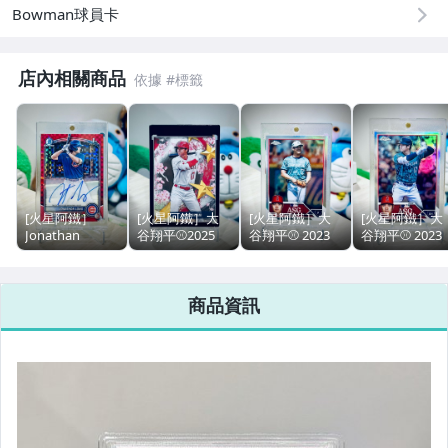
Bowman球員卡
店內相關商品
[火星阿鐵］
[火星阿鐵］大
[火星阿鐵］大
[火星阿鐵］大
Jonathan
谷翔平⚾️2025
谷翔平⚾️ 2023
谷翔平⚾️ 2023
Long（龍哥）⚾️
MLB東京賽特
Topps Chrome
Topps Chrome
2025 Bowman
卡，值得珍藏🔥
明星賽球衣（投
明星賽球衣（
Chrome 1st 新
（送磁鐵殼）
手版），火熱🔥
擊版），火熱
商品資訊
人簽名卡，紅格
增值中 （送磁鐵
增值中 （送磁
子亮，限量5張
殼）
殼）
（送磁鐵殼）
（簽跡少見沒分
叉）