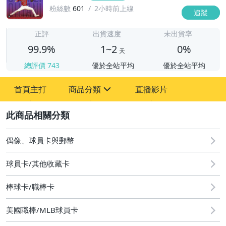
粉絲數
601
2小時前上線
追蹤
1
正評
出貨速度
未出貨率
99.9%
1~2
0%
天
總評價
743
優於全站平均
優於全站平均
首頁主打
商品分類
直播影片
sign
2
偶像、球員卡與郵幣
偶像、球員卡與郵幣
球員卡/其他收藏卡
棒球卡/職棒卡
美國職棒/MLB球員卡