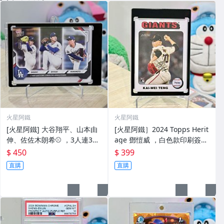
火星阿鐵
火星阿鐵
[火星阿鐵] 大谷翔平、山本由
[火星阿鐵］2024 Topps Herit
伸、佐佐木朗希⚾️ ，3人連3場
age 鄧愷威 ，白色款印刷簽，
先發，值得收藏🔥(送磁鐵殼)
新人RC卡（送磁鐵殼)⚾️
$ 450
$ 399
直購
直購