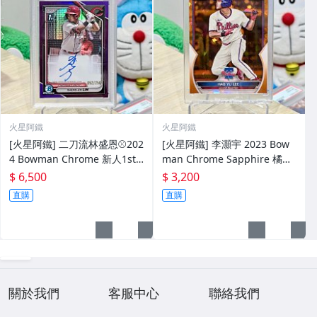
火星阿鐵
火星阿鐵
[火星阿鐵] 二刀流林盛恩⚾️202
[火星阿鐵] 李灝宇 2023 Bow
4 Bowman Chrome 新人1st
man Chrome Sapphire 橘
簽名卡，紫亮，限量250張（5
亮，限量50張（49/50），1st
$ 6,500
$ 3,200
2/250），值得珍藏🔥（PSA1
新人卡，送磁鐵殼⚾️
直購
直購
0）
關於我們
客服中心
聯絡我們