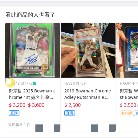
看此商品的人也看了
Y7349437772
FEVER PITCH
HAO的小
價
鄭宗哲 2025 Bowman c
2019 Bowman Chrome
鄭宗哲 W
hrome 1st 簽名卡 剩兩
Adley Rutschman RC
st Bowam
張 限/99 （下單詢問庫
新人卡 銀亮 PSA10
ctors /
$ 3,200
~
$ 3,600
$ 2,500
$ 3,500
存）
直購
直購
折扣碼
近期銷量 1 件