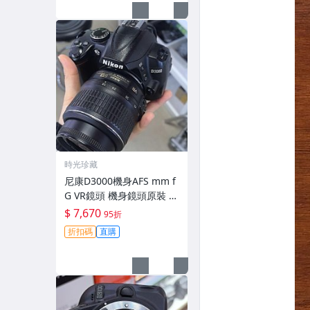
時光珍藏
尼康D3000機身AFS mm f
G VR鏡頭 機身鏡頭原裝 無
拆修無翻新 有輕微使用痕
$ 7,670
95折
跡 鏡頭-3430
折扣碼
直購