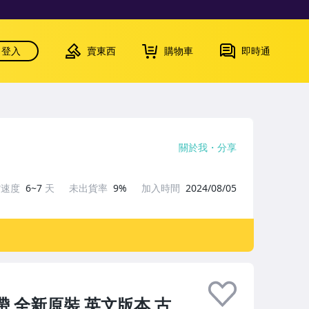
登入
賣東西
購物車
即時通
關於我
分享
貨速度
6~7
天
未出貨率
9%
加入時間
2024/08/05
ic 磁帶 全新原裝 英文版本 古