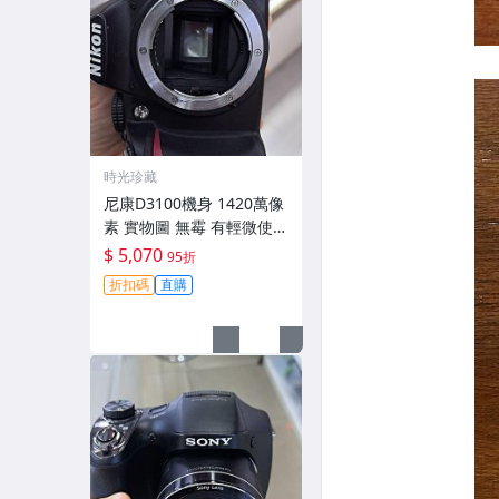
時光珍藏
尼康D3100機身 1420萬像
素 實物圖 無霉 有輕微使用
痕跡 機身原裝 無拆修無翻
$ 5,070
95折
新 臨-343
折扣碼
直購