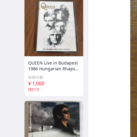
QUEEN Live in Budapest
1986 Hungarian Rhapso
dy DVD
目前出價
¥ 1,000
(
$217
)