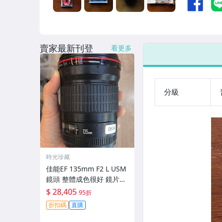
賣家最新刊登
看更多
分級
時光珍藏
佳能EF 135mm F2 L USM
鏡頭 整體成色很好 鏡片完
美無劃痕 功能一切正常 無
$ 28,405
95折
拆修無-3430
折扣碼
直購