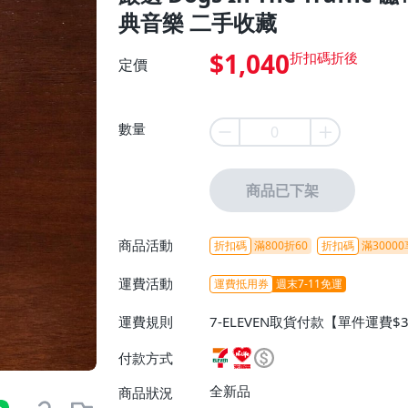
典音樂 二手收藏
$1,040
定價
數量
商品已下架
商品活動
折扣碼
滿800折60
折扣碼
滿30000
運費活動
運費抵用券
週末7-11免運
運費規則
7-ELEVEN取貨付款【單件運費$
ELEVEN取貨不付款【免運費】
付款方式
或消費滿$1298免運費】、宅配
$1598免運費】
全新品
商品狀況