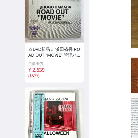
☆DVD新品☆ 浜田省吾 RO
AD OUT “MOVIE” 管理ハ2
300
目前出價
¥ 2,639
(
$573
)