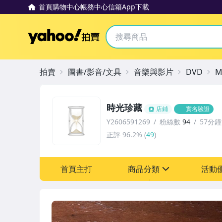
首頁
購物中心
帳務中心
信箱
App下載
Yahoo拍賣
拍賣
圖書/影音/文具
音樂與影片
DVD
M
時光珍藏
店鋪
實名驗證
Y2606591269
粉絲數
94
57分
正評
96.2%
(
49
)
首頁主打
商品分類
活動
sign
其它
[全店] 粉絲專享
[全店] 週年慶