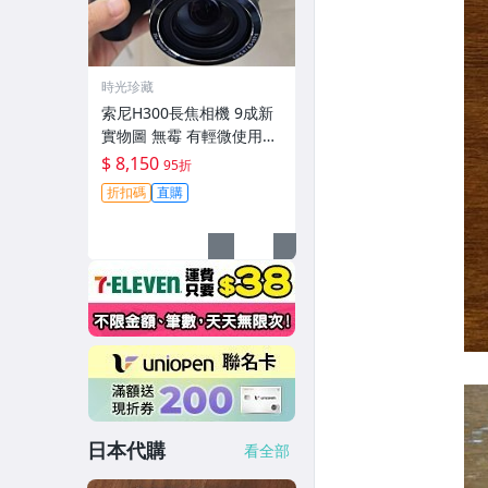
時光珍藏
索尼H300長焦相機 9成新
實物圖 無霉 有輕微使用痕
跡 機身鏡頭原裝 無拆修無
$ 8,150
95折
翻新-3430
折扣碼
直購
日本代購
看全部