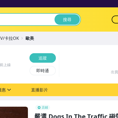
搜尋
V/卡拉OK
歐美
追蹤
鐘前上線
即時通
出
優惠
直播影片
sign
店鋪
嚴選 Dogs In The Traff