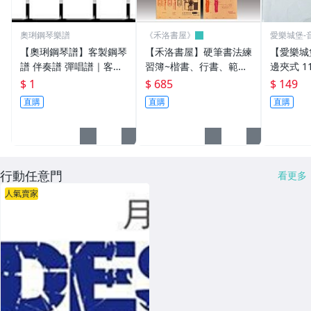
奧琍鋼琴樂譜
《禾洛書屋》
愛樂城堡-
具
【奧琍鋼琴譜】客製鋼琴
【禾洛書屋】硬筆書法練
【愛樂城堡
譜 伴奏譜 彈唱譜｜客製
習簿~楷書、行書、範
邊夾式 
／扒譜／聽音
本、指導手冊、板書 全
夾/ 不反
$ 1
$ 685
$ 149
套15本 (麋研齋出版)鋼筆
不反光.可
直購
直購
直購
字 練習字帖
樂團.團
行動任意門
看更多
人氣賣家