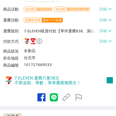
商品活動
折扣碼
滿800折60
折扣碼
滿30000享95折
運費活動
運費抵用券
週末7-11免運
運費規則
7-ELEVEN取貨付款【單件運費$38、滿5件
或消費滿$1299免運費】、7-ELEVEN取貨
付款方式
不付款【免運費】、萊爾富取貨付款【單件
運費$60、滿5件或消費滿$1299免運
全新品
商品狀況
費】、宅配/貨運【單件運費$120、滿5件
台北市
所在地區
或消費滿$1599免運費】
101727669533
商品編號
7-ELEVEN 運費只要
38
元
不限金額、筆數，筆筆優惠無限次！