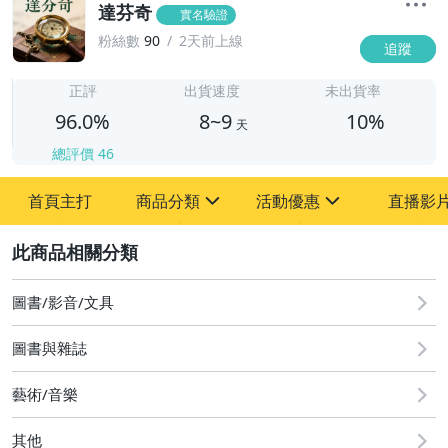
達芬奇
實名驗證
粉絲數
90
2天前上線
追蹤
8
正評
出貨速度
未出貨率
96.0%
8~9
10%
天
總評價
46
首頁主打
商品分類
活動優惠
直播影
sign
sign
2
圖書/影音/文具
[全店] 粉絲專享
古董、藝術與礦石
[全店] 週年慶
圖書/影音/文具
玩具、模型與公仔
圖書與雜誌
居家、家具與園藝
藝術/音樂
手錶與飾品配件
其他