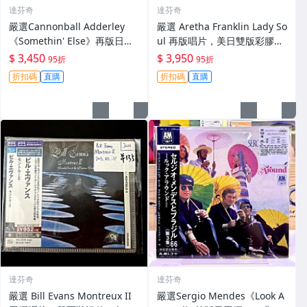
達芬奇
達芬奇
嚴選Cannonball Adderley
嚴選 Aretha Franklin Lady So
《Somethin' Else》再版日版
ul 再版唱片，美日雙版彩膠黑
黑膠LP爵士硬波普音樂推薦收
膠 LP，Funk & Soul音樂風采
$ 3,450
$ 3,950
95折
95折
藏 爵士 Hard Bop 黑膠 LP
★ 樂評 唱片 點唱
折扣碼
直購
折扣碼
直購
達芬奇
達芬奇
嚴選 Bill Evans Montreux II
嚴選Sergio Mendes《Look A