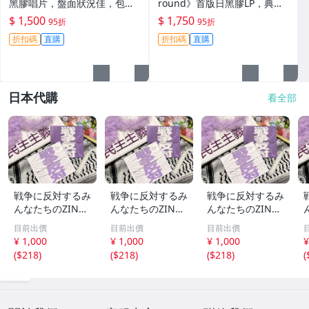
黑膠唱片，盤面狀況佳，包裝
round》首版日黑膠LP，典藏
精良。飛機盒運送，保證安全
拉丁爵士Bossanova風 Latin J
$ 1,500
$ 1,750
95折
95折
達陣。CD狀態良好，適合收
azz Bossanova 黑膠
折扣碼
直購
折扣碼
直購
藏。 Montreux
日本代購
看全部
戦争に反対するみ
戦争に反対するみ
戦争に反対するみ
んなたちのZINE
んなたちのZINE
んなたちのZINE
vol.2 おまけな
vol.2 おまけな
vol.2 おまけな
目前出價
目前出價
目前出價
し5
し4
し3
¥ 1,000
¥ 1,000
¥ 1,000
¥
(
$218
)
(
$218
)
(
$218
)
(