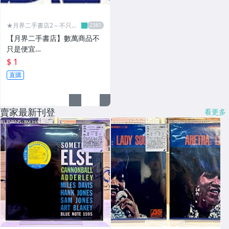
★月界二手書店2～不只是
便宜...★
【月界二手書店】數萬商品不
只是便宜…
$ 1
直購
賣家最新刊登
看更多