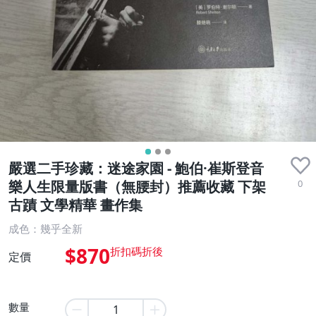
嚴選二手珍藏：迷途家園 - 鮑伯·崔斯登音
0
樂人生限量版書（無腰封）推薦收藏 下架
古蹟 文學精華 畫作集
成色：幾乎全新
$870
定價
數量