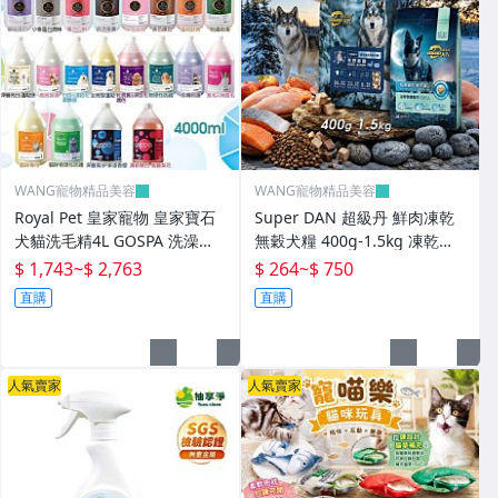
WANG寵物精品美容
WANG寵物精品美容
Royal Pet 皇家寵物 皇家寶石
Super DAN 超級丹 鮮肉凍乾
犬貓洗毛精4L GOSPA 洗澡趣
無穀犬糧 400g-1.5kg 凍乾飼
貓洗毛精 犬洗毛精 寵物洗毛精
料 鮮肉糧 狗乾糧 狗主食 狗飼
$ 1,743
~
$ 2,763
$ 264
~
$ 750
『WANG』
料『WANG』
直購
直購
人氣賣家
人氣賣家