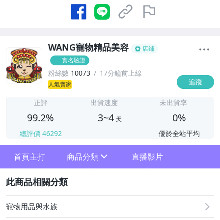
WANG寵物精品美容
店鋪
實名驗證
粉絲數
10073
17分鐘前上線
追蹤
3
人氣賣家
正評
出貨速度
未出貨率
99.2%
3~4
0%
天
總評價
46292
優於全站平均
首頁主打
商品分類
直播影片
sign
2
寵物用品與水族