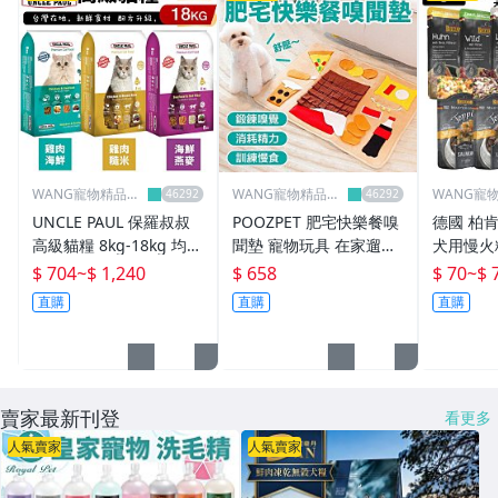
WANG寵物精品美
WANG寵物精品美
WANG寵
容
容
容
UNCLE PAUL 保羅叔叔
POOZPET 肥宅快樂餐嗅
德國 柏肯
高級貓糧 8kg-18kg 均衡
聞墊 寵物玩具 在家遛狗
犬用慢火
維他命與礦物質 化毛配
慢食玩具 益智玩具 覓食
肉包 慢
$ 704
~
$ 1,240
$ 658
$ 70
~
$ 
方 貓糧『WANG』
玩具 狗玩具『WANG』
主食餐包
直購
直購
直購
G』
賣家最新刊登
看更多
人氣賣家
人氣賣家