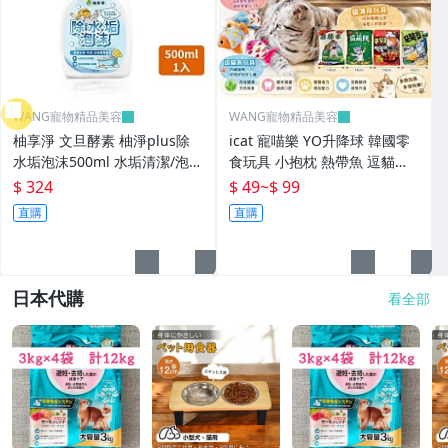
WANG寵物精品美容
WANG寵物精品美容
柚享淨 文旦酵素 柚淨plus除
icat 寵喵樂 YO升降球 韓國零
水垢泡沫500ml 水垢清潔/泡沫
食玩具 小抱枕 熱帶魚 逗貓玩
包覆/亮潔不費力/浴室除垢/玻
具 貓薄荷 貓草玩具 貓玩具
$ 324
$ 49
~
$ 99
璃清潔『WANG』
『WANG』
直購
直購
日本代購
看全部