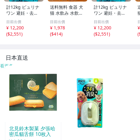
計12kg ピュリナ
送料無料 食器 犬
計12kg ピュリナ
ワン 避妊・去勢
猫 水飲み 水飲み
ワン 避妊・去勢
した猫の体重ケア
器 猫給水器 フー
した猫の体重ケア
目前出價
目前出價
目前出價
サーモン&ツナ
ドボウル 犬用食
サーモン&ツナ
¥ 12,200
¥ 1,978
¥ 12,200
¥
器 犬食器 ペット
(
$2,551
)
(
$414
)
(
$2,551
)
(
犬用品食器 犬餌
台 フードボール
ペット用品 pt097
日本直送
看更多
北見鈴木製菓 夕張哈
密瓜貓舌餅 10枚入