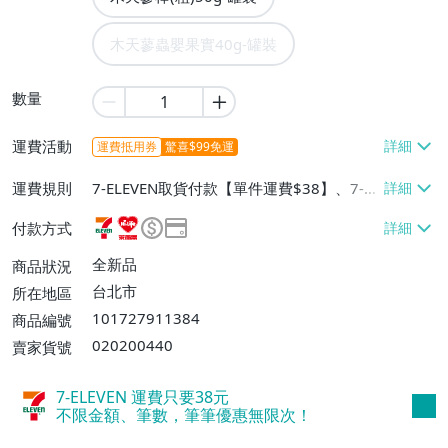
木天蓼蟲嬰果實40g-罐裝
數量
運費活動
運費抵用券
驚喜$99免運
運費規則
7-ELEVEN取貨付款【單件運費$38】、7-EL
EVEN取貨不付款【單件運費$38】、萊爾富
付款方式
取貨付款【單件運費$60、消費滿$999免運
費】、宅配/貨運【單件運費$120、消費滿
全新品
商品狀況
$1799免運費】、低溫配送【單件運費$20
台北市
所在地區
0、消費滿$2000免運費】、面交/自取/不
101727911384
商品編號
寄送【免運費】、離島配送【單件運費$25
020200440
賣家貨號
0】
7-ELEVEN 運費只要
38
元
不限金額、筆數，筆筆優惠無限次！