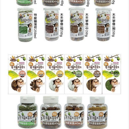
貓｜貓砂/砂盆
貓｜抓板/跳台
狗｜罐頭/餐盒
狗｜潔牙骨/零食
狗｜尿布墊/便盆
營養品/保健
清潔/美容/保養
睡窩/睡床/涼墊
籠子/提籃/推車
🐹小動物專區🐹
其它