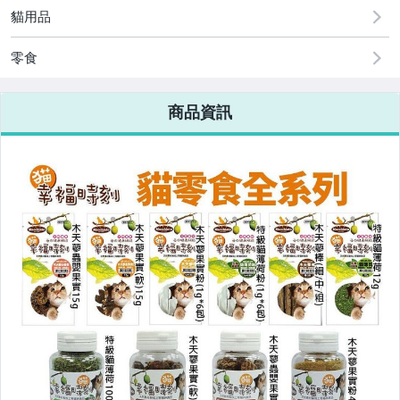
💥雙11限時搶購💥
貓用品
💥限時6折起特賣💥
零食
其他♥犬糧
商品資訊
狗仔♥玩具
貓仔♥罐頭/餐包
貓仔♥玩具
🐱貓狗🐶｜分裝區
🥇寵物智能APP推薦
✨低磷罐✨腎貓罐、泌尿道貓罐、糖尿病貓罐
貓｜飼料
貓｜肉泥/零食