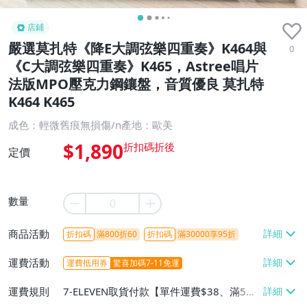
店鋪
嚴選莫扎特《降E大調弦樂四重奏》K464與
0
《C大調弦樂四重奏》K465，Astree唱片
法版MPO壓克力鋼鑲盤，音質優良 莫扎特
K464 K465
成色：輕微舊痕無損傷/n產地：歐美
$1,890
定價
數量
商品活動
折扣碼
滿800折60
折扣碼
滿30000享95折
運費活動
運費抵用券
驚喜加碼7-11免運
運費規則
7-ELEVEN取貨付款【單件運費$38、滿5件