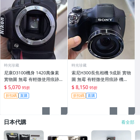
時光珍藏
時光珍藏
尼康D3100機身 1420萬像素
索尼H300長焦相機 9成新 實物
實物圖 無霉 有輕微使用痕跡
圖 無霉 有輕微使用痕跡 機身
機身原裝 無拆修無翻新 臨-34
鏡頭原裝 無拆修無翻新-3430
$ 5,070
$ 8,150
95折
95折
3
折扣碼
直購
折扣碼
直購
日本代購
看全部