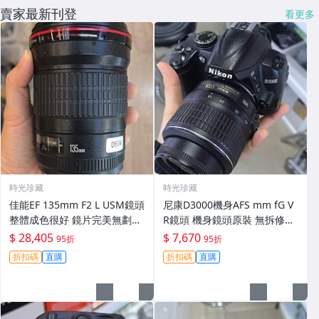
賣家最新刊登
看更多
時光珍藏
時光珍藏
佳能EF 135mm F2 L USM鏡頭
尼康D3000機身AFS mm fG V
整體成色很好 鏡片完美無劃痕
R鏡頭 機身鏡頭原裝 無拆修無
功能一切正常 無拆修無-3430
翻新 有輕微使用痕跡 鏡頭-34
$ 28,405
$ 7,670
95折
95折
30
折扣碼
直購
折扣碼
直購