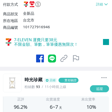
或消費滿$1298免運費】、7-ELEVEN取貨
付款方式
不付款【免運費】、萊爾富取貨付款【單件
運費$60、滿5件或消費滿$1298免運
全新品
商品狀況
費】、宅配/貨運【單件運費$120、滿5件
台北市
所在地區
或消費滿$1598免運費】
101727916946
商品編號
7-ELEVEN 運費只要
38
元
不限金額、筆數，筆筆優惠無限次！
時光珍藏
店鋪
實名驗證
粉絲數
93
11小時前上線
追蹤
6
正評
出貨速度
未出貨率
96.2%
6~7
10%
天