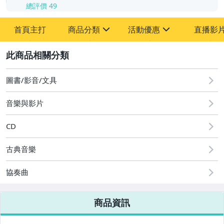
總評價
49
首頁主打
商品分類
活動優惠
直播影
sign
sign
2
其它
[全店] 粉絲專享
[全店] 週年慶
圖書/影音/文具
音樂與影片
CD
古典音樂
協奏曲
商品資訊