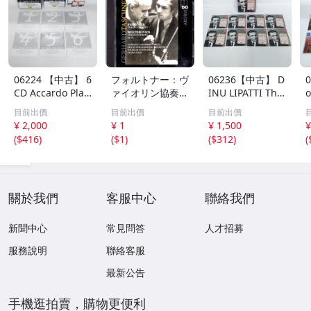
06224 【中古】 6
フォルトナー：ヴ
06236【中古】 D
CD Accardo Play
ァイオリン協奏曲
INU LIPATTI The
o
s Paganini Com
ベートーヴェン：
Master Pianist C
m
目前出價
目前出價
目前出價
plete Recording
ヴァイオリン協奏
D 7枚組 動作確認
¥ 2,000
¥ 1
¥ 1,500
¥
s サルヴァトー
曲 ゲルハルト・
済み ディヌ・リ
(
$416
)
(
$1
)
(
$312
)
(
レ・アッカルド
タシュナー DG A
パッティ クラシ
パガニーニ ヴァ
rchive 133
ック 協奏曲
イオリン クラシ
ック
關於我們
客服中心
聯絡我們
新聞中心
常見問答
人才招募
服務說明
聯絡客服
最新公告
手機逛拍賣，購物更便利