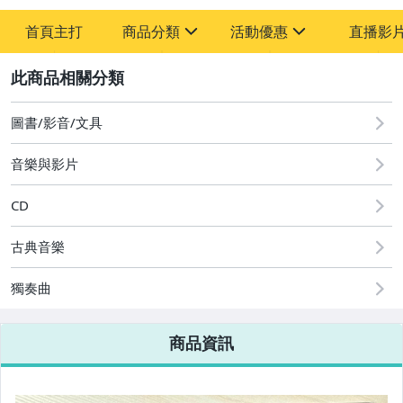
首頁主打
商品分類
活動優惠
直播影
sign
sign
2
其它
[全店] 粉絲專享
[全店] 週年慶
圖書/影音/文具
音樂與影片
CD
古典音樂
獨奏曲
商品資訊