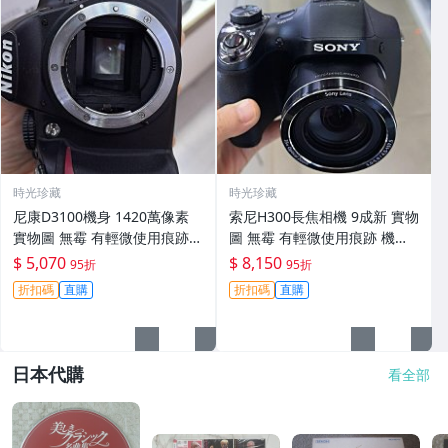
時光珍藏
時光珍藏
尼康D3100機身 1420萬像素
索尼H300長焦相機 9成新 實物
實物圖 無霉 有輕微使用痕跡
圖 無霉 有輕微使用痕跡 機身
機身原裝 無拆修無翻新 臨-34
鏡頭原裝 無拆修無翻新-3430
$ 5,070
$ 8,150
95折
95折
3
折扣碼
直購
折扣碼
直購
日本代購
看全部