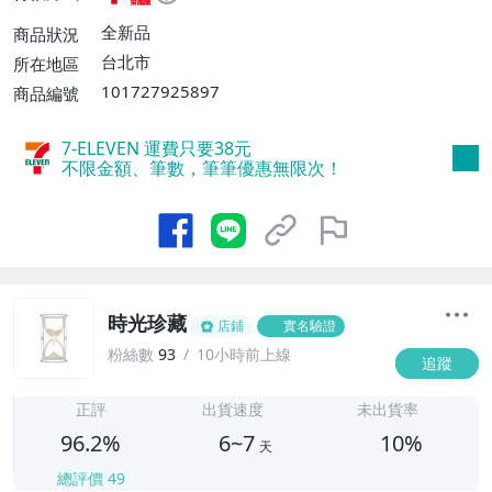
不付款【免運費】、萊爾富取貨付款【單件
運費$60、滿5件或消費滿$1298免運
全新品
商品狀況
費】、宅配/貨運【單件運費$120、滿5件
台北市
所在地區
或消費滿$1598免運費】
101727925897
商品編號
7-ELEVEN 運費只要
38
元
不限金額、筆數，筆筆優惠無限次！
時光珍藏
店鋪
實名驗證
粉絲數
93
10小時前上線
追蹤
6
正評
出貨速度
未出貨率
96.2%
6~7
10%
天
總評價
49