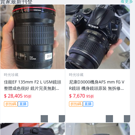
賣家最新刊登
看更多
時光珍藏
時光珍藏
佳能EF 135mm F2 L USM鏡頭
尼康D3000機身AFS mm fG V
整體成色很好 鏡片完美無劃痕
R鏡頭 機身鏡頭原裝 無拆修無
功能一切正常 無拆修無-3430
翻新 有輕微使用痕跡 鏡頭-34
$ 28,405
$ 7,670
95折
95折
30
折扣碼
直購
折扣碼
直購