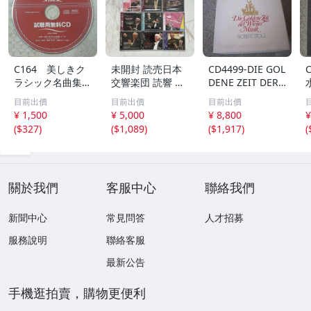
C164 美しきク
未開封 読売日本
CD4499-DIE GOL
ラシック名曲集
交響楽団 読響 ク
DENE ZEIT DER
試聴用無料CD
ラシックCD 9枚
WIENER MUSIK
目前出價
目前出價
目前出價
非売品 CD ジ
セット ライブ録
ウインナ・ワル
¥ 1,500
¥ 5,000
¥ 8,800
¥
ャケット無し
音
ツ大全集 BOX
(
$327
)
(
$1,089
)
(
$1,917
)
(
１２枚組
關於我們
客服中心
聯絡我們
新聞中心
常見問答
人才招募
服務說明
聯絡客服
最新公告
手機逛拍賣，購物更便利