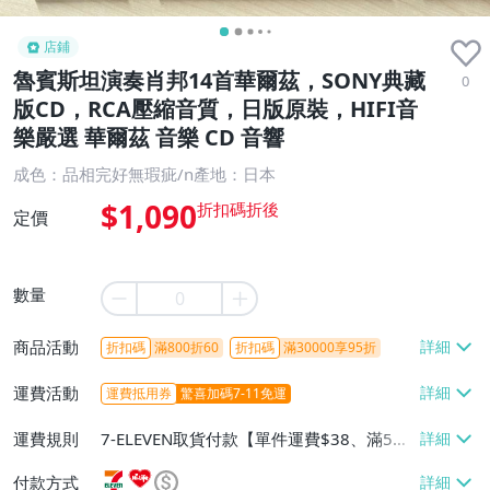
店鋪
魯賓斯坦演奏肖邦14首華爾茲，SONY典藏
0
版CD，RCA壓縮音質，日版原裝，HIFI音
樂嚴選 華爾茲 音樂 CD 音響
成色：品相完好無瑕疵/n產地：日本
$1,090
定價
數量
商品活動
折扣碼
滿800折60
折扣碼
滿30000享95折
運費活動
運費抵用券
驚喜加碼7-11免運
運費規則
7-ELEVEN取貨付款【單件運費$38、滿5件
或消費滿$1298免運費】、7-ELEVEN取貨
付款方式