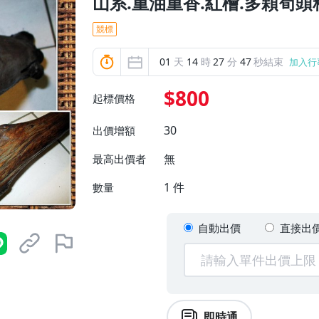
山系.重油重香.紅檜.多顆筍
競標
01
天
14
時
27
分
45
秒結束
加入行
$800
起標價格
30
出價增額
無
最高出價者
1
件
數量
自動出價
直接出
即時通