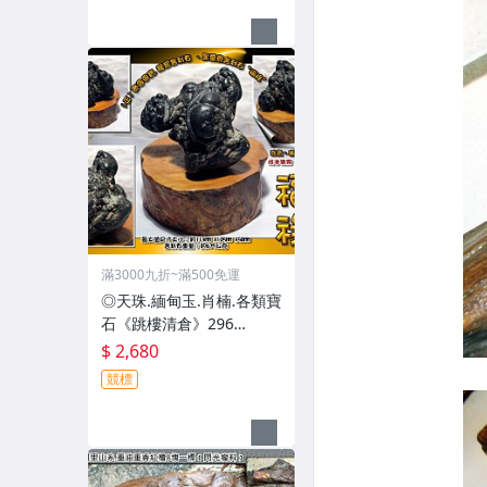
滿3000九折~滿500免運
◎天珠.緬甸玉.肖楠.各類寶
石《跳樓清倉》296
【﹝正﹞泰國國寶.龍宮舍
$ 2,680
利石 ﹝黑靈骨舍利石〝福
競標
祿〞﹞】