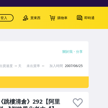
登入
賣東西
購物車
即時通
關於我
分享
出貨速度
--
天
未出貨率
--
加入時間
2007/06/25
《跳樓清倉》292【阿里