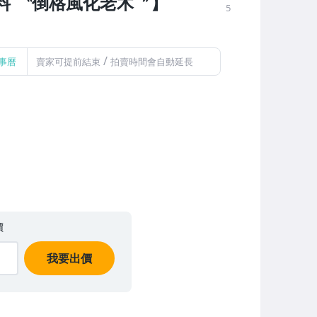
頭料 〝倒格風化老木〞】
5
/
事曆
賣家可提前結束
拍賣時間會自動延長
價
我要出價