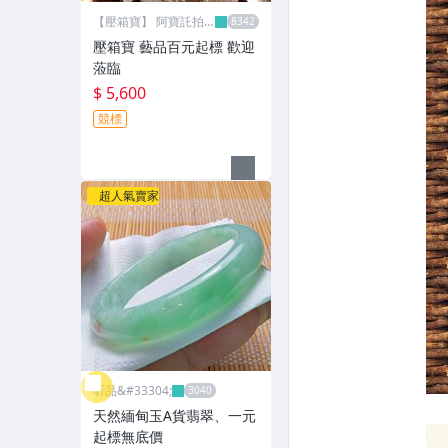
【壓箱寶】 阿寶託拍
網
壓箱寶 藝品百元起標 歡迎
蒞臨
$ 5,600
競標
超人氣賣家
昕品&#33304;
天然緬甸玉A貨翡翠、一元
起標無底價