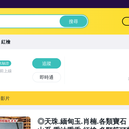
搜尋
紅檜
追蹤
名驗證
時前上線
即時通
播影片
◎天珠.緬甸玉.肖楠.各類寶石