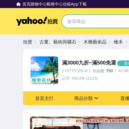
首頁
購物中心
帳務中心
信箱
App下載
Yahoo拍賣
拍賣
古董、藝術與礦石
木雕藝術品
檜木
滿3000九折~滿500免運
實
Y7977516918
粉絲數
750
4小
正評
100.0%
(
2225
)
首頁主打
商品分類
直
sign
圖書/影音/文具
古董、藝術與礦石