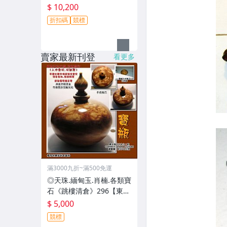
$ 10,200
折扣碼
競標
賣家最新刊登
看更多
滿3000九折~滿500免運
◎天珠.緬甸玉.肖楠.各類寶
石《跳樓清倉》296【東南
亞柚木瘤.招財寶瓶﹝入水
$ 5,000
急沉.沉到底﹞】
競標