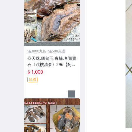
滿3000九折~滿500免運
◎天珠.緬甸玉.肖楠.各類寶
石《跳樓清倉》296【阿里
山系.重油重香紅檜8塊一標
$ 1,000
﹝閃光瘤料﹞】
競標