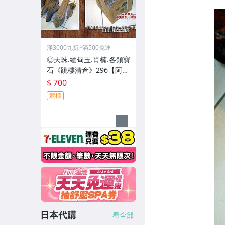
滿3000九折~滿500免運
◎天珠.緬甸玉.肖楠.各類寶
石《跳樓清倉》296【阿里
山系.重油重香紅檜7塊一標
$ 700
﹝閃光料﹞】
競標
日本代購
看全部