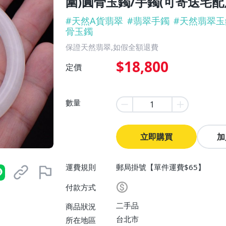
圍)圓骨玉鐲/手鐲(可寄送宅配
#
天然A貨翡翠
#
翡翠手鐲
#
天然翡翠玉
骨玉鐲
保證天然翡翠,如假全額退費
$18,800
定價
數量
立即購買
加
運費規則
郵局掛號【單件運費$65】
付款方式
二手品
商品狀況
台北市
所在地區