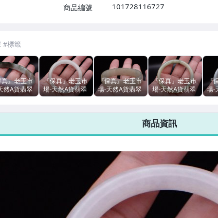
101728116727
商品編號
保真』老玉市
『保真』老玉市
『保真』老玉市
『保真』老玉市
『
天然A貨翡翠
場-天然A貨翡翠
場-天然A貨翡翠
場-天然A貨翡翠
場-
帶彩紫羅蘭
白冰糯種翠玉
冰糯種(16圍)玉
飄綠花貴妃玉
(18
8圍)玉鐲/手鐲
(17.5圍)玉鐲/手
鐲/手鐲(可寄送
鐲/手鐲(16.75
手
可寄送宅配店
鐲(可寄送宅配
宅配店到店自
圍)(可寄送宅配
配
商品資訊
自取)
店到店自取)
取)
店到店自取)