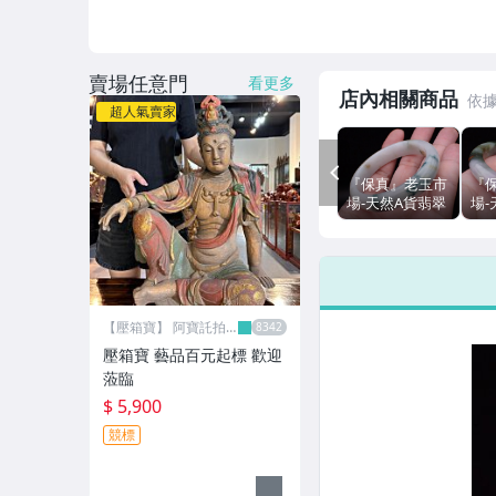
賣場任意門
看更多
店內相關商品
超人氣賣家
PREV
『保真』老玉市
『
場-天然A貨翡翠
場-
飄綠花(18圍)玉
春
鐲/手鐲(可寄送
(1
宅配店到店自
(
取)
到店
【壓箱寶】 阿寶託拍
網
壓箱寶 藝品百元起標 歡迎
蒞臨
$ 5,900
競標