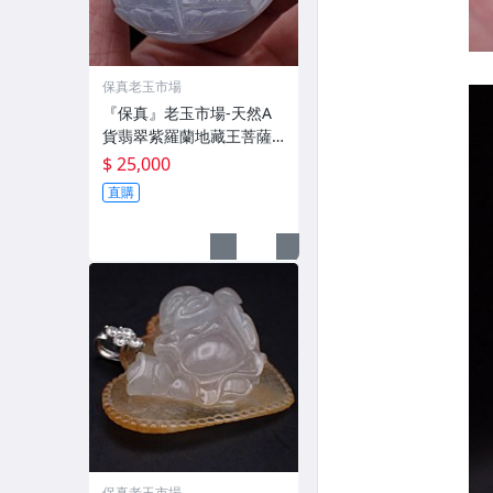
保真老玉市場
『保真』老玉市場-天然A
貨翡翠紫羅蘭地藏王菩薩
厚實墜飾
$ 25,000
直購
保真老玉市場