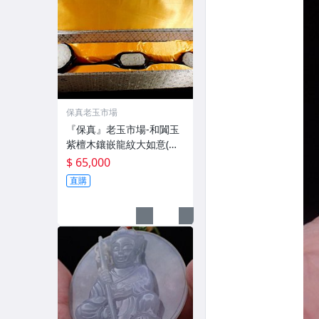
保真老玉市場
『保真』老玉市場-和闐玉
紫檀木鑲嵌龍紋大如意(附
收藏錦盒)
$ 65,000
直購