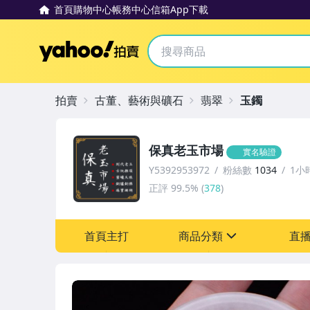
首頁
購物中心
帳務中心
信箱
App下載
Yahoo拍賣
拍賣
古董、藝術與礦石
翡翠
玉鐲
保真老玉市場
實名驗證
Y5392953972
粉絲數
1034
1小
正評
99.5%
(
378
)
首頁主打
商品分類
直
sign
古董、藝術與礦石
偶像、球員卡與郵幣