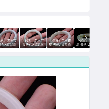
NEXT
保真』老玉市
『保真』老玉市
『保真』老玉市
『保真』老玉市
天然A貨翡翠
場-天然A貨翡翠
場-天然A貨翡翠
場-天然A貨翡翠
.25圍)玉鐲/
冰種帶蘋果綠
飄綠花貴妃玉
冰種飄紅翡18圍
鐲(可寄送宅
(18圍)玉鐲/手鐲
鐲/手鐲(17圍)
手鐲/玉鐲(附賴
店到店自取)
(可寄送宅配店
(可寄送宅配店
泰安鑑定書)
到店自取)
到店自取)