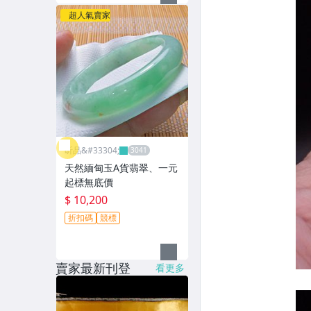
超人氣賣家
昕品&#33304;
天然緬甸玉A貨翡翠、一元
起標無底價
$ 10,200
折扣碼
競標
賣家最新刊登
看更多