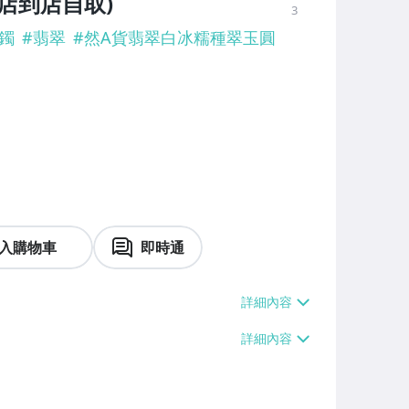
店到店自取)
3
鐲
#
翡翠
#
然A貨翡翠白冰糯種翠玉圓
入購物車
即時通