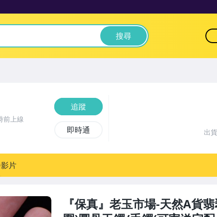
搜尋
追蹤
時前上線
即時通
出
播影片
『保真』老玉市場-天然A貨翡翠