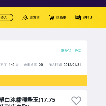
登入
賣東西
購物車
即時通
關於我
分享
貨速度
1~2
天
未出貨率
0%
加入時間
2012/01/31
白冰糯種翠玉(17.75