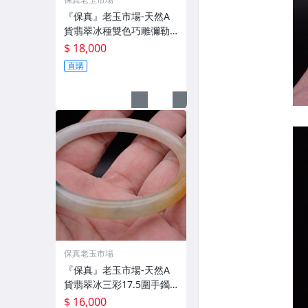
『保真』老玉市場-天然A
貨翡翠冰種雙色巧雕彌勒
佛墜飾
$ 18,000
直購
保真老玉市場
『保真』老玉市場-天然A
貨翡翠冰三彩17.5圍手鐲/
玉鐲
$ 16,000