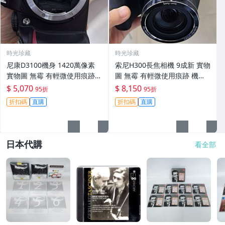
時光珍藏
時光珍藏
尼康D3100機身 1420萬像素
索尼H300長焦相機 9成新 實物
實物圖 無霉 有輕微使用痕跡
圖 無霉 有輕微使用痕跡 機身
機身原裝 無拆修無翻新 臨-34
鏡頭原裝 無拆修無翻新-3430
$ 5,070
$ 8,150
95折
95折
3
折扣碼
直購
折扣碼
直購
日本代購
看全部