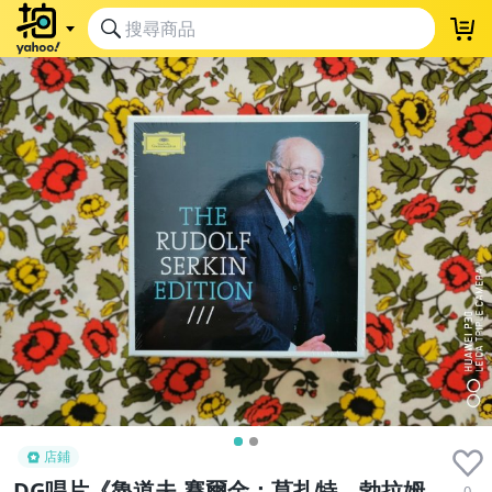
店鋪
DG唱片《魯道夫.賽爾金：莫扎特、勃拉姆
0