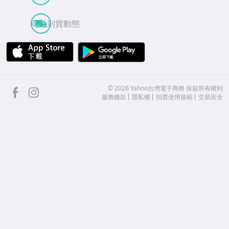
商品到貨動態
APP Store
Google Play
facebook
Instagram
©
2026
Yahoo台灣電子商務 保留所有權利
服務條款
隱私權
拍賣使用規範
交易安全