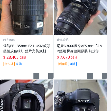
時光珍藏
時光珍藏
佳能EF 135mm F2 L USM鏡頭
尼康D3000機身AFS mm fG V
整體成色很好 鏡片完美無劃痕
R鏡頭 機身鏡頭原裝 無拆修無
功能一切正常 無拆修無-3430
翻新 有輕微使用痕跡 鏡頭-34
$ 28,405
$ 7,670
95折
95折
30
折扣碼
直購
折扣碼
直購