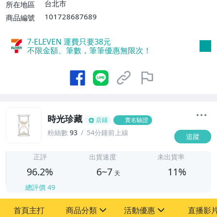
費】、宅配/貨運【單件運費$120、滿5件
台北市
所在地區
或消費滿$1598免運費】
101728687689
商品編號
7-ELEVEN 運費只要
38
元
不限金額、筆數，筆筆優惠無限次！
時光珍藏
店鋪
實名驗證
粉絲數
93
54分鐘前上線
追蹤
6
正評
出貨速度
未出貨率
96.2%
6~7
11%
天
總評價
49
首頁主打
商品分類
活動優惠
直播影
sign
sign