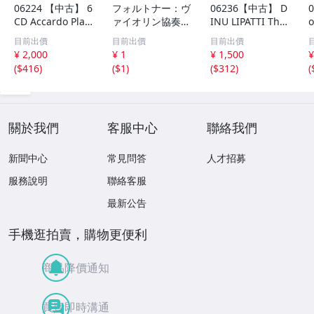
06224 【中古】 6
フォルトナー：ヴ
06236【中古】 D
CD Accardo Play
ァイオリン協奏曲
INU LIPATTI The
o
s Paganini Com
ベートーヴェン：
Master Pianist C
m
目前出價
目前出價
目前出價
plete Recording
ヴァイオリン協奏
D 7枚組 動作確認
¥ 2,000
¥ 1
¥ 1,500
¥
s サルヴァトー
曲 ゲルハルト・
済み ディヌ・リ
(
$416
)
(
$1
)
(
$312
)
(
レ・アッカルド
タシュナー DG A
パッティ クラシ
パガニーニ ヴァ
rchive 133
ック 協奏曲
イオリン クラシ
ック
關於我們
客服中心
聯絡我們
新聞中心
常見問答
人才招募
服務說明
聯絡客服
最新公告
手機逛拍賣，購物更便利
商品降價通知
買賣即時溝通