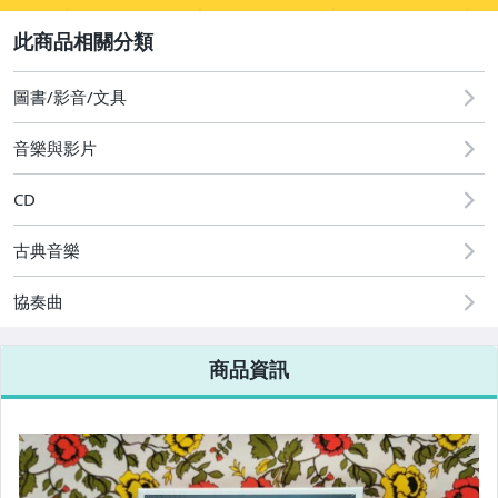
2
其它
[全店] 粉絲專享
[全店] 週年慶
圖書/影音/文具
音樂與影片
CD
古典音樂
協奏曲
商品資訊