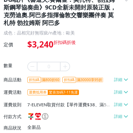
斯鋼琴協奏曲》9CD全新未開封原裝正版，
克勞迪奧.阿巴多指揮倫敦交響樂團伴奏 莫
札特 勃拉姆斯 阿巴多
成色：品相完好無瑕疵/n產地：歐美
$3,240
定價
數量
商品活動
折扣碼
滿800折60
折扣碼
滿30000享95折
運費活動
運費抵用券
驚喜加碼7-11免運
運費規則
7-ELEVEN取貨付款【單件運費$38、滿5件
或消費滿$1298免運費】、7-ELEVEN取貨
付款方式
不付款【免運費】、萊爾富取貨付款【單件
運費$60、滿5件或消費滿$1298免運
全新品
商品狀況