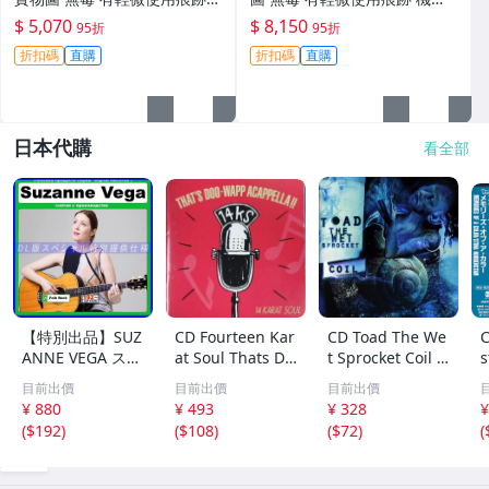
機身原裝 無拆修無翻新 臨-34
鏡頭原裝 無拆修無翻新-3430
$ 5,070
$ 8,150
95折
95折
3
折扣碼
直購
折扣碼
直購
日本代購
看全部
【特別出品】SUZ
CD Fourteen Kar
CD Toad The We
C
ANNE VEGA スザ
at Soul Thats Do
t Sprocket Coil C
s
ンヌ・ヴェガ 精
o-Wapp Acappel
K67862 Columbi
O
目前出價
目前出價
目前出價
選集 100歌 音楽D
la PCCY00374 Ca
a /00110
5
¥ 880
¥ 493
¥ 328
¥
L(MP3CD)☆
nyon Internatio
0
(
$192
)
(
$108
)
(
$72
)
(
nal /00110