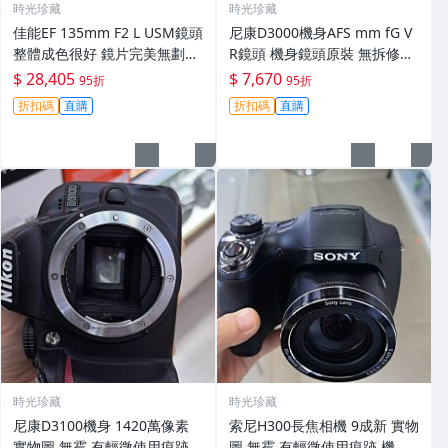
時光珍藏
時光珍藏
佳能EF 135mm F2 L USM鏡頭
尼康D3000機身AFS mm fG V
整體成色很好 鏡片完美無劃痕
R鏡頭 機身鏡頭原裝 無拆修無
功能一切正常 無拆修無-3430
翻新 有輕微使用痕跡 鏡頭-34
$ 28,405
$ 7,670
95折
95折
30
折扣碼
直購
折扣碼
直購
時光珍藏
時光珍藏
尼康D3100機身 1420萬像素
索尼H300長焦相機 9成新 實物
實物圖 無霉 有輕微使用痕跡
圖 無霉 有輕微使用痕跡 機身