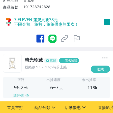
所在地區
或消費滿$1598免運費】
101728742828
商品編號
7-ELEVEN 運費只要
38
元
不限金額、筆數，筆筆優惠無限次！
時光珍藏
店鋪
實名驗證
粉絲數
93
13小時前上線
追蹤
6
正評
出貨速度
未出貨率
96.2%
6~7
11%
天
總評價
49
首頁主打
商品分類
活動優惠
直播影
sign
sign