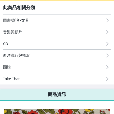
2
其它
[全店] 粉絲專享
[全店] 週年慶
圖書/影音/文具
音樂與影片
CD
西洋流行與搖滾
團體
Take That
商品資訊