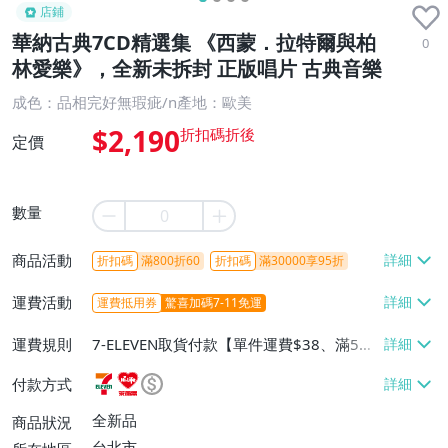
店鋪
華納古典7CD精選集 《西蒙．拉特爾與柏
0
林愛樂》，全新未拆封 正版唱片 古典音樂
成色：品相完好無瑕疵/n產地：歐美
$2,190
定價
數量
商品活動
折扣碼
滿800折60
折扣碼
滿30000享95折
運費活動
運費抵用券
驚喜加碼7-11免運
運費規則
7-ELEVEN取貨付款【單件運費$38、滿5件
或消費滿$1298免運費】、7-ELEVEN取貨
付款方式
不付款【免運費】、萊爾富取貨付款【單件
運費$60、滿5件或消費滿$1298免運
全新品
商品狀況
費】、宅配/貨運【單件運費$120、滿5件
台北市