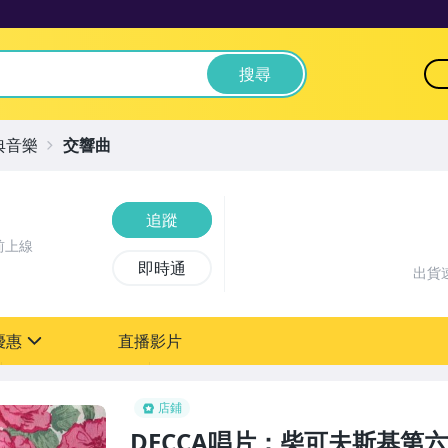
搜尋
典音樂
交響曲
追蹤
前上線
即時通
出貨
優惠
直播影片
sign
店鋪
DECCA唱片：柴可夫斯基第