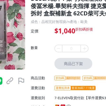
倭冨米楊.畢契科夫指揮 捷克
拆封 盒裂補新盒 62CD柴可夫
成色：品相完好無瑕疵/n產地：歐美
$1,040
定價
數量
商品已下架
商品活動
折扣碼
滿800折60
折扣碼
滿30000
運費活動
運費抵用券
驚喜加碼7-11免運
運費規則
7-ELEVEN取貨付款【單件運費$
ELEVEN取貨不付款【免運費】