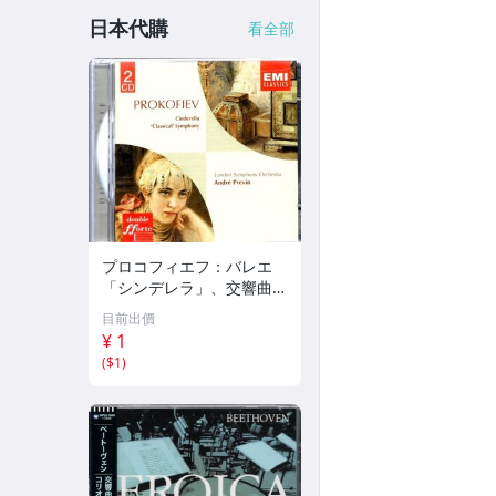
日本代購
看全部
プロコフィエフ：バレエ
「シンデレラ」、交響曲第
1番「古典」 アンドレ・
目前出價
プレヴィン EMI 70
¥ 1
(
$1
)