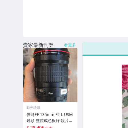
賣家最新刊登
看更多
時光珍藏
佳能EF 135mm F2 L USM
鏡頭 整體成色很好 鏡片完
美無劃痕 功能一切正常 無
$ 28,405