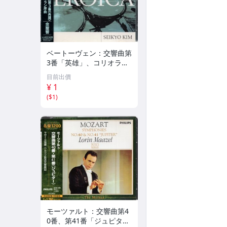
ベートーヴェン：交響曲第
3番「英雄」、コリオラン
序曲 金聖響 WARNER CL
目前出價
ASSICS 224
¥ 1
(
$1
)
モーツァルト：交響曲第4
0番、第41番「ジュピタ