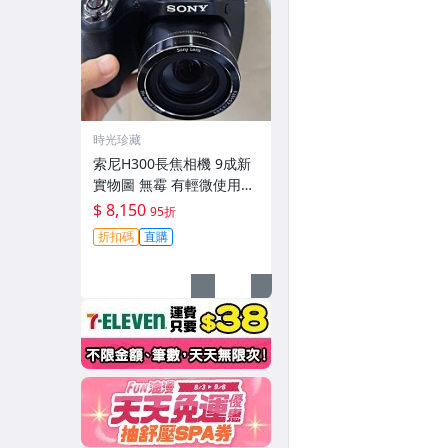
時光珍藏
索尼H300長焦相機 9成新
實物圖 無霉 有輕微使用痕
跡 機身鏡頭原裝 無拆修無
$ 8,150
95折
翻新-3430
折扣碼
直購