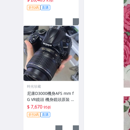
95折
拆修無-3430
折扣碼
直購
時光珍藏
尼康D3000機身AFS mm f
G VR鏡頭 機身鏡頭原裝 無
拆修無翻新 有輕微使用痕
$ 7,670
95折
跡 鏡頭-3430
折扣碼
直購