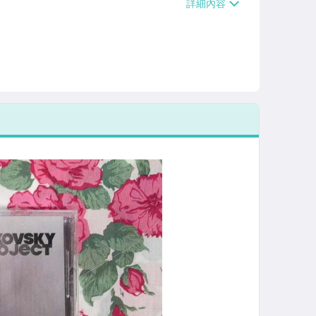
/貨運【單件運費$120、滿5件或消費滿