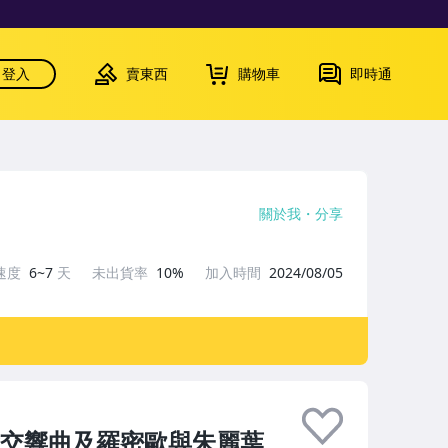
登入
賣東西
購物車
即時通
關於我
分享
速度
6~7
天
未出貨率
10%
加入時間
2024/08/05
六交響曲及羅密歐與朱麗葉