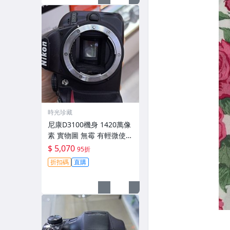
時光珍藏
尼康D3100機身 1420萬像
素 實物圖 無霉 有輕微使用
痕跡 機身原裝 無拆修無翻
$ 5,070
95折
新 臨-343
折扣碼
直購