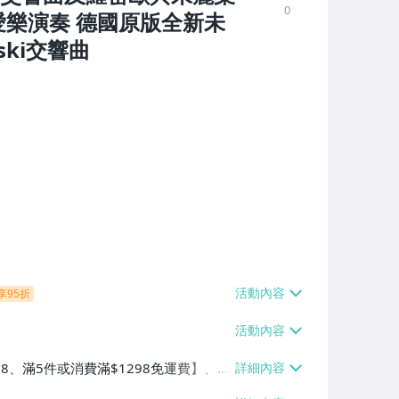
0
愛樂演奏 德國原版全新未
ski交響曲
享95折
38、滿5件或消費滿$1298免運費】、7-
、萊爾富取貨付款【單件運費$60、滿5件