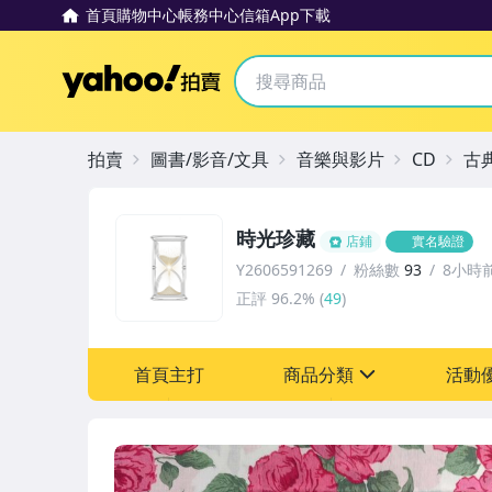
首頁
購物中心
帳務中心
信箱
App下載
Yahoo拍賣
拍賣
圖書/影音/文具
音樂與影片
CD
古
時光珍藏
店鋪
實名驗證
Y2606591269
粉絲數
93
8小時
正評
96.2%
(
49
)
首頁主打
商品分類
活動
sign
其它
[全店] 粉絲專享
[全店] 週年慶