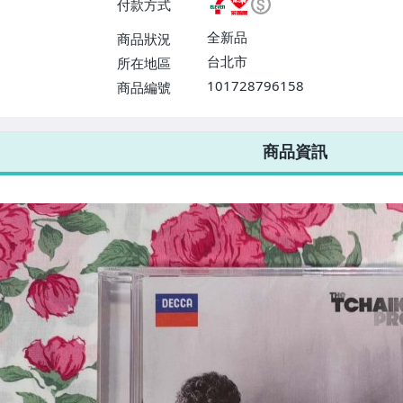
付款方式
或消費滿$1298免運費】、宅配
$1598免運費】
全新品
商品狀況
台北市
所在地區
101728796158
商品編號
7-ELEVEN 運費只要
38
元
不限金額、筆數，筆筆優惠無限次！
商品資訊