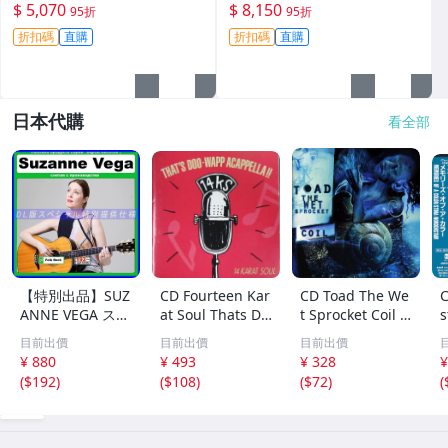
機身原裝 無拆修無翻新 臨-34
鏡頭原裝 無拆修無翻新-3430
$ 5,070
$ 8,150
95折
95折
3
折扣碼
直購
折扣碼
直購
日本代購
看全部
【特別出品】SUZ
CD Fourteen Kar
CD Toad The We
C
ANNE VEGA スザ
at Soul Thats Do
t Sprocket Coil C
s
ンヌ・ヴェガ 精
o-Wapp Acappel
K67862 Columbi
O
目前出價
目前出價
目前出價
選集 100歌 音楽D
la PCCY00374 Ca
a /00110
5
¥ 880
¥ 493
¥ 328
¥
L(MP3CD)☆
nyon Internatio
0
(
$192
)
(
$108
)
(
$72
)
(
nal /00110