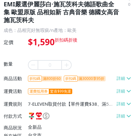
EMI嚴選伊麗莎白·施瓦茨科夫德語歌曲全
0
集 歐盟原版 品相如新 古典音樂 德國女高音
施瓦茨科夫
成色：品相完好無瑕疵/n產地：歐美
$1,590
定價
數量
商品活動
折扣碼
滿800折60
折扣碼
滿30000享95折
運費活動
運費抵用券
驚喜$99免運
運費規則
7-ELEVEN取貨付款【單件運費$38、滿5件
或消費滿$1298免運費】、7-ELEVEN取貨
付款方式
不付款【免運費】、萊爾富取貨付款【單件
運費$60、滿5件或消費滿$1298免運
全新品
商品狀況
費】、宅配/貨運【單件運費$120、滿5件
台北市
所在地區