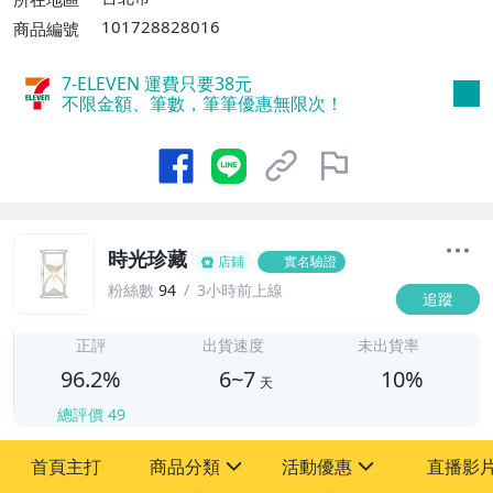
或消費滿$1598免運費】
101728828016
商品編號
7-ELEVEN 運費只要
38
元
不限金額、筆數，筆筆優惠無限次！
時光珍藏
店鋪
實名驗證
粉絲數
94
3小時前上線
追蹤
6
正評
出貨速度
未出貨率
96.2%
6~7
10%
天
總評價
49
首頁主打
商品分類
活動優惠
直播影
sign
sign