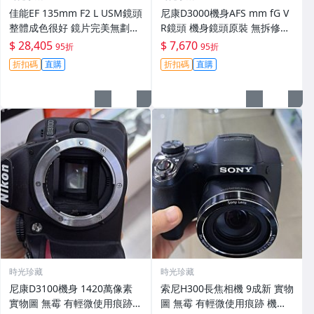
佳能EF 135mm F2 L USM鏡頭
尼康D3000機身AFS mm fG V
整體成色很好 鏡片完美無劃痕
R鏡頭 機身鏡頭原裝 無拆修無
功能一切正常 無拆修無-3430
翻新 有輕微使用痕跡 鏡頭-34
$ 28,405
$ 7,670
95折
95折
30
折扣碼
直購
折扣碼
直購
時光珍藏
時光珍藏
尼康D3100機身 1420萬像素
索尼H300長焦相機 9成新 實物
實物圖 無霉 有輕微使用痕跡
圖 無霉 有輕微使用痕跡 機身