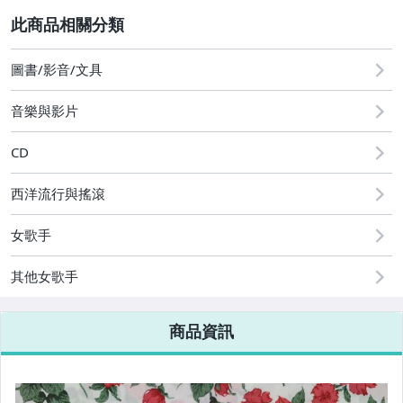
2
其它
[全店] 粉絲專享
[全店] 週年慶
圖書/影音/文具
音樂與影片
CD
西洋流行與搖滾
女歌手
其他女歌手
商品資訊