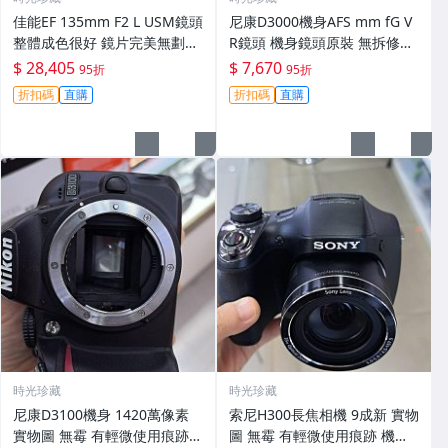
佳能EF 135mm F2 L USM鏡頭
尼康D3000機身AFS mm fG V
整體成色很好 鏡片完美無劃痕
R鏡頭 機身鏡頭原裝 無拆修無
功能一切正常 無拆修無-3430
翻新 有輕微使用痕跡 鏡頭-34
$ 28,405
$ 7,670
95折
95折
30
折扣碼
直購
折扣碼
直購
時光珍藏
時光珍藏
尼康D3100機身 1420萬像素
索尼H300長焦相機 9成新 實物
實物圖 無霉 有輕微使用痕跡
圖 無霉 有輕微使用痕跡 機身