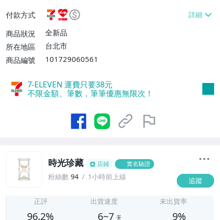
或消費滿$1298免運費】、7-ELEVEN取貨
付款方式
不付款【免運費】、萊爾富取貨付款【單件
運費$60、滿5件或消費滿$1298免運
全新品
商品狀況
費】、宅配/貨運【單件運費$120、滿5件
台北市
所在地區
或消費滿$1598免運費】
101729060561
商品編號
7-ELEVEN 運費只要
38
元
不限金額、筆數，筆筆優惠無限次！
時光珍藏
店鋪
實名驗證
粉絲數
94
1小時前上線
追蹤
6
正評
出貨速度
未出貨率
96.2%
6~7
9%
天