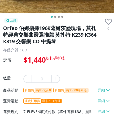
店鋪
Orfeo 伯姆指揮1969薩爾茨堡現場，莫扎
0
特經典交響曲嚴選推薦 莫扎特 K239 K364
K319 交響樂 CD 中提琴
存儲介質：CD
$1,440
定價
數量
商品活動
折扣碼
滿800折60
折扣碼
滿30000享95折
運費活動
運費抵用券
週末7-11免運
運費規則
7-ELEVEN取貨付款【單件運費$38、滿5件