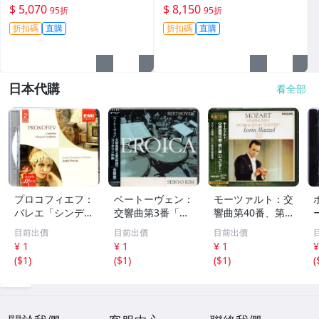
機身原裝 無拆修無翻新 臨-34
鏡頭原裝 無拆修無翻新-3430
$ 5,070
$ 8,150
95折
95折
3
折扣碼
直購
折扣碼
直購
日本代購
看全部
プロコフィエフ：
ベートーヴェン：
モーツァルト：交
バレエ「シンデレ
交響曲第3番「英
響曲第40番、第4
ラ」、交響曲第1
雄」、コリオラン
1番「ジュピタ
目前出價
目前出價
目前出價
番「古典」 アン
序曲 金聖響 WA
ー」 ロリン・マ
¥ 1
¥ 1
¥ 1
¥
ドレ・プレヴィン
RNER CLASSICS
ゼール PHILIPS 2
(
$1
)
(
$1
)
(
$1
)
(
EMI 70
224
21