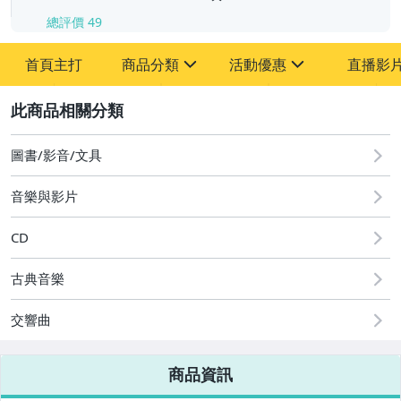
總評價
49
首頁主打
商品分類
活動優惠
直播影
sign
sign
2
其它
[全店] 粉絲專享
[全店] 週年慶
圖書/影音/文具
音樂與影片
CD
古典音樂
交響曲
商品資訊