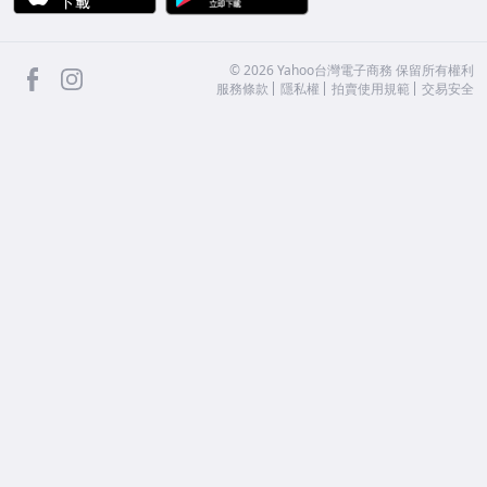
facebook
Instagram
©
2026
Yahoo台灣電子商務 保留所有權利
服務條款
隱私權
拍賣使用規範
交易安全