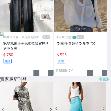
86號店預購下單前請先詢問數
♥️首爾小媳婦
量
86號店歐美手感柔軟親膚厚薄
⛔️ 限時價 超值⛔️ 夏季 °𑁍
適中女褲
$ 780
$ 523
直購
直購
近期銷量 5 件
賣家最新刊登
看更多