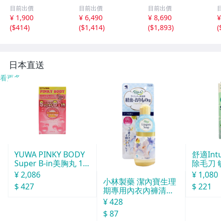
ズワンピ♪70s60s
ースリーブ ワン
ックワンピース 0
目前出價
目前出價
目前出價
70年代60年代ヴ
ピース ネイビー
1171-1101-1 製
¥ 1,900
¥ 6,490
¥ 8,690
¥
ィンテージ日本製
ミズイロインド 6
品染め ワンピー
(
$414
)
(
$1,414
)
(
$1,893
)
(
Japan昭和ロマン
-0723M 286215
ス オフホワイト
大きめノースリア
ネストローブ 6-0
ンティークゆった
723M 285922
6
り
日本直送
看更多
YUWA PINKY BODY
舒適Int
Super B-in美胸丸 15
除毛刀 
0粒
¥ 2,086
¥ 1,080
小林製藥 潔內寶生理
$ 427
$ 221
期專用內衣內褲清洗
劑120ml
¥ 428
$ 87