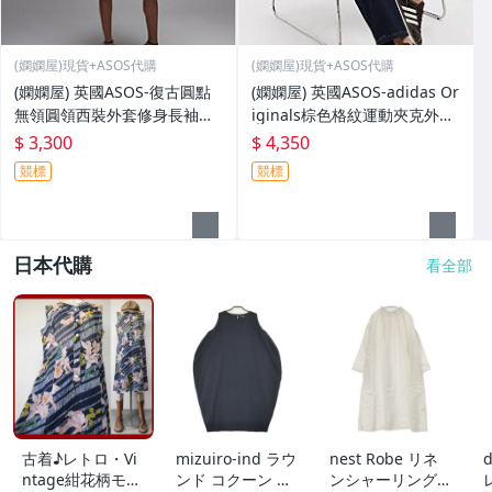
(嫻嫻屋)現貨+ASOS代購
(嫻嫻屋)現貨+ASOS代購
(嫻嫻屋) 英國ASOS-復古圓點
(嫻嫻屋) 英國ASOS-adidas Or
無領圓領西裝外套修身長袖洋
iginals棕色格紋運動夾克外套
裝NB25
NB26
$ 3,300
$ 4,350
競標
競標
日本代購
看全部
古着♪レトロ・Vi
mizuiro-ind ラウ
nest Robe リネ
d
ntage紺花柄モッ
ンド コクーン ノ
ンシャーリングネ