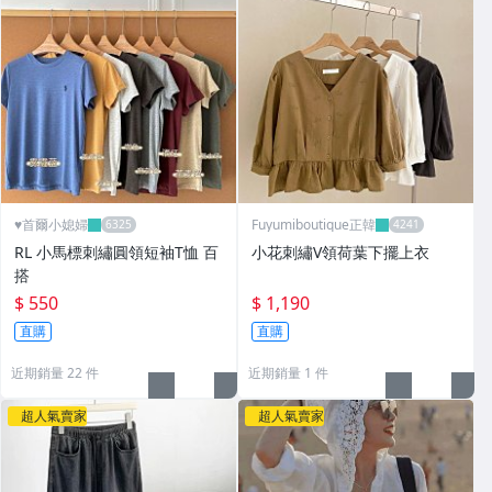
♥️首爾小媳婦
Fuyumiboutique正韓
RL 小馬標刺繡圓領短袖T恤 百
小花刺繡V領荷葉下擺上衣
搭
$ 550
$ 1,190
直購
直購
近期銷量 22 件
近期銷量 1 件
超人氣賣家
超人氣賣家