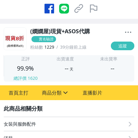
(嫻嫻屋)現貨+ASOS代購
實名驗證
追蹤
粉絲數
1229
39分鐘前上線
-
-
正評
出貨速度
未出貨率
99.9%
--
--
天
總評價
1620
-
首頁主打
商品分類
直播影片
-
sign
嬰幼兒與孕婦
2
男性精品與服飾
女裝與服飾配件
女裝與服飾配件