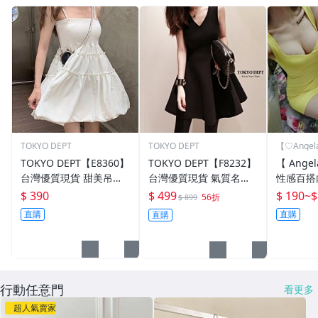
TOKYO DEPT
TOKYO DEPT
【♡Angela
TOKYO DEPT【E8360】
TOKYO DEPT【F8232】
【 Angel
台灣優質現貨 甜美吊帶
台灣優質現貨 氣質名
性感百搭
小洋裝．白色洋裝 吊帶
媛．平口洋裝小洋裝小禮
低胸爆乳
$ 390
$ 499
$ 190
~
$
56折
$ 899
連身裙 裙子 A字裙 蓬蓬
服洋裝韓雪紡洋裝露肩伴
洋裝 白色
直購
直購
直購
裙 顯瘦 甜美風
娘連身裙禮服絲
黃色/綠
行動任意門
看更多
超人氣賣家