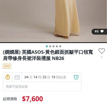
(嫻嫻屋) 英國ASOS-黃色鍛面抓皺平口領寬
1
肩帶修身長裙洋裝禮服 NB26
競標
04
天
14
時
23
分
18
秒結束
賣家可提前結束
$7,600
起標價格