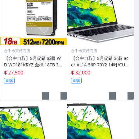
台中市實體商店
台中市實體商店
【台中自取】8月促銷 威騰 W
【台中自取】8月促銷 宏碁 ac
D WD181KRYZ 金標 18TB 3.5
er AL14-56P-79Y2 14吋/CU7-
吋企業級硬碟/5年保固
258V/32G/512G SSD/W11/2Y
$ 27,500
$ 32,000
直購
直購