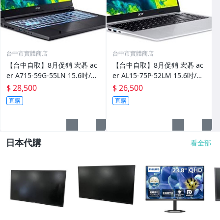
台中市實體商店
台中市實體商店
【台中自取】8月促銷 宏碁 ac
【台中自取】8月促銷 宏碁 ac
er A715-59G-55LN 15.6吋/C5
er AL15-75P-52LM 15.6吋/CU
-210H/16G/512G SSD/RTX30
5-226V/16G/512G SSD/W11/
$ 28,500
$ 26,500
50-4G/W11/2Y
2Y
直購
直購
日本代購
看全部