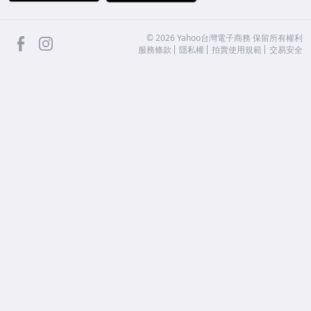
facebook
Instagram
©
2026
Yahoo台灣電子商務 保留所有權利
服務條款
隱私權
拍賣使用規範
交易安全