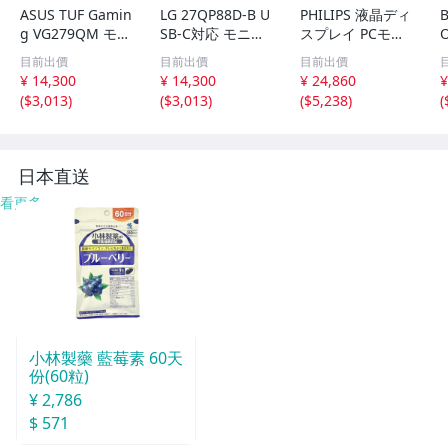
ASUS TUF Gamin
LG 27QP88D-B U
PHILIPS 液晶ディ
B
g VG279QM モニ
SB-C対応 モニタ
スプレイ PCモニ
ター 27型 2020年
ー 2022年製 PC
ター 24E1N5500
目前出價
目前出價
目前出價
製 エイスース 中
周辺機器 中古 B1
B/11 (23.8イン
¥ 14,300
¥ 14,300
¥ 24,860
¥
古 B11127769
1123002
チ/5年保証/WQH
(
$3,013
)
(
$3,013
)
(
$5,238
)
(
D/IPS モノコレ
日本直送
看更多
小林製藥 藍莓素 60天
份(60粒)
¥ 2,786
$ 571