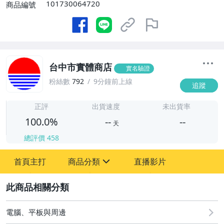
101730064720
商品編號
台中市實體商店
實名驗證
粉絲數
792
9分鐘前上線
追蹤
-
-
正評
出貨速度
未出貨率
100.0%
--
--
天
總評價
458
-
首頁主打
商品分類
直播影片
-
sign
手機、配件與通訊
2
居家、家具與園藝
電腦、平板與周邊