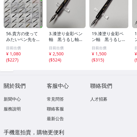
56.貴方の使って
3.漆塗り金彩ペン
19.漆塗り金彩ペ
みたいペン先を3
軸 黒うるし軸
ン軸 黒うるし
0種類の中から10
「金粉散し模様」
軸 「金粉散し模
目前出價
目前出價
目前出價
種類を選んで試し
漆の肌触りが伝
様」 漆の肌触り
¥ 1,080
¥ 2,500
¥ 1,500
¥
て見ませんか。ニ
わる特製オリジナ
が伝わる特製オリ
(
$227
)
(
$524
)
(
$315
)
(
ッコー・タチカ
ル軸１本【 限定
ジナル軸１本 【
ワ・ゼブラ・ライ
品 】urushi coati
限定品 】urushi
オン・エレガント
ng
coating
c
など
關於我們
客服中心
聯絡我們
新聞中心
常見問答
人才招募
服務說明
聯絡客服
最新公告
手機逛拍賣，購物更便利