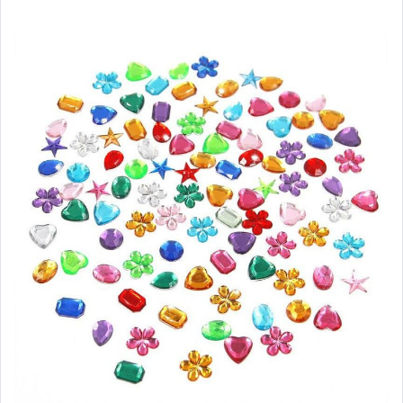
✤杯墊/杯蓋/隔熱夾
★萌妹美妝髮型必備★
★3C集線器/手機支架★
★生日派對/婚禮小物★
▲懶人毯/斗篷/暖手枕/拖鞋
▲玩偶抱枕/紓壓玩具
☻新年商品☻
☻母親節商品☻
☻端午節商品☻
☻萬聖節商品☻
☻聖誕節商品☻