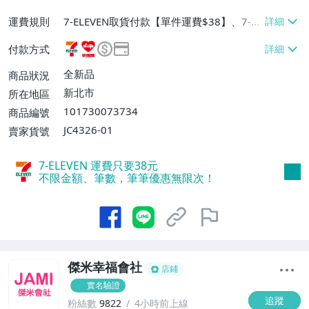
運費規則
7-ELEVEN取貨付款【單件運費$38】、7-EL
EVEN取貨不付款【單件運費$38】、萊爾富
付款方式
取貨付款【單件運費$60】、郵局掛號【單
件運費$100】、離島配送【單件運費$12
全新品
商品狀況
5】
新北市
所在地區
101730073734
商品編號
JC4326-01
賣家貨號
7-ELEVEN 運費只要
38
元
不限金額、筆數，筆筆優惠無限次！
傑米幸福會社
店鋪
實名驗證
追蹤
粉絲數
9822
4小時前上線