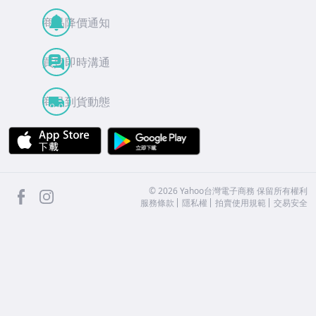
商品降價通知
買賣即時溝通
商品到貨動態
APP Store
Google Play
facebook
Instagram
©
2026
Yahoo台灣電子商務 保留所有權利
服務條款
隱私權
拍賣使用規範
交易安全