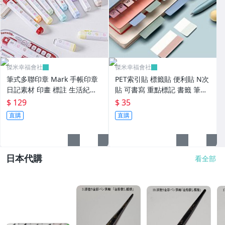
傑米幸福會社
傑米幸福會社
筆式多聯印章 Mark 手帳印章
PET索引貼 標籤貼 便利貼 N次
日記素材 印畫 標註 生活紀錄
貼 可書寫 重點標記 書籤 筆記
心情打卡 蓋章【JC5601】《Ja
記錄 分類歸檔 手帳貼【JC560
$ 129
$ 35
mi》
0】《Jami》
直購
直購
日本代購
看全部