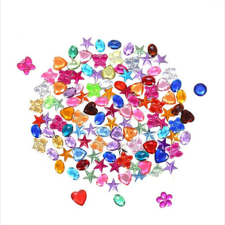
▲LED燈飾/燈串/氣氛燈
❤居家擺飾/居家掛飾❤
❤仿真花/乾燥花 商品
❤網美拍照道具
❤禮品包裝配件
❤派對用具/氣球/蠟燭
★清潔用品★
∎衛浴創意小物∎
∎牙刷架/擠牙膏器
✤餐廚創意小物/冰箱貼✤
✤餐具/容器/水壺/隨身杯