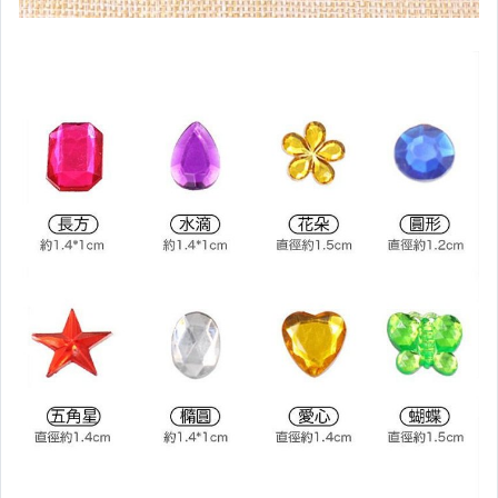
✿多款相框/展示架
✿掛勾/置物架
✿收納袋/收納盒
▲▲居家創意小物▲▲
衛生紙套/洗衣袋/杯套
♫居家安全/居家保護♫
✣隨身創意小物✣
✣藥盒/零錢包/化妝包
♫DIY手作/材料包
♫美術工具/塗鴉彩繪
▲手作▲火漆蠟系列