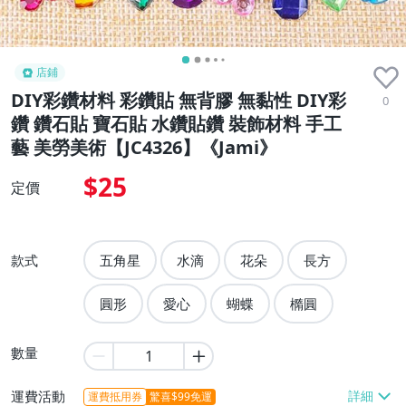
店鋪
DIY彩鑽材料 彩鑽貼 無背膠 無黏性 DIY彩
0
鑽 鑽石貼 寶石貼 水鑽貼鑽 裝飾材料 手工
藝 美勞美術【JC4326】《Jami》
$25
定價
款式
五角星
水滴
花朵
長方
圓形
愛心
蝴蝶
橢圓
數量
運費活動
運費抵用券
驚喜$99免運