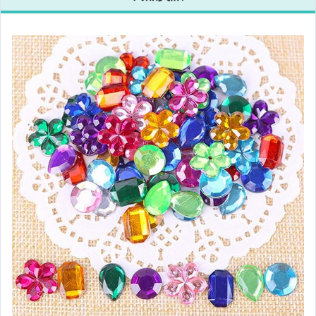
▲出國必備商品
★歐風復古木櫃
●●●辦公創意小物●●●
●便條紙/筆記本/便簽卡
●筆袋/筆筒/文具收納
●膠帶/貼紙/手帳相關
●夾子/書籤/信封/迴紋針
●筆/剪刀/美工刀/立可帶
●黑白板/桌曆/手寫板
●磁鐵/印章/留言夾/印泥
✿超強收納大全✿