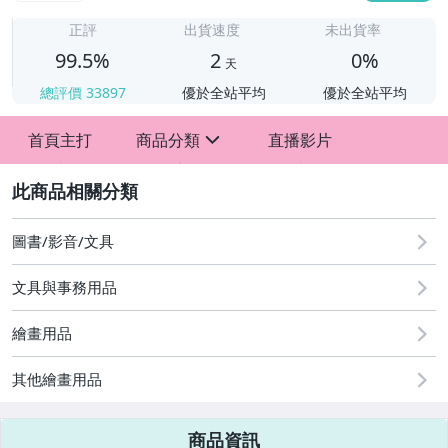
2
正評
出貨速度
未出貨率
99.5%
2
0%
天
總評價
33897
優於全站平均
優於全站平均
首頁主打
商品分類
直播影片
sign
2
圖書/影音/文具
文具與事務用品
繪畫用品
★銅板小物★
其他繪畫用品
☀就愛清涼一夏☀
商品資訊