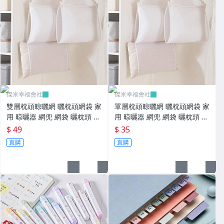
傑米幸福會社
傑米幸福會社
雙層枕頭晾曬網 曬枕頭網袋 家
單層枕頭晾曬網 曬枕頭網袋 家
用 晾曬器 網兜 網袋 曬枕頭 曬
用 晾曬器 網兜 網袋 曬枕頭 曬
鞋子 曬抱枕 曬玩偶【JG093
鞋子 曬抱枕 曬玩偶【JG093
$ 49
$ 35
1】《Jami》
0】《Jami》
直購
直購