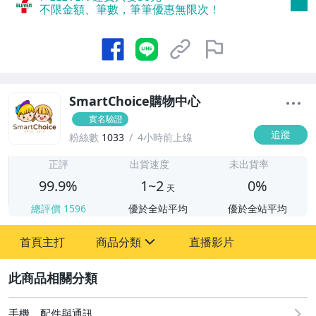
不限金額、筆數，筆筆優惠無限次！
SmartChoice購物中心
實名驗證
追蹤
粉絲數
1033
4小時前上線
1
正評
出貨速度
未出貨率
99.9%
1~2
0%
天
總評價
1596
優於全站平均
優於全站平均
首頁主打
商品分類
直播影片
sign
2
手機、配件與通訊
圖書/影音/文具