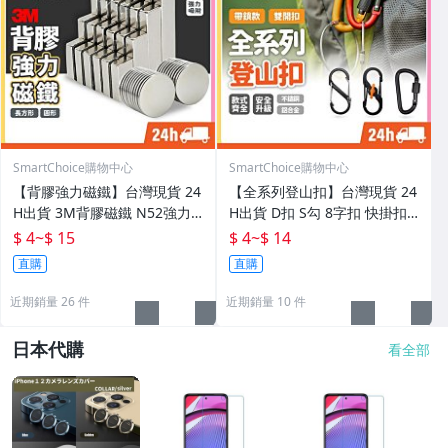
SmartChoice購物中心
SmartChoice購物中心
【背膠強力磁鐵】台灣現貨 24
【全系列登山扣】台灣現貨 24
H出貨 3M背膠磁鐵 N52強力
H出貨 D扣 S勾 8字扣 快掛扣
磁鐵 雙面膠磁鐵 貼片磁鐵 磁
鑰匙扣 背包露營扣環 背包露營
$ 4
~
$ 15
$ 4
~
$ 14
鐵貼 強磁 磁鐵片 長方形磁鐵
掛勾 露營背包配件 扣環組【A
直購
直購
【A0305】
0304】
近期銷量 26 件
近期銷量 10 件
日本代購
看全部