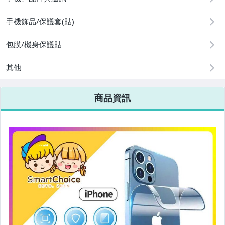
手機、配件與通訊
手機飾品/保護套(貼)
美容保養與彩妝
包膜/機身保護貼
電腦、平板與周邊
其他
運動、戶外與休閒
商品資訊
嬰幼兒與孕婦
汽機車精品百貨
居家、家具與園藝
玩具、模型與公仔
女裝與服飾配件
男性精品與服飾
手錶與飾品配件