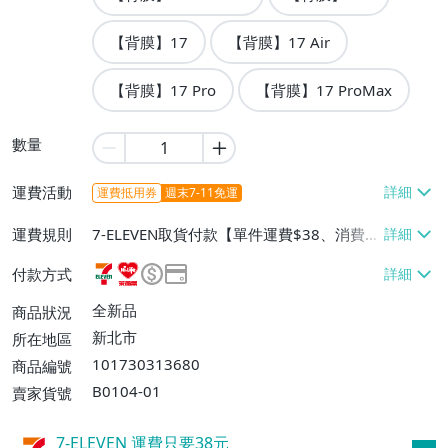
【背膜】17
【背膜】17 Air
【背膜】17 Pro
【背膜】17 ProMax
數量
運費活動
運費抵用券
週末7-11免運
運費規則
7-ELEVEN取貨付款【單件運費$38、消費滿
$699免運費】、萊爾富取貨付款【單件運
付款方式
費$60、消費滿$699免運費】、宅配/貨運
【單件運費$100、消費滿$1999免運
全新品
商品狀況
費】、郵局掛號【單件運費$100、消費滿
新北市
所在地區
$1999免運費】、離島配送【單件運費$20
101730313680
商品編號
0】、面交/自取/不寄送【免運費】
B0104-01
賣家貨號
7-ELEVEN 運費只要
38
元