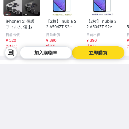
iPhone1２ 保護
【2枚】 nubia S
【2枚】 nubia S
フィルム 傷 おす
2 A504ZT S2e A5
2 A504ZT S2e A5
すめ ギフト 最安
07ZT S2R 5G Mo
07ZT S2R 5G Mo
目前出價
目前出價
目前出價
銀 カメラレンズ
to G Power 5G
to G Power 5G
¥ 520
¥ 390
¥ 390
¥
【PET素材】 液晶
【PET素材】 液晶
(
$111
)
(
$83
)
(
$83
)
(
保護フィルム 高
保護フィルム 非
加入購物車
立即購買
光沢 クリア D323
光沢 指紋防止 D3
24
日本直送
看更多