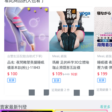
看此商品的人也看了
台豐生活百貨(自助式下單)
MeaL 鐥裝
MeaL 鐥裝
品名: 夜間雕塑美腿睡眠
瑪榭 足的科学3D立體瑜
睡眠襪 
襪基本款(粉) J-11843
珈止滑隱形五趾襪
壓力襪 彈
能襪 美
$ 100
$ 109
$ 199
92折
$ 119
久站 不累
直購
直購
直購
近期銷量 1
近期銷量 2 件
賣家最新刊登
看更多