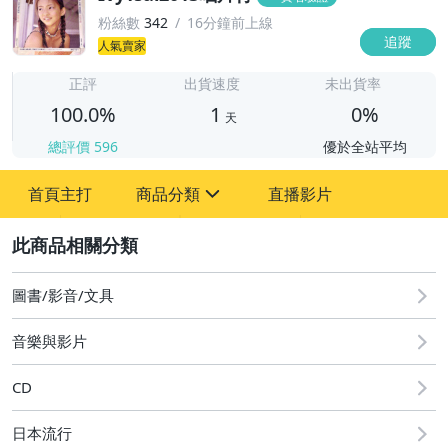
粉絲數
342
16分鐘前上線
追蹤
人氣賣家
1
正評
出貨速度
未出貨率
100.0%
1
0%
天
總評價
596
優於全站平均
首頁主打
商品分類
直播影片
sign
2
圖書/影音/文具
成人專區
圖書/影音/文具
古董、藝術與礦石
音樂與影片
偶像、球員卡與郵幣
CD
男性精品與服飾
日本流行