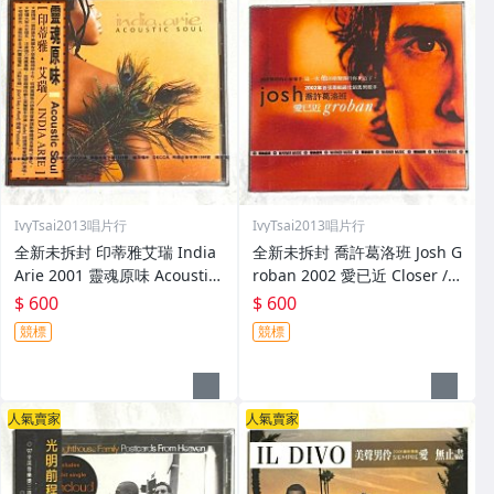
IvyTsai2013唱片行
IvyTsai2013唱片行
全新未拆封 印蒂雅艾瑞 India
全新未拆封 喬許葛洛班 Josh G
Arie 2001 靈魂原味 Acoustic
roban 2002 愛已近 Closer /
Soul / 福茂唱片 台灣版專輯 C
華納音樂 台灣版專輯 CD / 附
$ 600
$ 600
D / 附側標 歌詞 環狀封條
側標 歌詞 環狀封條
競標
競標
人氣賣家
人氣賣家