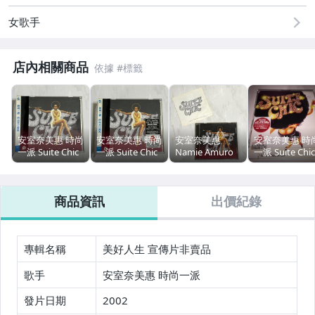
手錶與飾品配件
女歌手
電玩遊戲與主機
店內相關商品
安室奈美惠 時尚
安室奈美惠 時尚
安室奈美惠
安室奈美惠 時
一派 Suite Chic
一派 Suite Chic
Namie Amuro
一派 Suite Chic
2003 時尚流行
2003 時尚流行
時尚一派 Suite
2003 Uh Uh [ 
寶典 / 艾迴唱片
寶典 / 艾迴唱片
Chic 2003 時尚
傳片非賣品 有
台灣版專輯 CD /
台灣版專輯 CD /
流行寶典 / 艾迴
印 ] / 艾迴唱片
商品資訊
出價紀錄
附側標 中譯
附側標 標貼 中
唱片 台灣版專輯
台灣版單曲 CD 
譯 回函卡 防拷
CD / 附歌詞 中
附側標 標貼 中
貝卡
譯有水痕
譯 防拷貝卡
專輯名稱
美好人生 宣傳片非賣品
歌手
安室奈美惠 時尚一派
發片日期
2002