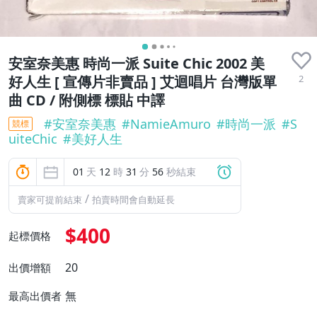
安室奈美惠 時尚一派 Suite Chic 2002 美
2
好人生 [ 宣傳片非賣品 ] 艾迴唱片 台灣版單
曲 CD / 附側標 標貼 中譯
#
安室奈美惠
#
NamieAmuro
#
時尚一派
#
S
競標
uiteChic
#
美好人生
01
天
12
時
31
分
54
秒結束
/
賣家可提前結束
拍賣時間會自動延長
$400
起標價格
20
出價增額
無
最高出價者