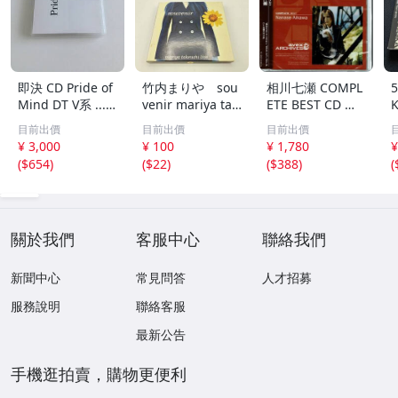
即決 CD Pride of
竹内まりや sou
相川七瀬 COMPL
Mind DT V系 ......
venir mariya tak
ETE BEST CD コ
プライド・オブ・
euchi live
ンプリートベスト
目前出價
目前出價
目前出價
マインド プライ
¥ 3,000
¥ 100
¥ 1,780
¥
ドオブマインド
(
$654
)
(
$22
)
(
$388
)
(
...VV...
關於我們
客服中心
聯絡我們
新聞中心
常見問答
人才招募
服務說明
聯絡客服
最新公告
手機逛拍賣，購物更便利