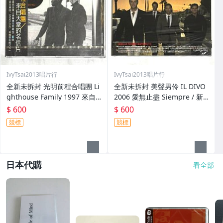
IvyTsai2013唱片行
IvyTsai2013唱片行
全新未拆封 光明前程合唱團 Li
全新未拆封 美聲男伶 IL DIVO
ghthouse Family 1997 來自
2006 愛無止盡 Siempre / 新
天堂的明信片 Postcards Fro
力博德曼 台灣紙盒版專輯 CD
$ 600
$ 600
m Heaven 台灣版專輯 CD 附
附中文歌詞
競標
競標
側標
日本代購
看全部