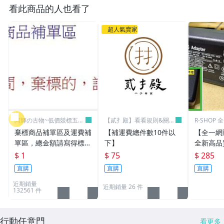
看此商品的人也看了
超人氣賣家
阿輝の古物~低價競標五六
【貳扌殿】看看規則&關於
R-SHOP
日結標
我
棄標商品補單區及運費補
【補運費總件數10件以
【全一網
單區，總金額請寫得標商
下】
全新高品質
品金額，運費請寫棄標商
筆電 變壓器
$ 1
$ 75
$ 285
品原設定之運費
3.16A通用
直購
直購
直購
L30 N10
近期銷量
近期銷量 26 件
132561 件
行動任意門
看更多