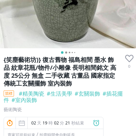
{笑塵藝術坊)} 復古舊物 福島相間 墨水 飾
0
品 紋章花瓶/物件/小雕像 長明相間銘文 高
度 25公分 無盒 二手收藏 古董品 國家指定
傳統工玄關擺飾 室內裝飾
#
精美陶瓷
#
生活美學
#
玄關裝飾
#
插花擺
競標
件
#
室內裝飾
藝術陶瓷
02
天
19
時
02
分
19
秒結束
/
賣家可提前結束
拍賣時間會自動延長