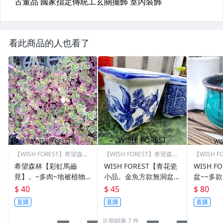
看此商品的人也看了
【WISH FOREST】希望森林
【WISH FOREST】希望森林
【WISH 
嘉義店
嘉義店
嘉義店
希望森林【彩虹馬齒
WISH FOREST【青花瓷
WISH F
莧】。~多肉~地被植物~
小品。金魚方款無洞盆】
盆~~多
~亮麗斑葉~
~3款~中國畫風~~東方風
見~數量不
$ 40
$ 45
$ 80
~~
直購
直購
直購
近期銷量 7 件