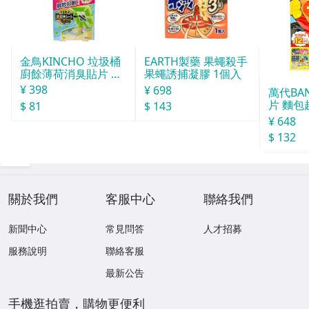
金鳥KINCHO 垃圾桶
EARTH製藥 果蠅殺手
廚餘薄荷消臭貼片 約
果蠅誘捕凝膠 1個入
30天分
¥ 398
¥ 698
萬代BA
片 麵包
$ 81
$ 143
¥ 648
$ 132
關於我們
客服中心
聯絡我們
新聞中心
常見問答
人才招募
服務說明
聯絡客服
最新公告
手機逛拍賣，購物更便利