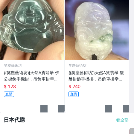
笑塵藝術坊
笑塵藝術坊
{(笑塵藝術坊)}天然A貨翡翠 佛
{(笑塵藝術坊)}天然A貨翡翠 貔
公掛飾手機掛，吊飾車掛幸運
貅掛飾手機掛，吊飾車掛幸運
符
符
$ 128
$ 240
直購
直購
日本代購
看全部