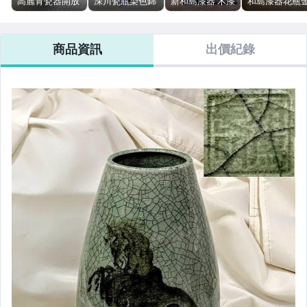
高麗青瓷器開放
深川瓷瓶染色錦
新和島漆器 木漆
和島漆器花瓶
式綠色網狀花瓶
緞牡丹花器皿 花
器 漆器花瓶 地
箔工藝花卉擺
花卉擺設花卉陶
卉陶器 玄關擺飾
板板 黑色花瓶
花卉陶器 玄關
器 附盒 玄關擺
室內裝飾
黑色張力 蔦圖案
飾 室內裝飾
商品資訊
出價紀錄
飾 室內裝飾
陶器 玄關擺飾
室內裝飾