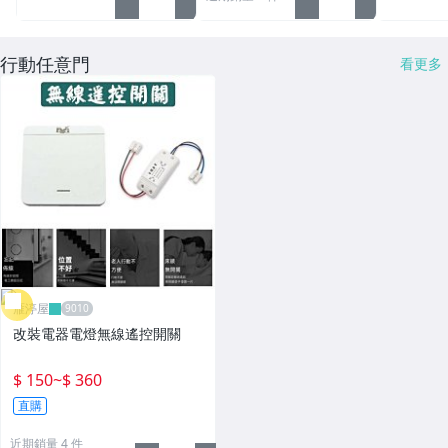
行動任意門
看更多
雁渟屋
改裝電器電燈無線遙控開關
$ 150
~
$ 360
直購
近期銷量 4 件