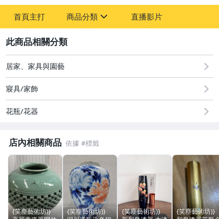
首頁主打
商品分類
直播影片
sign
2
圖書/影音/文具
古董、藝術與礦石
居家、家具與園藝
居家、家具與園藝
寢具/家飾
玩具、模型與公仔
花瓶/花器
男性精品與服飾
店內相關商品
女裝與服飾配件
手錶與飾品配件
相機、攝影與周邊
運動、戶外與休閒
{笑塵藝術坊)}
{笑塵藝術坊)}
{笑塵藝術坊)}
{笑塵藝術坊)}