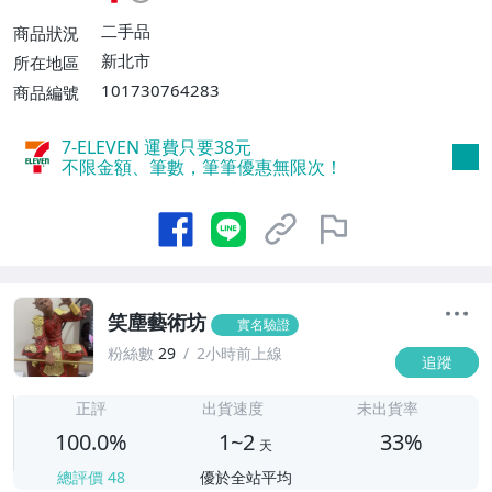
件運費$100】
二手品
商品狀況
新北市
所在地區
101730764283
商品編號
7-ELEVEN 運費只要
38
元
不限金額、筆數，筆筆優惠無限次！
笑塵藝術坊
實名驗證
粉絲數
29
2小時前上線
追蹤
1
正評
出貨速度
未出貨率
100.0%
1~2
33%
天
總評價
48
優於全站平均