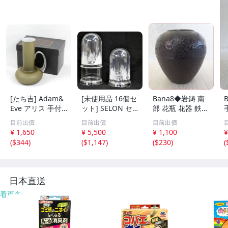
[たち吉] Adam&
[未使用品 16個セ
Bana8◆岩鋳 南
Eve アリス 手付
ット] SELON セ
部 花瓶 花器 鉄瓶
花生 長 SM GA-1
ロンドーム クリ
鉄器 和風 飾壺 イ
目前出價
目前出價
目前出價
06 高さ24cm
アー 120L プリン
ンテリア
¥ 1,650
¥ 5,500
¥ 1,100
¥
ト アダプター付
(
$344
)
(
$1,147
)
(
$230
)
(
フラワーアレンジ
デコレート フィ
ギュア 高さ約21/
28cm
日本直送
看更多