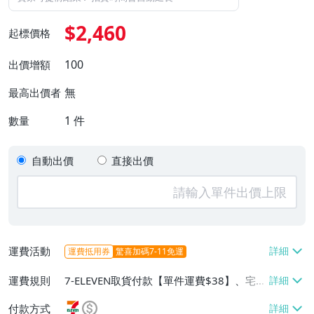
$2,460
起標價格
100
出價增額
無
最高出價者
1
件
數量
自動出價
直接出價
運費活動
運費抵用券
驚喜加碼7-11免運
運費規則
7-ELEVEN取貨付款【單件運費$38】、宅
配/貨運【單件運費$180】、郵局掛號【單
付款方式