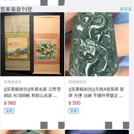
賣家最新刊登
看更多
笑塵藝術坊
笑塵藝術坊
{(笑塵藝術坊)}帝展名家 立野雪
{(笑塵藝術坊}}天然A貨翡翠 龍
鄉款 松濤歸帆 和歌山名家 前
牌 吊墬 項練 手擺件帶鑒定 檢
田蒼風 嵐峽流筏 絹本二軸 -軸
漏一波
$ 960
$ 500
畫 茶掛 書法 絹本 山水 花鳥
直購
直購
人物 走獸