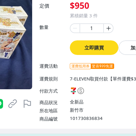
$950
定價
累積銷量
3
件
數量
立即購買
加
運費活動
運費抵用券
驚喜$99免運
運費規則
7-ELEVEN取貨付款【單件運費$
$38】
付款方式
全新品
商品狀況
新竹市
所在地區
101730836834
商品編號
7-ELEVEN 運費只要
38
元