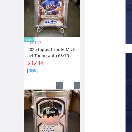
收藏品
鬥陣野球
2025 topps Tribute Mich
ael Toung auto 68/75 限
量簽名卡
$ 1,444
直購