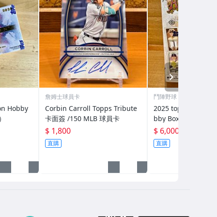
NEXT
詹姆士球員卡
鬥陣野球
on Hobby
Corbin Carroll Topps Tribute
2025 topps Allen &
卡）
卡面簽 /150 MLB 球員卡
bby Box (保2 hit /
品）
$ 1,800
$ 6,000
直購
直購