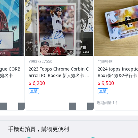
Y9937327550
鬥陣野球
ague CORB
2023 Topps Chrome Corbin C
2024 topps Incepti
新人簽名卡
arroll RC Rookie 新人簽名卡 P
Box (保1簽&2平行
SA鑑定 台美混血 卡仔
$ 6,200
$ 9,500
直購
直購
近期銷量 1 件
手機逛拍賣，購物更便利