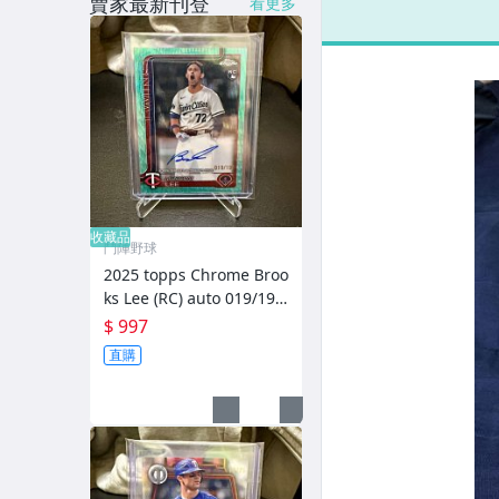
賣家最新刊登
看更多
收藏品
鬥陣野球
2025 topps Chrome Broo
ks Lee (RC) auto 019/199
新人限量簽名卡
$ 997
直購