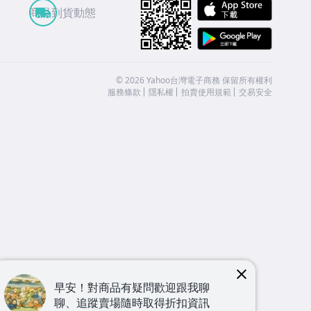
APP St
商品到貨動態
Google
©
2026
Yahoo台灣電子商務 保留所有權利
服務條款
隱私權
拍賣使用規範
交易安全