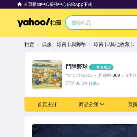
首頁
購物中心
帳務中心
信箱
App下載
Yahoo拍賣
拍賣
偶像、球員卡與郵幣
球員卡/其他收藏卡
鬥陣野球
實名驗證
Y8157142669
粉絲數
309
9小
正評
99.5%
(
180
)
首頁主打
商品分類
直
sign
偶像、球員卡與郵幣