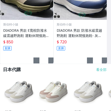
斯伯特小舖
斯伯特小舖
DIADORA 男款 E寬楦防潑水
DIADORA 男款 防潑水緩震越
緩震越野跑鞋 運動休閒慢跑
野跑鞋 運動休閒慢跑鞋- 灰藍7
鞋- 卡其73701
1932
$ 850
$ 720
直購
直購
日本代購
看全部