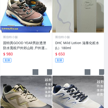
斯伯特小舖
斯伯特小舖
固特異GOOD YEAR男款透溼
DHC Mild Lotion 滋養化粧水
防水寬楦戶外郊山鞋 戶外運動
(L）180ml
休閒鞋 - 咖啡53423
$ 980
$ 650
直購
直購