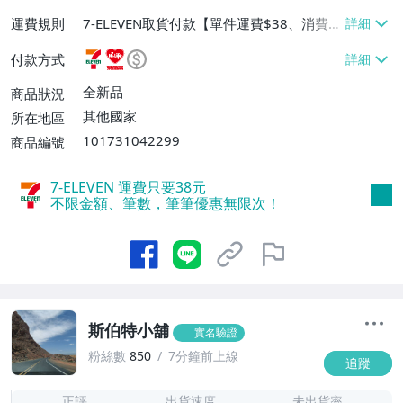
運費規則
7-ELEVEN取貨付款【單件運費$38、消費滿
$6000免運費】、萊爾富取貨付款【單件運
付款方式
費$60、消費滿$6000免運費】、郵局掛號
【單件運費$80、消費滿$6000免運費】、
全新品
商品狀況
離島配送【單件運費$100、消費滿$5000
其他國家
所在地區
免運費】
101731042299
商品編號
7-ELEVEN 運費只要
38
元
不限金額、筆數，筆筆優惠無限次！
斯伯特小舖
實名驗證
粉絲數
850
7分鐘前上線
追蹤
1
正評
出貨速度
未出貨率