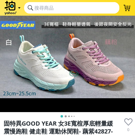
固特異GOOD YEAR 女3E寬楦厚底輕量緩
0
震慢跑鞋 健走鞋 運動休閒鞋- 藕紫42827-