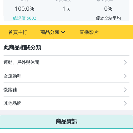
100.0%
1
0%
天
總評價
5802
優於全站平均
首頁主打
商品分類
直播影片
sign
2
嬰幼兒與孕婦
美容保養與彩妝
運動、戶外與休閒
運動、戶外與休閒
女運動鞋
慢跑鞋
其他品牌
商品資訊