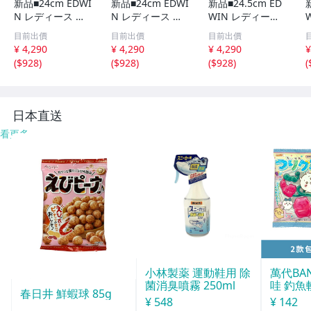
新品■24cm EDWI
新品■24cm EDWI
新品■24.5cm ED
N レディース ス
N レディース ス
WIN レディース
ニーカー 厚底ソ
ニーカー 厚底ソ
スニーカー 厚底
目前出價
目前出價
目前出價
ール 軽量 防滑 く
ール 軽量 防滑 く
ソール 軽量 防滑
¥ 4,290
¥ 4,290
¥ 4,290
¥
すみカラー パー
すみカラー パー
くすみカラー パ
(
$928
)
(
$928
)
(
$928
)
(
ル ビジュー 真珠
ル ビジュー 真珠
ール ビジュー 真
ラメ ロゴ ピンク
ラメ ロゴ ピンク
珠 ラメ ロゴ ピン
【エコ配送】
【エコ配送】
ク 【エコ配送】
日本直送
看更多
小林製薬 運動鞋用 除
萬代BA
菌消臭噴霧 250ml
哇 釣魚
春日井 鮮蝦球 85g
打 14g
¥ 548
¥ 142