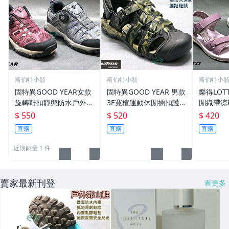
斯伯特小舖
斯伯特小舖
斯伯特小
固特異GOOD YEAR女款
固特異GOOD YEAR 男款
樂得LO
旋轉鞋扣靜態防水戶外鞋
3E寬楦運動休閒插扣護
閒織帶涼鞋
健行鞋 休閒鞋 -酒紅324
趾涼鞋-黑軍綠43745
- 梅紫55
$ 550
$ 520
$ 420
22 -灰32428
直購
直購
直購
近期銷量 1 件
賣家最新刊登
看更多