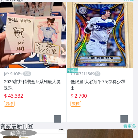
收藏品
JAY SHOP✨
Y9307211569
2026富邦精裝盒✨系列最大獎
低限量!大谷翔平75張!稀少釋
珠珠
出
$ 43,332
$ 2,700
競標
競標
賣家最新刊登
看更多