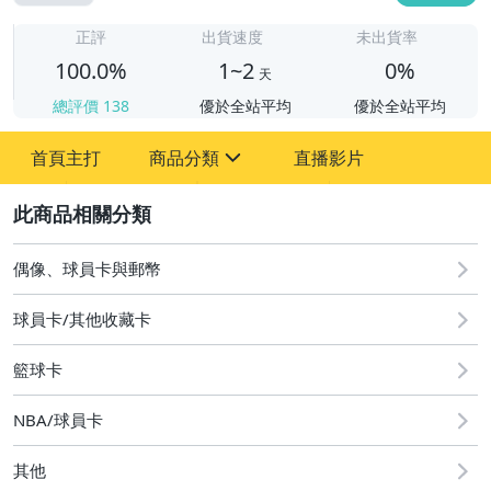
1
正評
出貨速度
未出貨率
100.0%
1~2
0%
天
總評價
138
優於全站平均
優於全站平均
首頁主打
商品分類
直播影片
sign
2
偶像、球員卡與郵幣
偶像、球員卡與郵幣
球員卡/其他收藏卡
籃球卡
NBA/球員卡
其他