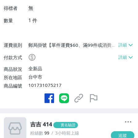
無
得標者
1
件
數量
運費規則
郵局掛號【單件運費$60、滿99件或消費滿
$9999免運費】
付款方式
全新品
商品狀況
台中市
所在地區
101731075217
商品編號
吉吉 414
實名驗證
粉絲數
99
3小時前上線
追蹤