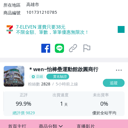
高雄市
所在地區
101731210785
商品編號
7-ELEVEN 運費只要
38
元
不限金額、筆數，筆筆優惠無限次！
＊wen~怡棒壘運動館啟圓商行
店鋪
實名驗證
追蹤
粉絲數
2828
5小時前上線
1
正評
出貨速度
未出貨率
99.9%
1
0%
天
總評價
9829
優於全站平均
首頁主打
商品分類
直播影片