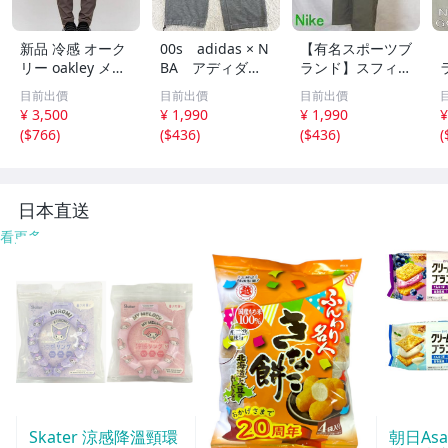
新品 冷感 オーク
00s adidas × N
【有名スポーツブ
リー oakley メン
BA アディダ
ランド】スフィア
ズ 定価11000円
ス コラボ ワイ
ウーブンパンツ/
目前出價
目前出價
目前出價
ロングパンツ ボ
ド スウェット
スポーツ等/グレ
¥ 3,500
¥ 1,990
¥ 1,990
¥
トムス ストレッ
パンツ ボトム
ーぽいブラウン
(
$766
)
(
$436
)
(
$436
)
(
チ カジュアル ト
ス バスパン グ
系/S寸
レーニング ジム
レー 刺繍ロゴ
ウェア L foa4076
メンズ Oサイズ
79
日本直送
看更多
Skater 涼感降溫頸環
朝日Asa