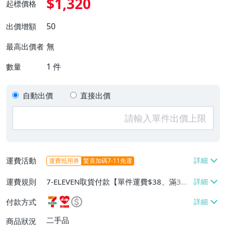
$1,320
起標價格
50
出價增額
無
最高出價者
1
件
數量
自動出價
直接出價
運費活動
運費抵用券
驚喜加碼7-11免運
運費規則
7-ELEVEN取貨付款【單件運費$38、滿3件
或消費滿$1000免運費】、萊爾富取貨付款
付款方式
【單件運費$60、滿3件或消費滿$1000免
運費】、宅配/貨運【單件運費$180】
二手品
商品狀況