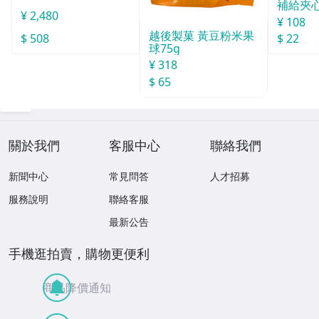
補給夾心
¥ 2,480
g
¥ 108
越後製菓 黃豆粉米果
$ 508
$ 22
球75g
¥ 318
$ 65
關於我們
客服中心
聯絡我們
新聞中心
常見問答
人才招募
服務說明
聯絡客服
最新公告
手機逛拍賣，購物更便利
商品降價通知