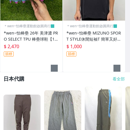
＊wen~怡棒壘運動館啟圓商行
＊wen~怡棒壘運動館啟圓商行
*wen~怡棒壘 26年 美津濃 PR
*wen~怡棒壘 MIZUNO SPOR
O SELECT TPU 棒壘球鞋【11
T STYLE休閒短袖T 簡單又好看
GP267161】現貨特價 先詢問
【D2TAD50209】現貨特價中
$ 2,470
$ 1,000
先詢問
競標
競標
日本代購
看全部