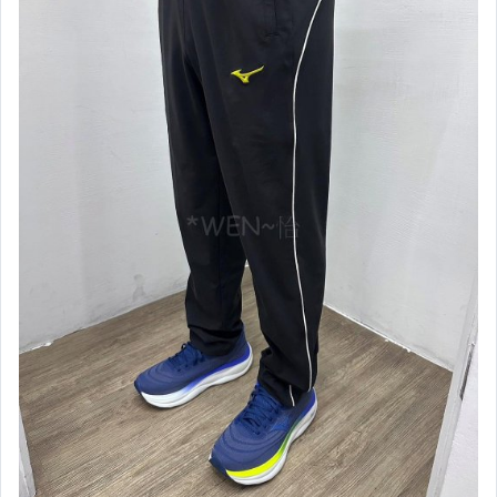
【ANGO籃球.足球.排球用品區】
【泳具】兒童專區
【泳具】男款四角泳褲
【泳具】男款及膝泳褲
【泳具】女款泳衣
【泳具】泳鏡,泳帽,其它
【拖鞋】夏天必備
【中華隊限量商品】
【日本進口區】Mizuno
【運動緊身衣】男用
【運動緊身褲】男用