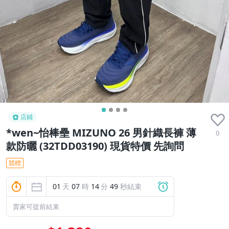
店鋪
*wen~怡棒壘 MIZUNO 26 男針織長褲 薄
0
款防曬 (32TDD03190) 現貨特價 先詢問
競標
01
天
07
時
14
分
48
秒結束
賣家可提前結束