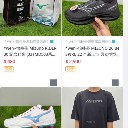
＊wen~怡棒壘運動館啟圓商行
＊wen~怡棒壘運動館啟圓商行
*wen~怡棒壘 Mizuno RIDER
*wen~怡棒壘 MIZUNO 26 IN
30 紀念鞋袋 (33TMD503系列)
SPIRE 22 全新上市 男支撐型
現貨特價中 下單前先詢問
慢跑鞋 (J1GC264556)現貨特價
$ 480
$ 2,900
競標
競標