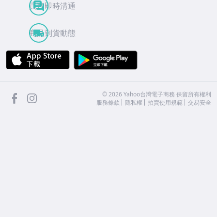
買賣即時溝通
商品到貨動態
APP Store
Google Play
facebook
Instagram
©
2026
Yahoo台灣電子商務 保留所有權利
服務條款
隱私權
拍賣使用規範
交易安全