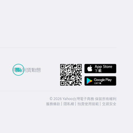
APP St
商品到貨動態
Google
©
2026
Yahoo台灣電子商務 保留所有權利
服務條款
隱私權
拍賣使用規範
交易安全