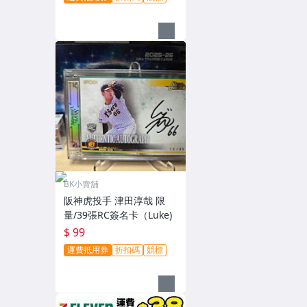
BK小賣舖
阪神虎投手 津田淳哉 限
量/39張RC簽名卡（Luke)
$ 99
運費抵用券
折扣碼
競標