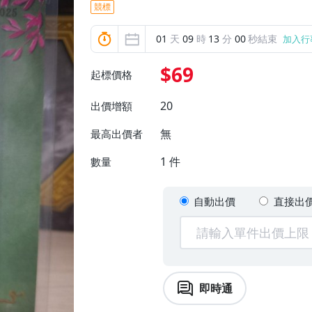
競標
01
天
09
時
12
分
58
秒結束
加入行
$69
起標價格
20
出價增額
無
最高出價者
1
件
數量
自動出價
直接出
即時通