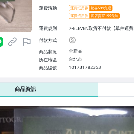
運費活動
運費抵用券
驚喜$99免運
運費抵用券
實店賣家199免運
運費規則
7-ELEVEN取貨不付款【單件運
0件或消費滿$6000免運費】
付款方式
全新品
商品狀況
台北市
所在地區
101731782353
商品編號
7-ELEVEN 運費只要
38
元
不限金額、筆數，筆筆優惠無限次！
商品資訊