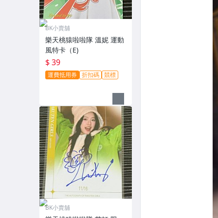
BK小賣舖
樂天桃猿啦啦隊 溫妮 運動
風特卡（E)
$ 39
運費抵用券
折扣碼
競標
BK小賣舖