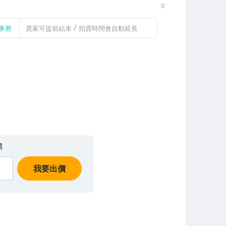
0
/
事曆
賣家可提前結束
拍賣時間會自動延長
價
我要出價