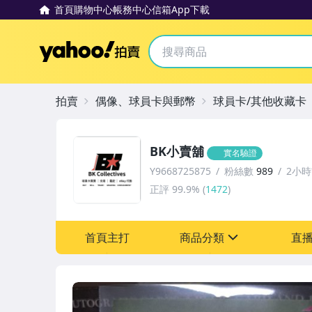
首頁
購物中心
帳務中心
信箱
App下載
Yahoo拍賣
拍賣
偶像、球員卡與郵幣
球員卡/其他收藏卡
BK小賣舖
實名驗證
Y9668725875
粉絲數
989
2小
正評
99.9%
(
1472
)
首頁主打
商品分類
直
sign
成人專區
玩具、模型與公仔