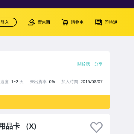
登入
賣東西
購物車
即時通
關於我
分享
貨速度
1~2
天
未出貨率
0%
加入時間
2015/08/07
s用品卡 （X)