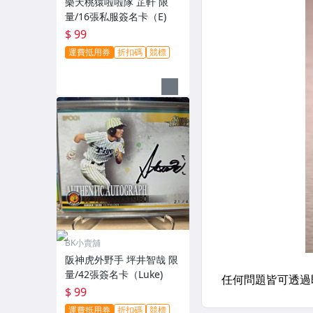
樂天桃猿啦啦隊 芷軒 限
量/16張私服簽名卡（E)
$ 99
運費抵用券
折扣碼
競標
BK小賣舖
阪神虎外野手 坪井智哉 限
量/42張簽名卡（Luke)
$ 99
運費抵用券
折扣碼
競標