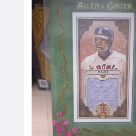
偶像、球員卡與郵幣