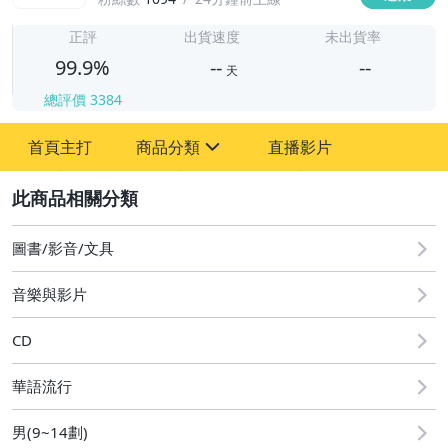
-
-
正評
出貨速度
未出貨率
99.9%
--
--
天
總評價
3384
-
首頁主打
商品分類
直播影片
-
sign
圖書/影音/文具
2
偶像、球員卡與郵幣
圖書/影音/文具
音樂與影片
CD
華語流行
男(9~14劃)