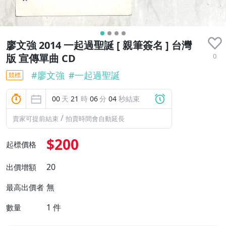
廖文強 2014 一起過聖誕 [ 親筆簽名 ] 台灣
0
版 宣傳單曲 CD
#
廖文強
#
一起過聖誕
競標
00
天
21
時
06
分
03
秒結束
/
賣家可提前結束
拍賣時間會自動延長
$200
起標價格
20
出價增額
無
最高出價者
1
件
數量