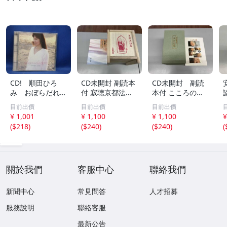
CD! 順田ひろ
CD未開封 副読本
CD未開封 副読
み おぼらだれ
付 寂聴京都法話
本付 こころの
ん 帯付き OM
集 ユーキャン
扉 河合隼雄講話
目前出價
目前出價
目前出價
CD-16 42405
集
¥ 1,001
¥ 1,100
¥ 1,100
¥
(
$218
)
(
$240
)
(
$240
)
(
關於我們
客服中心
聯絡我們
新聞中心
常見問答
人才招募
服務說明
聯絡客服
最新公告