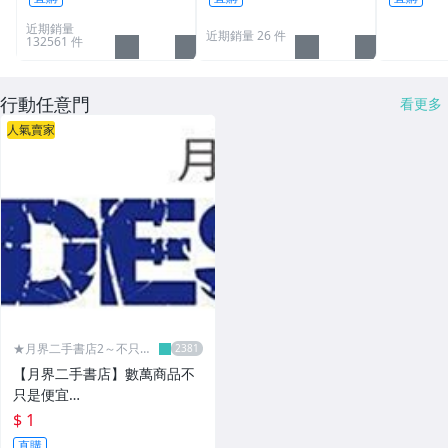
L30 N10
近期銷量
近期銷量 26 件
132561 件
行動任意門
看更多
人氣賣家
★月界二手書店2～不只是
便宜...★
【月界二手書店】數萬商品不
只是便宜…
$ 1
直購