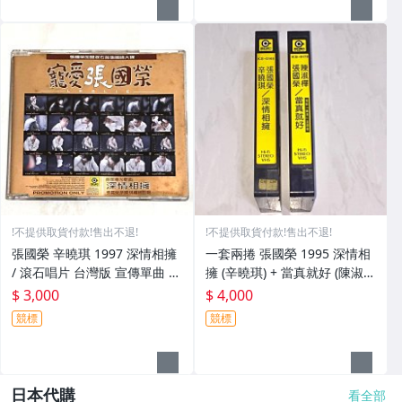
!不提供取貨付款!售出不退!
!不提供取貨付款!售出不退!
張國榮 辛曉琪 1997 深情相擁
一套兩捲 張國榮 1995 深情相
/ 滾石唱片 台灣版 宣傳單曲 C
擁 (辛曉琪) + 當真就好 (陳淑
D / 選自 寵愛張國榮
樺) 滾石唱片 台灣版 播映用宣
$ 3,000
$ 4,000
傳單曲 錄影帶 VHS (非CD錄音
競標
競標
帶卡帶)
日本代購
看全部