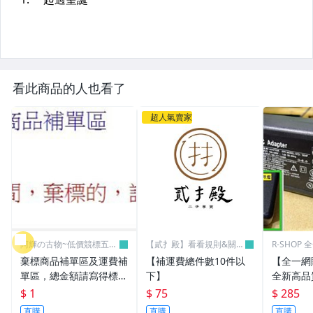
看此商品的人也看了
超人氣賣家
阿輝の古物~低價競標五六
【貳扌殿】看看規則&關於
R-SHOP
日結標
我
棄標商品補單區及運費補
【補運費總件數10件以
【全一網
單區，總金額請寫得標商
下】
全新高品質
品金額，運費請寫棄標商
筆電 變壓器
$ 1
$ 75
$ 285
品原設定之運費
3.16A通用
直購
直購
直購