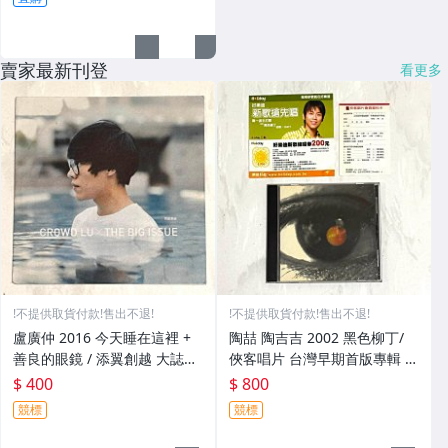
賣家最新刊登
看更多
!不提供取貨付款!售出不退!
!不提供取貨付款!售出不退!
盧廣仲 2016 今天睡在這裡 +
陶喆 陶吉吉 2002 黑色柳丁/
善良的眼鏡 / 添翼創越 大誌雜
俠客唱片 台灣早期首版專輯 C
誌 台灣版 兩首歌 限量宣傳單
D / 附歌詞 好樂迪新歌練唱劵
$ 400
$ 800
曲 CD
回函卡
競標
競標