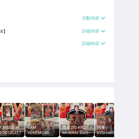
38】
NEXT
M REDDISH
CAM
限量275 KRIS
限量65
9-20 SELECT
WHITMORE
MURRAY 2023-
KYSHAWN
IC MOSAIC
LOTS 2023-24
24 HOOPS
GEORGE 2024-