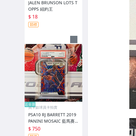
JALEN BRUNSON LOTS T
OPPS 紐約王
$ 18
競標
近全新
買卡奴球員卡拍賣
PSA10 RJ BARRETT 2019
PANINI MOSAIC 藍馬賽
克亮 RC 新人
$ 750