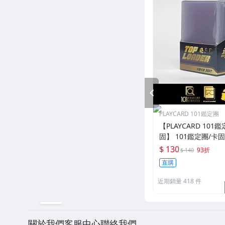
PREV
PLAYCARD 101鑑定團
【PLAYCARD 101鑑
固】 101鑑定團/卡
一般卡夾 / 塑膠殼 尺
$ 130
93折
$ 140
直購
近期銷量 418 件
關於我們
客服中心
聯絡我們