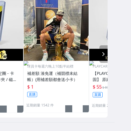
NEXT
球員卡每週六晚上10點半結標
PLAYCARD 101鑑定團
定團 - 卡
補差額 湊免運（補競標未結
【PLAYCARD 101鑑
夾 / 磁鐵
帳）(用補差額都會送小卡）
固】 原廠原裝 磁鐵卡
H130
殼 尺寸：55pt / CPH
$ 1
$ 55
69折
$ 80
直購
直購
近期銷量 1542 件
近期銷量 266 件