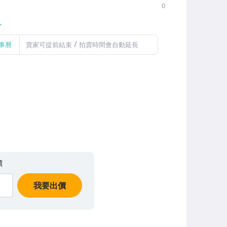
0
人
/
事曆
賣家可提前結束
拍賣時間會自動延長
價
我要出價