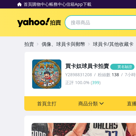
首頁
購物中心
帳務中心
信箱
App下載
Yahoo拍賣
拍賣
偶像、球員卡與郵幣
球員卡/其他收藏卡
買卡奴球員卡拍賣
實名驗證
Y2898831208
粉絲數
138
7小
正評
100.0%
(
399
)
首頁主打
商品分類
直
sign
玩具、模型與公仔
偶像、球員卡與郵幣