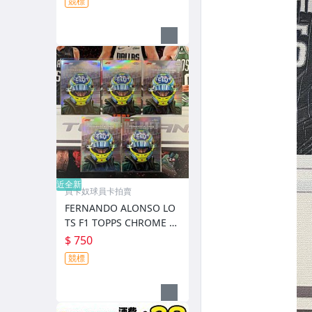
競標
近全新
買卡奴球員卡拍賣
FERNANDO ALONSO LO
TS F1 TOPPS CHROME 銀
亮 特卡 安全帽卡
$ 750
競標