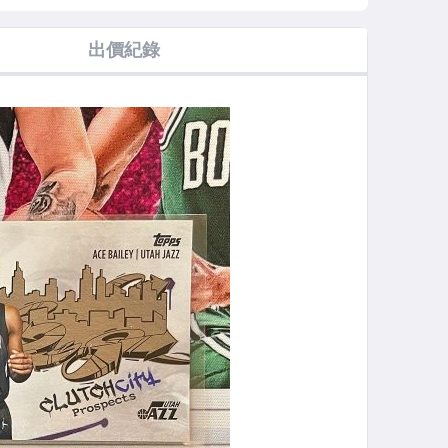
 新人
DONRUSS
PREMIUM
25 SELECT RC
PRIZM 特卡 銀
STOCK RC 新人
新人
出價紀錄
亮 RC 新人