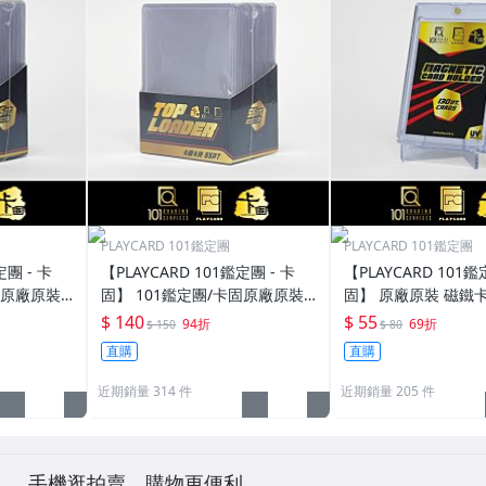
PLAYCARD 101鑑定團
PLAYCARD 101鑑定團
定團 - 卡
【PLAYCARD 101鑑定團 - 卡
【PLAYCARD 101鑑
固原廠原裝
固】 101鑑定團/卡固原廠原裝
固】 原廠原裝 磁鐵卡
寸：35pt
一般卡夾 / 塑膠殼 尺寸：55pt
殼 尺寸：130pt / CP
$ 140
$ 55
94折
69折
$ 150
$ 80
直購
直購
近期銷量 314 件
近期銷量 205 件
手機逛拍賣，購物更便利