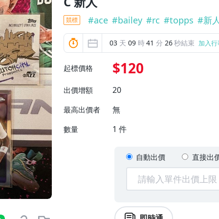
C 新人
#
ace
#
bailey
#
rc
#
topps
#
新
競標
03
天
09
時
41
分
24
秒結束
加入行
$120
起標價格
20
出價增額
無
最高出價者
1
件
數量
自動出價
直接出
即時通