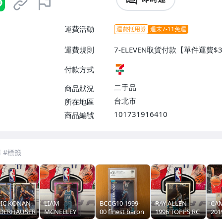
運費活動
運費抵用券
週末7-11免運
運費規則
7-ELEVEN取貨付款【單件運費$
付款方式
二手品
商品狀況
台北市
所在地區
101731916410
商品編號
7-ELEVEN 運費只要
38
元
不限金額、筆數，筆筆優惠無限次！
IC KONAN-
LIAM
BCCG10 1999-
RAY ALLEN
CA
EDERHÄUSER
MCNEELEY
00 finest baron
1996 TOPPS RC
201
5 TOPPS 雪
2025 TOPPS RC
davis RC 新人
新人
OPT