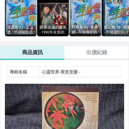
群星會 33 - 王芷
蘇霈 永遠的微笑
群星會 43 - 吳靜
群星會 18 - 美
蕾 - 早期麗歌唱
- 1992年友善的
嫻 - 早期麗歌唱
- 早期麗歌唱片
片版 - 碟片9成
狗 - 碟片近新 無
片版 - 碟片近新
版 - 碟片近新 
新 - 201元起標
lFPI - 201元起標
- 151元起標
側標 - 151元起
M3099
M49
M2176
標 M51
商品資訊
出價紀錄
專輯名稱
心靈世界 禪意音樂 -