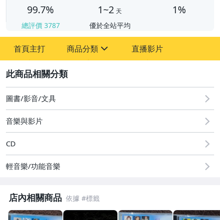
99.7%
1~2
1%
天
總評價
3787
優於全站平均
首頁主打
商品分類
直播影片
sign
2
其它
圖書/影音/文具
音樂與影片
CD
輕音樂/功能音樂
店內相關商品