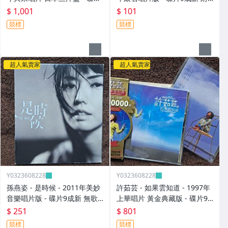
9成新 無IFPI - 1001元起標 M
側標 - 101元起標 M2365
$ 1,001
$ 101
2316
競標
競標
超人氣賣家
超人氣賣家
Y0323608228
Y0323608228
孫燕姿 - 是時候 - 2011年美妙
許茹芸 - 如果雲知道 - 1997年
音樂唱片版 - 碟片9成新 無歌
上華唱片 黃金典藏版 - 碟片9
詞 - 251元起標 8
成新 附外紙盒+寫真年曆 - 801
$ 251
$ 801
元起標 大
競標
競標