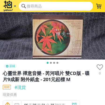
出清品
店鋪
心靈世界 禪意音樂 - 芮河唱片 雙CD版 - 碟
0
片9成新 附外紙盒 - 201元起標 M
#
現貨
競標
現貨供應
06
天
05
時
01
分
37
秒結束