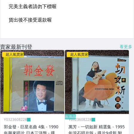
賣家最新刊登
看更多
超人氣賣家
超人氣賣家
出清品
Y0323608228
Y0323608228
郭金發 - 巨星名曲 4集 - 1990
萬芳 - 一切如新 精選集 - 1995
年興來唱片 日本三洋盤 - 碟片
年滾石唱片版 - 碟片9成新 附