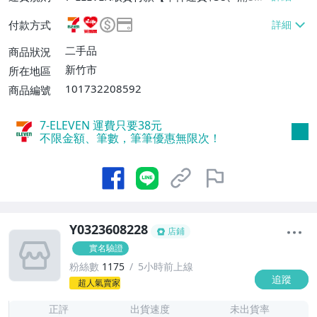
或消費滿$3000免運費】、萊爾富取貨付款
付款方式
【單件運費$60、消費滿$2000免運費】、
郵局掛號【單件運費$60、滿8件或消費滿
二手品
商品狀況
$3000免運費】
新竹市
所在地區
101732208592
商品編號
7-ELEVEN 運費只要
38
元
不限金額、筆數，筆筆優惠無限次！
Y0323608228
店鋪
實名驗證
粉絲數
1175
5小時前上線
追蹤
1
超人氣賣家
正評
出貨速度
未出貨率