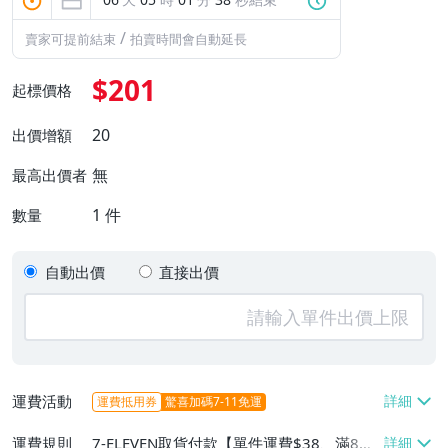
/
賣家可提前結束
拍賣時間會自動延長
$201
起標價格
20
出價增額
無
最高出價者
1
件
數量
自動出價
直接出價
運費活動
運費抵用券
驚喜加碼7-11免運
運費規則
7-ELEVEN取貨付款【單件運費$38、滿8件