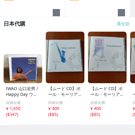
日本代購
看全部
IWAO 山口岩男 /
【ムード CD】ポ
【ムード CD】ポ
Happy Day ウク
ール・モーリア /
ール・モーリア /
レレ・アルバム
世界のロック・ポ
フレンチ・ポップ
目前出價
目前出價
目前出價
傑作 廃盤CD 稀少
ップス・ヒット集
ス集 雪が降る、
¥ 1,650
¥ 400
¥ 400
¥
品 帯付 ケツメイ
レット・イット・
シバの女王、愛の
(
$347
)
(
$85
)
(
$85
)
(
シ / Ryoji / 馬場
ビー、ヘイ・ジュ
休日、あなたのと
俊英 / 坂田学 / 西
ード、明日の架け
りこ 全20曲
本明 / 田中義人
る橋 全20曲