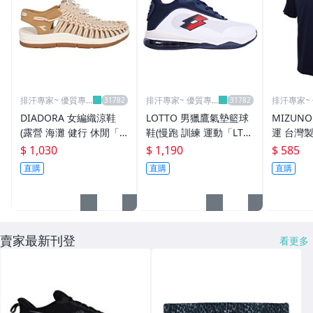
排汗專家~ 優質專
排汗專家~ 優質專
排汗專家~
業運動休閒賣場
業運動休閒賣場
業運動休
DIADORA 女編織涼鞋
LOTTO 男獵鷹氣墊籃球
MIZUN
(露營 海灘 健行 休閒「D
鞋(慢跑 訓練 運動「LT6
運 台灣製
A3613119」≡排汗專家≡
AMB6116」≡排汗專家≡
閒「32TA
$ 1,030
$ 1,190
$ 585
汗專家≡
直購
直購
直購
賣家最新刊登
看更多