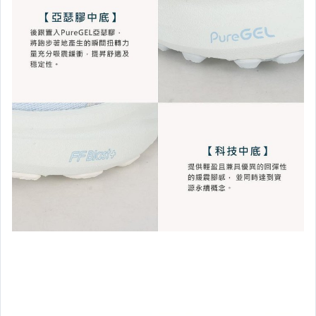
【 匹 克 球 】
【 棒 壘 球 】
嚴選保暖 ♂MEN男♂