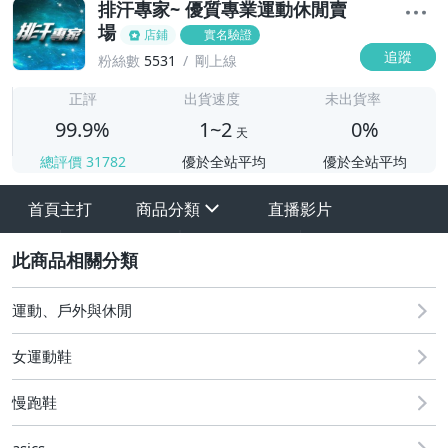
排汗專家~ 優質專業運動休閒賣
場
店鋪
實名驗證
追蹤
粉絲數
5531
剛上線
1
正評
出貨速度
未出貨率
99.9%
1~2
0%
天
總評價
31782
優於全站平均
優於全站平均
首頁主打
商品分類
直播影片
sign
2
運動、戶外與休閒
女運動鞋
慢跑鞋