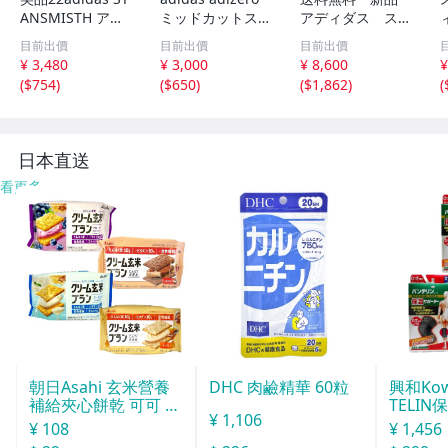
ANSMISTH アデ
ミッドカットスニ
アディダス スー
ィダス スタンス
ーカー 黒赤 バッ
パースター トリ
目前出價
目前出價
目前出價
ミス HC429
シュサイズ違い
コロール 23.5c
¥ 3,480
¥ 3,000
¥ 8,600
¥
m
(
$754
)
(
$650
)
(
$1,862
)
(
日本直送
看更多
朝日Asahi 玄米營養
DHC 肉鹼精華 60粒
興和Ko
補給夾心餅乾 可可 72
TELIN
¥ 1,106
g
L
¥ 108
¥ 1,456