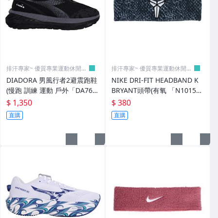
排汗專家~ 優質專業運動休閒賣
排汗專家~ 優質專業運動休閒賣
場
場
DIADORA 男風行者2避震跑鞋
NIKE DRI-FIT HEADBAND K
(慢跑 訓練 運動 戶外「DA762
BRYANT頭帶(有氧 「N101521
7390」≡排汗專家≡
4027OS」≡排汗專家≡
$ 1,350
$ 380
直購
直購