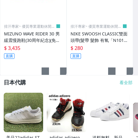
排汗專家~ 優質專業運動休閒賣
排汗專家~ 優質專業運動休閒賣
場
場
MIZUNO WAVE RIDER 30 男
NIKE SWOOSH CLASSIC雙面
緩震慢跑鞋(30周年紀念)(免運
頭帶(髮帶 髮飾 有氧「N10124
「J1GU262382」≡排汗專家≡
12651OS」≡排汗專家≡
$ 3,435
$ 280
直購
直購
日本代購
看全部
美品22adidas ST
adidas adizero
送料無料 新品