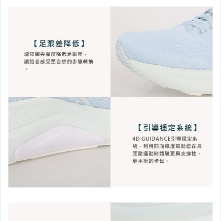
└ 服 飾‧Kappa
【 包、襪、帽 】
【運 動 護 具 】
【其 他 配 件 】
【袖 套、腿 套】
【 手 套 】
── 運 動 分 類 區 ──
【 排 球 】
【 游 泳 】
【 籃 球 】
【 羽 球 】