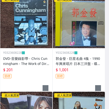
Y0323608228
Y0323608228
DVD-音樂錄影帶 - Chris Cun
郭金發 - 巨星名曲 4集 - 1990
ningham - The Work of Dire
年興來唱片 日本三洋盤 - 碟片
ctor -2003年美國版 碟片近新
9成新 無IFPI - 1001元起標 M
$ 201
$ 1,001
- 201元起標 D497
2316
競標
競標
超人氣賣家
超人氣賣家