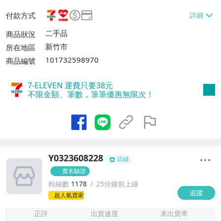
或消費滿$3000免運費】、萊爾富取貨付款
付款方式
【單件運費$60、消費滿$2000免運費】、
郵局掛號【單件運費$60、滿8件或消費滿
二手品
商品狀況
$3000免運費】
新竹市
所在地區
101732598970
商品編號
7-ELEVEN 運費只要
38
元
不限金額、筆數，筆筆優惠無限次！
Y0323608228
店鋪
實名驗證
粉絲數
1178
25分鐘前上線
追蹤
1
超人氣賣家
正評
出貨速度
未出貨率