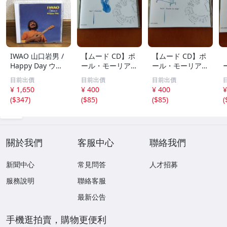
IWAO 山口岩男 /
【ムード CD】ポ
【ムード CD】ポ
Happy Day ウク
ール・モーリア /
ール・モーリア /
レレ・アルバム
世界のロック・ポ
フレンチ・ポップ
目前出價
目前出價
目前出價
傑作 廃盤CD 稀少
ップス・ヒット集
ス集 雪が降る、
¥ 1,650
¥ 400
¥ 400
¥
品 帯付 ケツメイ
レット・イット・
シバの女王、愛の
(
$347
)
(
$85
)
(
$85
)
(
シ / Ryoji / 馬場
ビー、ヘイ・ジュ
休日、あなたのと
俊英 / 坂田学 / 西
ード、明日の架け
りこ 全20曲
本明 / 田中義人
る橋 全20曲
關於我們
客服中心
聯絡我們
新聞中心
常見問答
人才招募
服務說明
聯絡客服
最新公告
手機逛拍賣，購物更便利