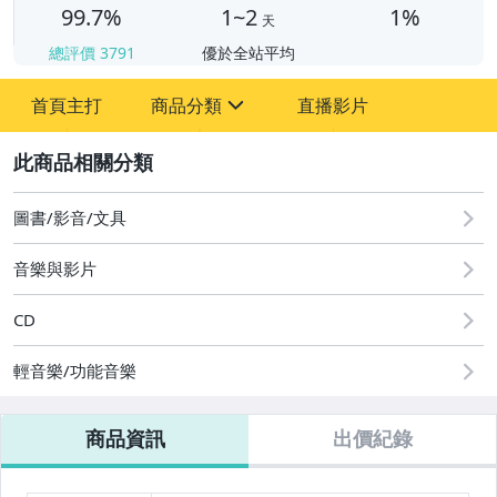
99.7%
1~2
1%
天
總評價
3791
優於全站平均
首頁主打
商品分類
直播影片
sign
2
其它
圖書/影音/文具
音樂與影片
CD
輕音樂/功能音樂
商品資訊
出價紀錄