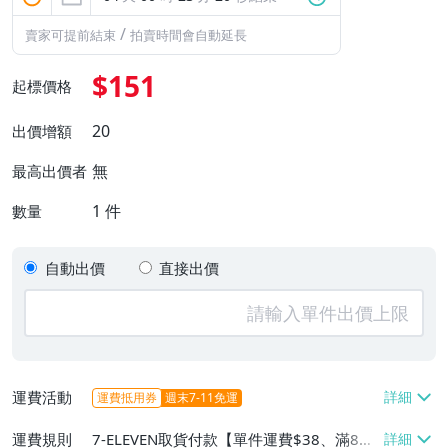
/
賣家可提前結束
拍賣時間會自動延長
$151
起標價格
20
出價增額
無
最高出價者
1
件
數量
自動出價
直接出價
運費活動
運費抵用券
週末7-11免運
運費規則
7-ELEVEN取貨付款【單件運費$38、滿8件