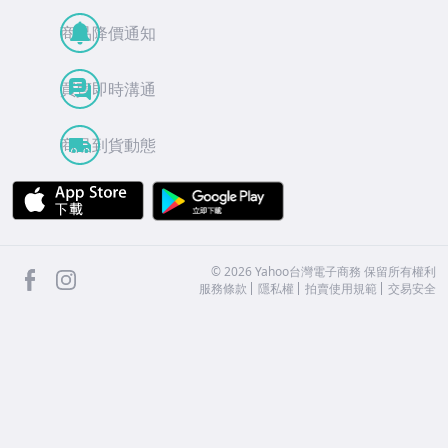
商品降價通知
買賣即時溝通
商品到貨動態
APP Store
Google Play
facebook
Instagram
©
2026
Yahoo台灣電子商務 保留所有權利
服務條款
隱私權
拍賣使用規範
交易安全