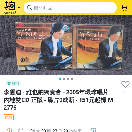
店鋪
李雲迪 - 維也納獨奏會 - 2005年環球唱片
0
內地雙CD 正版 - 碟片9成新 - 151元起標 M
2776
競標
04
天
00
時
23
分
19
秒結束