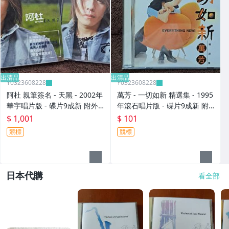
出清品
出清品
Y0323608228
Y0323608228
阿杜 親筆簽名 - 天黑 - 2002年
萬芳 - 一切如新 精選集 - 1995
華宇唱片版 - 碟片9成新 附外
年滾石唱片版 - 碟片9成新 附
紙盒 - 1001元起標 M2140
側標 - 101元起標 M2365
$ 1,001
$ 101
競標
競標
日本代購
看全部