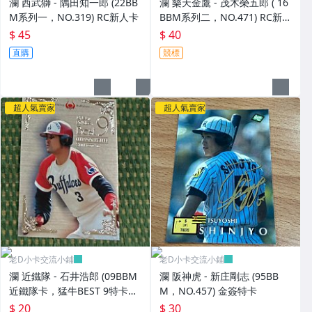
瀾 西武獅 - 隅田知一郎 (22BB
瀾 樂天金鷹 - 茂木榮五郎 ( 16
M系列一，NO.319) RC新人卡
BBM系列二，NO.471) RC新人
卡
$ 45
$ 40
直購
競標
超人氣賣家
超人氣賣家
老D小卡交流小鋪
老D小卡交流小鋪
瀾 近鐵隊 - 石井浩郎 (09BBM
瀾 阪神虎 - 新庄剛志 (95BB
近鐵隊卡，猛牛BEST 9特卡，
M，NO.457) 金簽特卡
NO.B3) 狼主
$ 20
$ 30