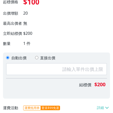
$100
起標價格
20
出價增額
無
最高出價者
$200
立即結標價
1
件
數量
自動出價
直接出價
$200
結標價
運費活動
運費抵用券
驚喜$99免運