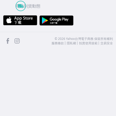
商品到貨動態
APP Store
Google Play
facebook
Instagram
©
2026
Yahoo台灣電子商務 保留所有權利
服務條款
隱私權
拍賣使用規範
交易安全