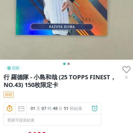
店鋪
行 羅德隊 - 小島和哉 (25 TOPPS FINEST，
0
NO.43) 150枚限定卡
競標
01
天
07
時
48
分
50
秒結束
賣家可提前結束