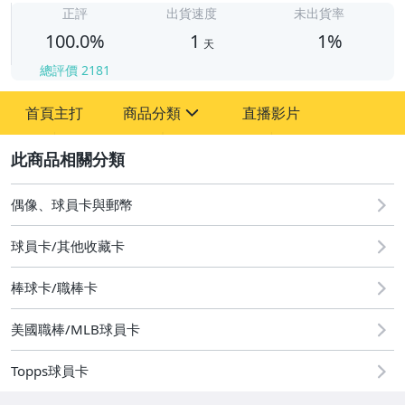
正評
出貨速度
未出貨率
100.0%
1
1%
天
總評價
2181
首頁主打
商品分類
直播影片
sign
2
其它
偶像、球員卡與郵幣
球員卡/其他收藏卡
棒球卡/職棒卡
美國職棒/MLB球員卡
Topps球員卡