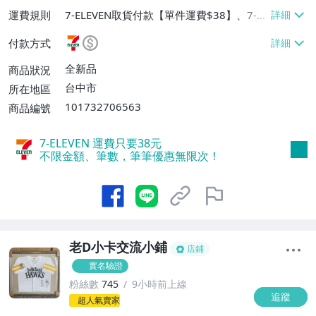
運費規則
7-ELEVEN取貨付款【單件運費$38】、7-EL
EVEN取貨不付款【單件運費$38】、宅配/
付款方式
貨運【單件運費$60、消費滿$1000免運
費】、郵局掛號【單件運費$31、滿10件或
全新品
商品狀況
消費滿$700免運費】、低溫配送【單件運
台中市
所在地區
費$60】
101732706563
商品編號
7-ELEVEN 運費只要
38
元
不限金額、筆數，筆筆優惠無限次！
老D小卡交流小鋪
店鋪
實名驗證
粉絲數
745
9小時前上線
追蹤
1
超人氣賣家