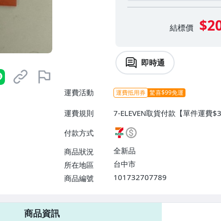
$2
結標價
即時通
運費活動
運費抵用券
驚喜$99免運
運費規則
7-ELEVEN取貨付款【單件運費$
$38】、宅配/貨運【單件運費$
付款方式
【單件運費$31、滿10件或消費
$60】
全新品
商品狀況
台中市
所在地區
101732707789
商品編號
7-ELEVEN 運費只要
38
元
不限金額、筆數，筆筆優惠無限次！
商品資訊