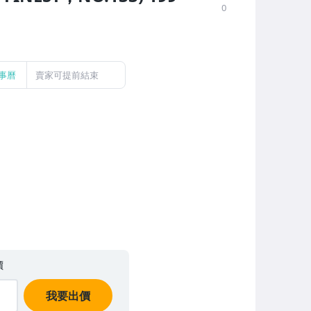
0
事曆
賣家可提前結束
價
我要出價