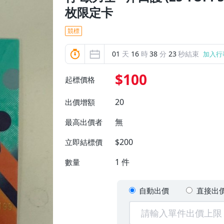
枚限定卡
競標
01
天
16
時
38
分
21
秒結束
加入行
$100
起標價格
20
出價增額
無
最高出價者
$200
立即結標價
1
件
數量
自動出價
直接出