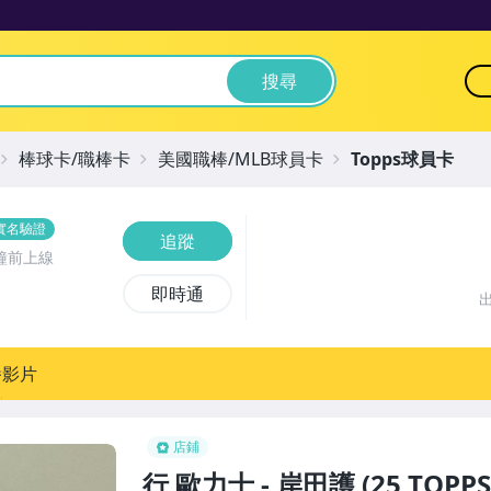
搜尋
棒球卡/職棒卡
美國職棒/MLB球員卡
Topps球員卡
實名驗證
追蹤
鐘前上線
即時通
播影片
店鋪
行 歐力士 - 岸田護 (25 TOPPS 