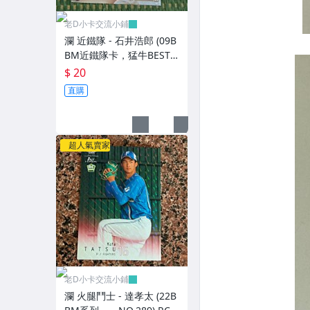
老D小卡交流小鋪
瀾 近鐵隊 - 石井浩郎 (09B
BM近鐵隊卡，猛牛BEST 9
特卡，NO.B3) 狼主
$ 20
直購
超人氣賣家
老D小卡交流小鋪
瀾 火腿鬥士 - 達孝太 (22B