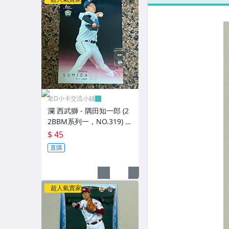
老D小卡交流小鋪
瀾 西武獅 - 隅田知一郎 (2
2BBM系列一，NO.319) R
C新人卡
$ 45
直購
超人氣賣家