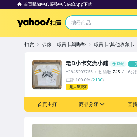
首頁
購物中心
帳務中心
信箱
App下載
Yahoo拍賣
拍賣
偶像、球員卡與郵幣
球員卡/其他收藏卡
老D小卡交流小鋪
店鋪
Y2845203766
粉絲數
745
16分
正評
100.0%
(
2180
)
超人氣賣家
首頁主打
商品分類
直
sign
其它