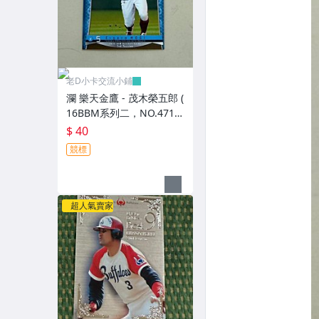
老D小卡交流小鋪
瀾 樂天金鷹 - 茂木榮五郎 (
16BBM系列二，NO.471)
RC新人卡
$ 40
競標
超人氣賣家