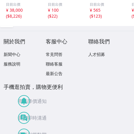
辺上段が波打ち裁
国政府 拾圓 軍用
幣 未使用 2枚 K-0
目前出價
目前出價
目前出價
断 裁断不完全エ
主票 / 壱圓 / 五十
185
-
¥ 38,000
¥ 100
¥ 565
¥
ラー品 K-0004
銭 札 日本 古銭
(
$8,226
)
(
$22
)
(
$123
)
(
紙幣 貨幣 コレク
ション 5枚 まと
めて
關於我們
客服中心
聯絡我們
新聞中心
常見問答
人才招募
服務說明
聯絡客服
最新公告
手機逛拍賣，購物更便利
商品降價通知
買賣即時溝通