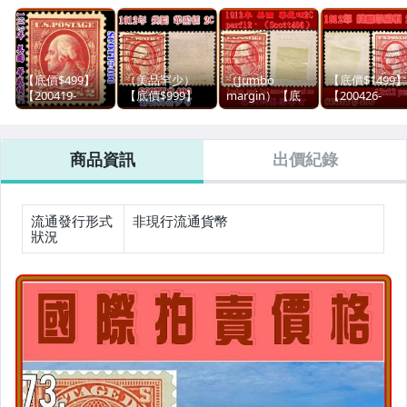
運動、戶外與休閒
電玩遊戲與主機
【底價$499】
（美品罕少）
（Jumbo
【底價$1499】
嬰幼兒與孕婦
【200419-
【底價$999】
margin）【底
【200426-
USA】1912年
【200419－3】
價$1499】
USAP1】1912
寵物用品與水族
美國 華盛頓2C
1912年 美國 華
【200419-
美國華盛頓 2C
perf12°古典
盛頓
USA】1912年
12x12perf(Scot
商品資訊
出價紀錄
票-2（Scott406）
2C(Scott406)
美國 華盛頓2C
成人專區
perf12°古典票-1
原創設計良品
流通發行形式
非現行流通貨幣
汽機車精品百貨
狀況
玩具、模型與公仔
居家、家具與園藝
男性精品與服飾
偶像、球員卡與郵幣