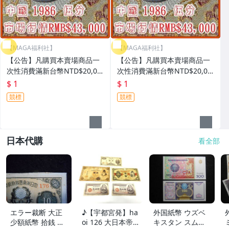
【MAGA福利社】
【MAGA福利社】
【公告】凡購買本賣場商品一
【公告】凡購買本賣場商品一
次性消費滿新台幣NTD$20,00
次性消費滿新台幣NTD$20,00
0元者，即免費贈送中國1986
0元者，即免費贈送中國1986
$ 1
$ 1
年 伍分錢幣壹枚
年 伍分錢幣壹枚
競標
競標
日本代購
看全部
エラー裁断 大正
♪【宇都宮発】ha
外国紙幣 ウズベ
少額紙幣 拾銭 長
oi 126 大日本帝
キスタン スム紙