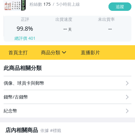
粉絲數
175
5小時前上線
追蹤
-
-
正評
出貨速度
未出貨率
99.8%
--
--
天
總評價
401
-
首頁主打
商品分類
直播影片
-
sign
2
偶像、球員卡與郵幣
圖書/影音/文具
錢幣/古錢幣
古董、藝術與礦石
紀念幣
美容保養與彩妝
電腦、平板與周邊
店內相關商品