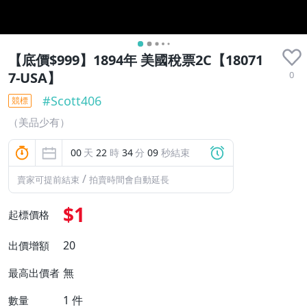
【底價$999】1894年 美國稅票2C【18071
0
7-USA】
#
Scott406
競標
（美品少有）
00
天
22
時
34
分
08
秒結束
/
賣家可提前結束
拍賣時間會自動延長
$1
起標價格
20
出價增額
無
最高出價者
1
件
數量