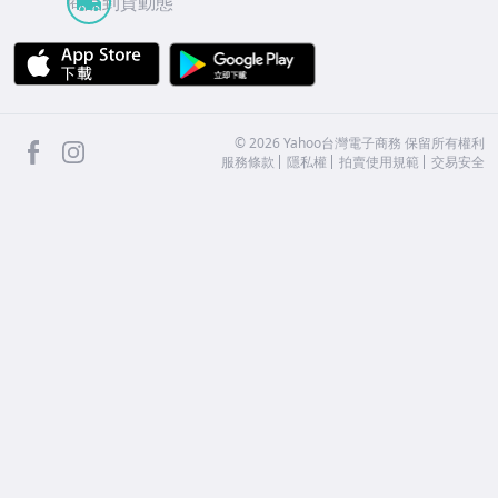
商品到貨動態
APP Store
Google Play
facebook
Instagram
©
2026
Yahoo台灣電子商務 保留所有權利
服務條款
隱私權
拍賣使用規範
交易安全