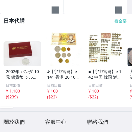
日本代購
看全部
2002年 パンダ 10
♪【宇都宮発】e
■【宇都宮発】e 1
元 銀貨幣 シルバ
141 香港 20 10セ
42 中国 韓国 満州
ー 中国人民銀行
ント 硬貨 / シン
オランダ タイ ド
目前出價
目前出價
目前出價
中華人民共和国
ガポール 50 20 1
イツ フランス フ
¥ 1,100
¥ 100
¥ 100
¥
プルーフ 古銭 硬
0セント / オース
ィリピン イギリ
(
$239
)
(
$22
)
(
$22
)
(
貨 コイン 銀貨 ケ
トラリア 旧1ドル
ス スイス インド
ース入り コレク
札 1ドル 50 1セ
ネシア トルコ 海
ション 6994-RS
ント 硬貨 まとめ
外 外貨 まとめて
て
關於我們
客服中心
聯絡我們