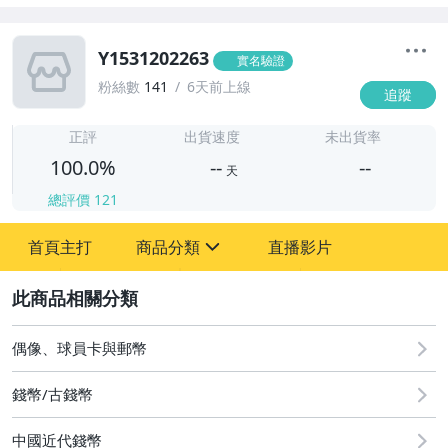
Y1531202263
實名驗證
粉絲數
141
6天前上線
追蹤
-
-
正評
出貨速度
未出貨率
100.0%
--
--
天
總評價
121
-
首頁主打
商品分類
直播影片
-
sign
偶像、球員卡與郵幣
2
手錶與飾品配件
偶像、球員卡與郵幣
錢幣/古錢幣
中國近代錢幣