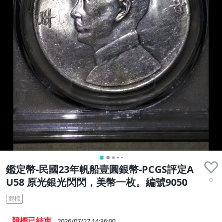
鑑定幣-民國23年帆船壹圓銀幣-PCGS評定A
0
U58 原光銀光閃閃，美幣一枚。編號9050
競標
競標已結束
2026/07/27 14:36:00