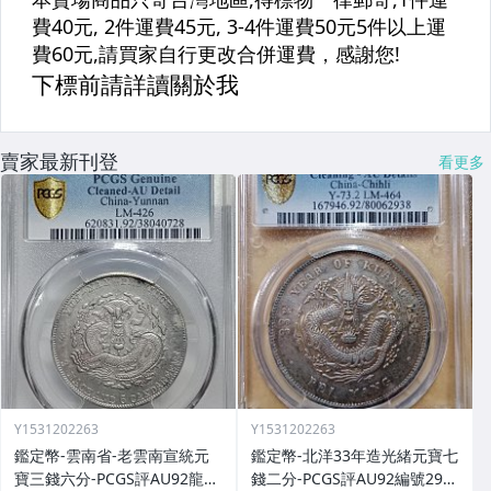
賣家最新刊登
看更多
Y1531202263
Y1531202263
鑑定幣-雲南省-老雲南宣統元
鑑定幣-北洋33年造光緒元寶七
寶三錢六分-PCGS評AU92龍鱗
錢二分-PCGS評AU92編號293