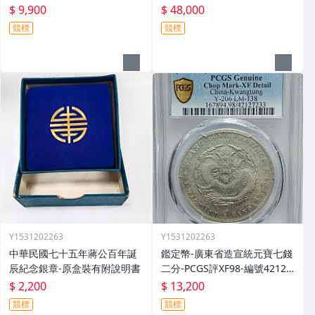
飽滿，雲朵上的紋路清楚，正
8
$ 9,900
$ 48,000
反面打製均勻，超美的一枚龍
競標
競標
銀
Y1531202263
Y1531202263
中華民國七十五年蔣公百年誕
鑑定幣-廣東省造宣統元寶七錢
辰紀念銀章-原盒裝有附說明書
二分-PCGS評XF98-編號42127
233
$ 2,200
$ 13,200
競標
競標