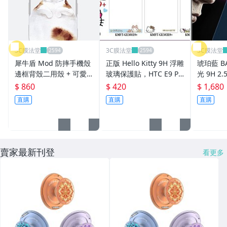
3C膜法堂
3C膜法堂
3C膜法堂
犀牛盾 Mod 防摔手機殼
正版 Hello Kitty 9H 浮雕
琥珀藍 BA
邊框背殼二用殼 + 可愛
玻璃保護貼，HTC E9 PL
光 9H 2
動物系列 慵懶貓 iPhone
US 專用
貼，iPhon
$ 860
$ 420
$ 1,680
7 Plus / 8 Plus
直購
直購
直購
賣家最新刊登
看更多