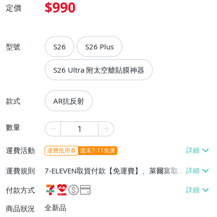
$990
定價
型號
S26
S26 Plus
S26 Ultra 附太空艙貼膜神器
款式
AR抗反射
數量
運費活動
運費抵用券
週末7-11免運
運費規則
7-ELEVEN取貨付款【免運費】、萊爾富取
貨付款【免運費】、宅配/貨運【免運
付款方式
費】、郵局掛號【免運費】、面交/自取/不
寄送【免運費】
全新品
商品狀況