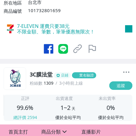
台北市
所在地區
101732801659
商品編號
7-ELEVEN 運費只要
38
元
不限金額、筆數，筆筆優惠無限次！
3C膜法堂
店鋪
實名驗證
粉絲數
1309
3小時前上線
追蹤
1
正評
出貨速度
未出貨率
99.6%
1~2
0%
天
總評價
2594
優於全站平均
優於全站平均
首頁主打
商品分類
直播影片
sign