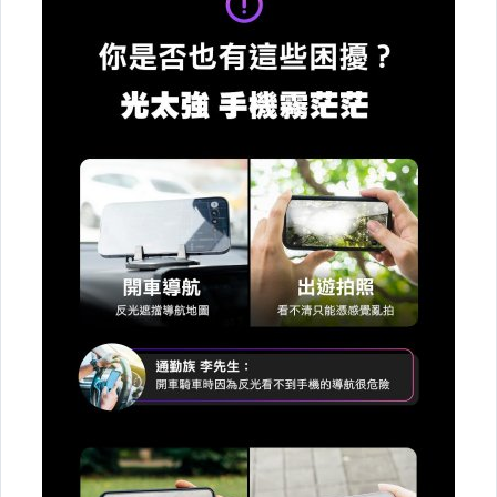
imos 疏水疏油保護貼-其他
9H 類玻璃 / 玻璃-鏡頭貼
美曲膜
APPLE HOME鍵環
LED造型燈 / 公仔 / 耳機 喇叭 音響
可愛 手機殼
筆電包 / 防震內袋
行動電源 / 快充 / 車充
隨身碟 / 清潔用品
●鍵盤保護膜 - ACER
●鍵盤保護膜 - APPLE