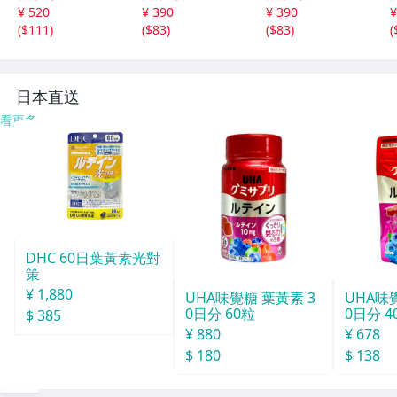
銀 カメラレンズ
to G Power 5G
to G Power 5G
¥ 520
¥ 390
¥ 390
¥
【PET素材】 液晶
【PET素材】 液晶
(
$111
)
(
$83
)
(
$83
)
(
保護フィルム 高
保護フィルム 非
光沢 クリア D323
光沢 指紋防止 D3
24
日本直送
看更多
DHC 60日葉黃素光對
策
¥ 1,880
UHA味覺糖 葉黃素 3
UHA味
0日分 60粒
0日分 4
$ 385
¥ 880
¥ 678
$ 180
$ 138