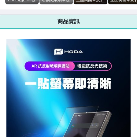
璃保護貼
防摔保護殼 -
UAG 磁吸式 雙
UAG 磁吸式 輕
0.21mm，三星
Samsung S26
件式 耐衝擊保護
量 耐衝擊保護
Case Mate / OtterBox 美國 - 手機殼
S26 Plus S26
Plus S26 Ultra
殼 - 三星 S26
- 三星 S26 Plus
商品資訊
Ultra
Plus S26 ULTRA
S26 ULTRA
SwitchEyes 美國 - 手機殼 / 保護貼
犀牛盾 台灣 - 手機殼 / 壯撞貼
imos / hoda / iCCUPY 台灣 - 手機殼
MOUS / PIPETTO / GEAR4 英國 -手機殼
STM 澳洲 - 殼 / 電腦包
SPIGEN 韓國 - 手機殼
Telephant 太樂芬 - 手機殼
RF 瑞典 - 手機殼
氣墊空壓 - 手機殼 / 皮套
9M 藍寶石 - 螢幕保護貼 / 鏡頭貼