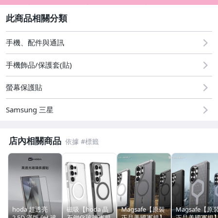
2
手機、配件與通訊
手機飾品/保護套(貼)
螢幕保護貼
Samsung 三星
任天堂 保護殼 / 保護貼
店內相關商品
AIRPODS 1 / 2 / 3 / PRO 殼
Apple Watch 38/40/42/44mm 錶殼
APPLE 手錶帶
hoda 超透亮
磁吸【hoda 晶
Magsafe【原裝
Magsafe【原
UAG 美國 - 殼 / 電腦包
2.5D 滿版 9H 玻
石鋼化玻璃軍規
正品美國軍規】
正品美國軍規