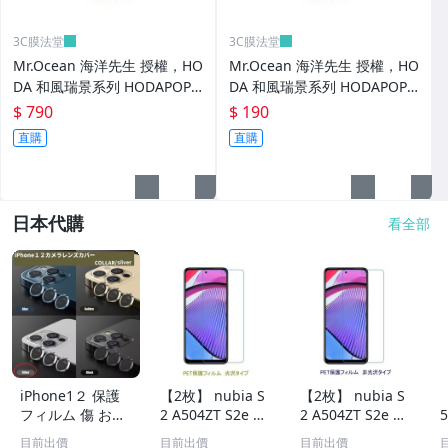
3C膜法堂
3C膜法堂
Mr.Ocean 海洋先生 授權，HO
Mr.Ocean 海洋先生 授權，HO
DA 和風瑞景系列 HODAPOP
DA 和風瑞景系列 HODAPOP
磁吸氣囊支架
磁吸氣囊支架 - 上蓋（不含支
$ 790
$ 190
架）
直購
直購
日本代購
看全部
iPhone1２ 保護
【2枚】 nubia S
【2枚】 nubia S
フィルム 傷 おす
2 A504ZT S2e A5
2 A504ZT S2e A5
すめ ギフト 最安
07ZT S2R 5G Mo
07ZT S2R 5G Mo
目前出價
目前出價
目前出價